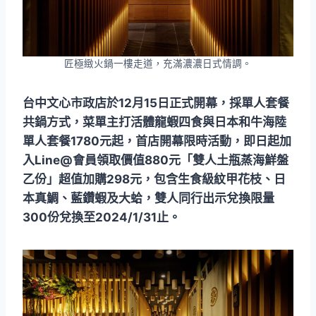
匠極緻火鍋一樓走道，充滿濃濃日式情調。
台中文心市政店於12月15日正式開幕，採單人套餐
共鍋方式，菜單主打活體龍蝦四食與日本和牛海陸
單人套餐1780元起，首店開幕限時活動，即日起加
入Line@會員領取價值880元「雙人土瓶蒸海鮮盤
乙份」超值加購298元，包含生食級紋甲花枝、日
本真鯛、藍鑽蝦及大蛤，雙人同行出示兌換限量
300份兌換至2024/1/31止。