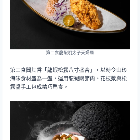
第二食龍蝦明太子天婦羅
第三食聞其香「龍蝦松露八寸盛合」，以時令山珍
海味食材盛為一盤，運用龍蝦關節肉、花枝漿與松
露醬手工包成精巧扁食。