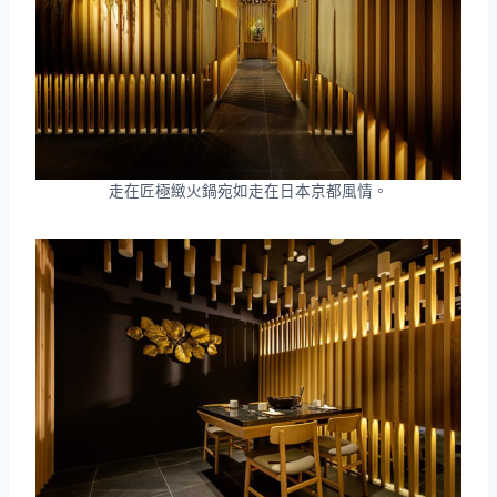
走在匠極緻火鍋宛如走在日本京都風情。