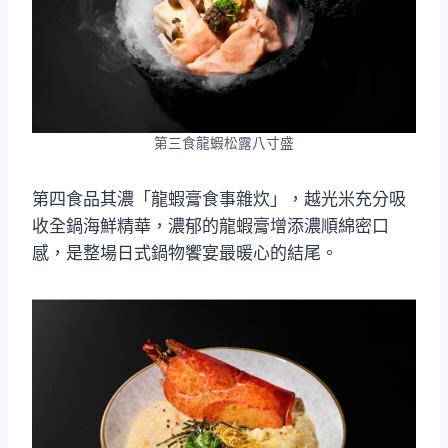
第三食龍蝦松露八寸盛
第四食品其濃「龍蝦膏食事雜炊」，越光米充分吸
收全鍋海鮮精華，濃郁的龍蝦膏增添濃順綿密口
感，是整場日式鍋物饗宴最暖心的結尾。