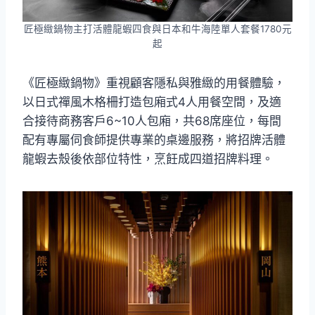
匠極緻鍋物主打活體龍蝦四食與日本和牛海陸單人套餐1780元
起
《匠極緻鍋物》重視顧客隱私與雅緻的用餐體驗，
以日式禪風木格柵打造包廂式4人用餐空間，及適
合接待商務客戶6~10人包廂，共68席座位，每間
配有專屬伺食師提供專業的桌邊服務，將招牌活體
龍蝦去殼後依部位特性，烹飪成四道招牌料理。