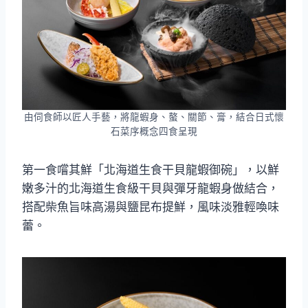
由伺食師以匠人手藝，將龍蝦身、螯、關節、膏，結合日式懷
石菜序概念四食呈現
第一食嚐其鮮「北海道生食干貝龍蝦御碗」，以鮮
嫩多汁的北海道生食級干貝與彈牙龍蝦身做結合，
搭配柴魚旨味高湯與鹽昆布提鮮，風味淡雅輕喚味
蕾。