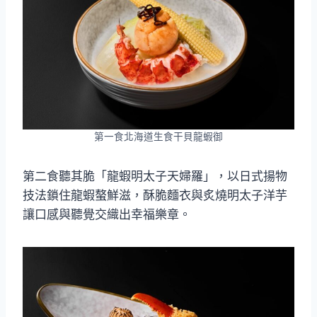
第一食北海道生食干貝龍蝦御
第二食聽其脆「龍蝦明太子天婦羅」，以日式揚物
技法鎖住龍蝦螯鮮滋，酥脆麵衣與炙燒明太子洋芋
讓口感與聽覺交織出幸福樂章。