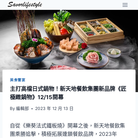
Skip
to
content
美食饗宴
主打高檔日式鍋物！新天地餐飲集團新品牌《匠
極緻鍋物》12/15開幕
By
編輯部
2023 年 12 月 13 日
自從《樂葵法式鐵板燒》開幕之後，新天地餐飲集
團乘勝追擊，積極拓展連鎖餐飲品牌，2023年