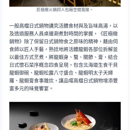
匠極緻火鍋四人包廂空間寬敞。
一般高檔日式鍋物講究活體食材與及旨味高湯，以
及透過服務人員桌邊涮煮對時間的掌握，《匠極緻
鍋物》除了保留日式鍋物食之原味的精神，藉由伺
食師以匠人手藝，熟捻地將活體龍蝦各部位拆解並
以最佳方式烹煮，將龍蝦身、螯、關節、膏，結合
日式懷石菜序概念四食呈現，包含北海道生食干貝
龍蝦御碗、龍蝦松露八寸盛合、龍蝦明太子天婦
羅、龍蝦膏食事雜炊，讓品嚐高檔日式鍋物增添豐
富多元的味覺饗宴。