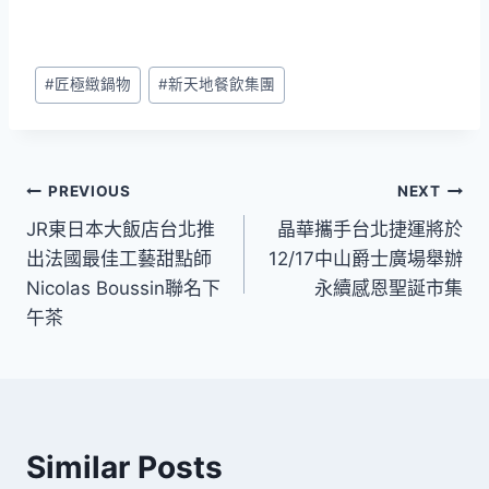
Post
#
匠極緻鍋物
#
新天地餐飲集團
Tags:
文
PREVIOUS
NEXT
JR東日本大飯店台北推
晶華攜手台北捷運將於
章
出法國最佳工藝甜點師
12/17中山爵士廣場舉辦
導
Nicolas Boussin聯名下
永續感恩聖誕市集
午茶
覽
Similar Posts