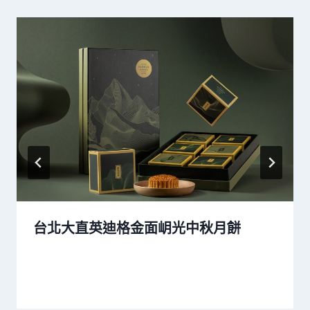
台北大直英迪格金面岄光中秋月餅