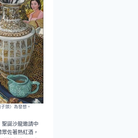
與槓子頭〉為發想。
。聖誕沙龍邀請中
聽眾佐著熱紅酒，