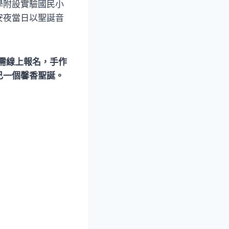
學附設實驗國民小
安夜當日以聖誕音
沙龍需線上報名，手作
己一個馨香聖誕。