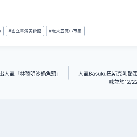
s
#
國立臺灣美術館
#
歲末五感小市集
！推出人氣「林聰明沙鍋魚頭」
人氣Basuku巴斯克乳
味並於12/