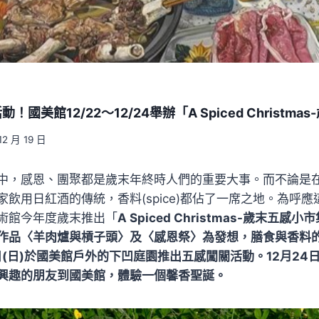
國美館12/22～12/24舉辦「A Spiced Christm
12 月 19 日
中，感恩、團聚都是歲末年終時人們的重要大事。而不論是
飲用日紅酒的傳統，香料(spice)都佔了一席之地。為呼
術館今年度歲末推出「
A Spiced Christmas-歲末五
作品〈羊肉爐與槓子頭〉及〈感恩祭〉為發想，膳食與香料的
4日(日)於國美館戶外的下凹庭園推出五感闖關活動。12月2
興趣的朋友到國美館，體驗一個馨香聖誕。