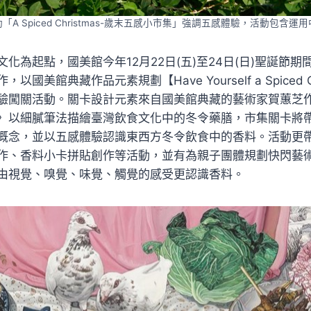
A Spiced Christmas-歲末五感小市集」強調五感體驗，活動包含
化為起點，國美館今年12月22日(五)至24日(日)聖誕節
國美館典藏作品元素規劃【Have Yourself a Spiced C
驗闖關活動。關卡設計元素來自國美館典藏的藝術家賀蕙芝
〉以細膩筆法描繪臺灣飲食文化中的冬令藥膳，市集關卡將
概念，並以五感體驗認識東西方冬令飲食中的香料。活動更
作、香料小卡拼貼創作等活動，並有為親子團體規劃快閃藝
由視覺、嗅覺、味覺、觸覺的感受更認識香料。