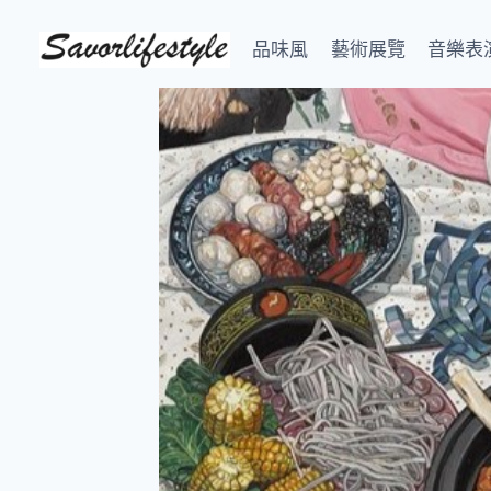
Skip
to
品味風
藝術展覽
音樂表
content