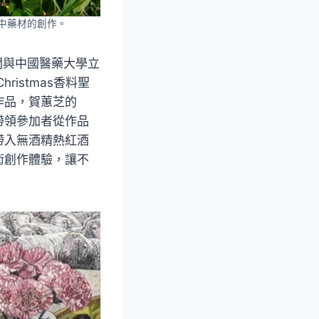
運用中藥材的創作。
期間與中國醫藥大學立
hristmas香料聖
作品，賀蕙芝的
帶領參加者從作品
帶入無酒精熱紅酒
術創作體驗，讓不