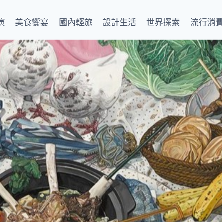
演
美食饗宴
國內輕旅
設計生活
世界探索
流行消