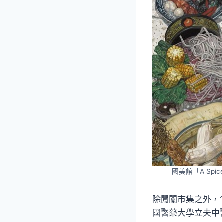
國美館「A Sp
除闖關市集之外，
國醫藥大學立夫中