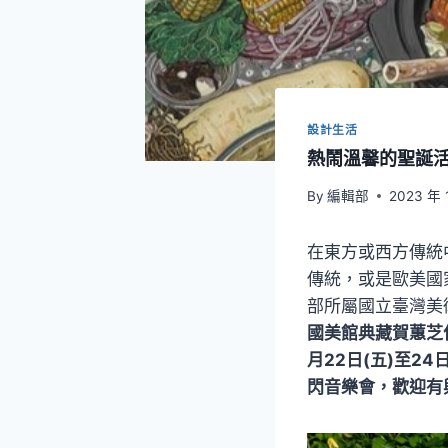
設計生活
熱鬧溫馨的聖誕活動！
By
編輯部
2023 年 
在東方或西方傳統
傳統，或是歐美國家
部所屬國立臺灣美
國美館典藏賀蕙芝
月22日(五)至2
閃音樂會，歡迎有