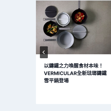
回顧展開
以鑄鐵之力喚醒食材本味！
「虹霓色
VERMICULAR全新琺瑯鑄鐵
術世界」
雪平鍋登場