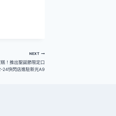
NEXT
酪蛋糕！推出聖誕節限定口
22-24快閃店進駐新光A9