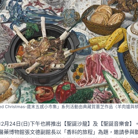
iced Christmas-歲末五感小市集」系列活動由典藏賀蕙芝作品〈羊肉爐
12月24日(日)下午也將推出【聖誕沙龍】及【聖誕音樂會】
醫藥博物館張文德副館長以「香料的旅程」為題，邀請參與