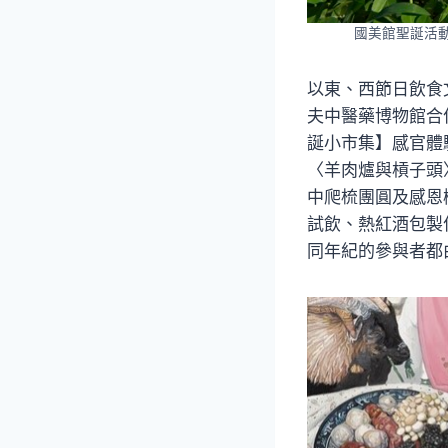
國美館聖誕活動「
以東、西節日飲食文
夫中醫藥博物館合作，以
誕小市集】感官體
〈羊肉爐與槓子頭
中爬梳團圓及感恩
試飲、熱紅酒包製
同年紀的參與者都