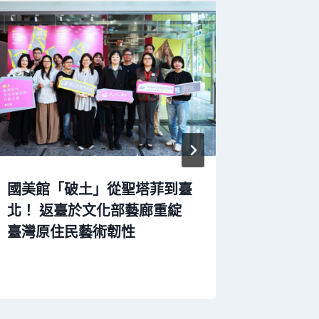
國美館「破土」從聖塔菲到臺
國美館「
北！ 返臺於文化部藝廊重綻
嶔」以
臺灣原住民藝術韌性
浸式體