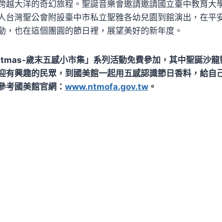
跨越大洋的奇幻旅程。聖誕音樂會邀請邀請國立臺中教育大
人台灣聖公會附設臺中市私立聖雅各幼兒園到館演出，在平
動，也在這個團圓的節日裡，展望美好的新年度。
 Christmas-歲末五感小市集」系列活動免費參加，其中聖誕
迎有興趣的民眾，到國美館一起用五感認識節日香料，給自
參考國美館官網：
www.ntmofa.gov.tw
。