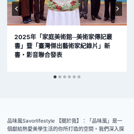
2025年「家庭美術館─美術家傳記叢
書」暨「臺灣傑出藝術家紀錄片」新
書・影音聯合發表
品味風Savorlifestyle 【關於我】：「品味風」是一
個獻給熱愛美學生活的你所打造的空間。我們深入探