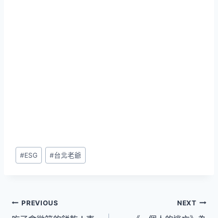
Post
#
ESG
#
台北老爺
Tags:
文
PREVIOUS
NEXT