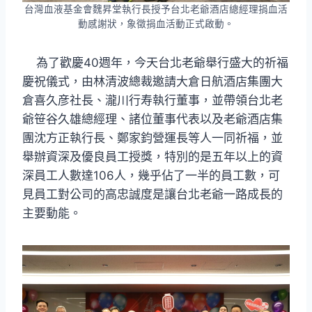
台灣血液基金會魏昇堂執行長授予台北老爺酒店總經理捐血活
動感謝狀，象徵捐血活動正式啟動。
為了歡慶40週年，今天台北老爺舉行盛大的祈福
慶祝儀式，由林清波總裁邀請大倉日航酒店集團大
倉喜久彦社長、瀧川行寿執行董事，並帶領台北老
爺笹谷久雄總經理、諸位董事代表以及老爺酒店集
團沈方正執行長、鄭家鈞營運長等人一同祈福，並
舉辦資深及優良員工授獎，特別的是五年以上的資
深員工人數達106人，幾乎佔了一半的員工數，可
見員工對公司的高忠誠度是讓台北老爺一路成長的
主要動能。