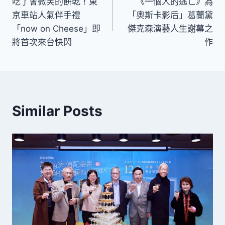
吃了會微笑的餅乾！東
《一個人的逃亡》為
章
京車站人氣伴手禮
「奧斯卡影后」葛蘭黛
導
「now on Cheese」即
傑克森演藝人生謝幕之
將首次來台快閃
作
覽
Similar Posts