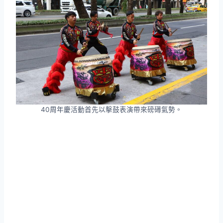
40周年慶活動首先以擊鼓表演帶來磅礡氣勢。