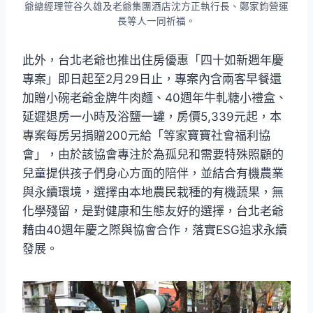
爺總經理笹谷久雄及老爺集團酒店沈方正執行長、鄭家鈞營運
長等人一同祈福。
此外，台北老爺也推出住房優惠「四十如新週年慶
專案」即日起至2月29日止，專案內含兩客早餐還
加贈小碗老爺金牌牛肉麵、40週年牛軋糖小禮盒、
延遲退房一小時及浴鹽一罐，房價5,339元起，本
專案每房另捐贈200元給「等家寶寶社會福利協
會」，由於該協會專注於為孤兒和需要特殊照顧的
兒童提供孩子們身心方面的陪伴，並結合有機農業
與永續環境，選擇由本地農民栽種的有機蔬果，無
化學殘留，是對健康和生態友好的選擇，台北老爺
藉由40週年慶之際與協會合作，落實ESG追求永續
發展。