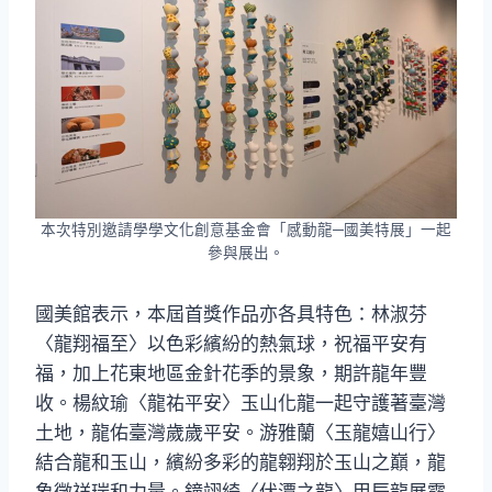
本次特別邀請學學文化創意基金會「感動龍─國美特展」一起
參與展出。
國美館表示，本屆首獎作品亦各具特色：林淑芬
〈龍翔福至〉以色彩繽紛的熱氣球，祝福平安有
福，加上花東地區金針花季的景象，期許龍年豐
收。楊紋瑜〈龍祐平安〉玉山化龍一起守護著臺灣
土地，龍佑臺灣歲歲平安。游雅蘭〈玉龍嬉山行〉
結合龍和玉山，繽紛多彩的龍翱翔於玉山之巔，龍