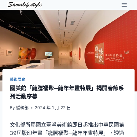
Skip
to
content
藝術展覽
國美館「龍騰福聚─龍年年畫特展」揭開春節系
列活動序幕
By
編輯部
2024 年 1 月 22 日
文化部所屬國立臺灣美術館即日起推出中華民國第
39屆版印年畫「龍騰福聚─龍年年畫特展」，透過