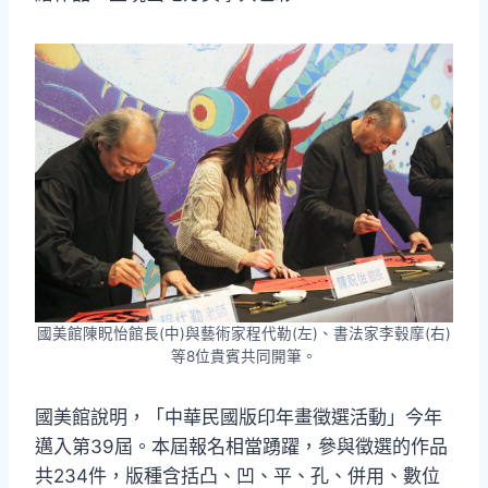
國美館陳眖怡館長(中)與藝術家程代勒(左)、書法家李毂摩(右)
等8位貴賓共同開筆。
國美館說明，「中華民國版印年畫徵選活動」今年
邁入第39屆。本屆報名相當踴躍，參與徵選的作品
共234件，版種含括凸、凹、平、孔、併用、數位