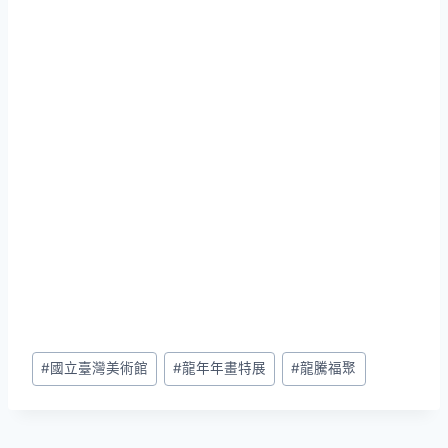
Post
#
國立臺灣美術館
#
龍年年畫特展
#
龍騰福聚
Tags: