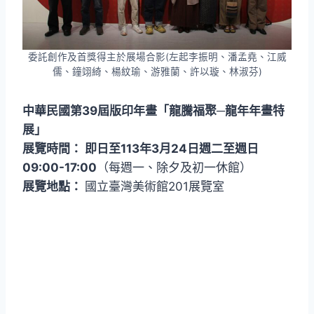
委託創作及首獎得主於展場合影(左起李振明、潘孟堯、江威
儒、鐘翊綺、楊紋瑜、游雅蘭、許以璇、林淑芬)
中華民國第39屆版印年畫「龍騰福聚─龍年年畫特
展」
展覽時間： 即日至113年3月24日週二至週日
09:00-17:00
（每週一、除夕及初一休館）
展覽地點：
國立臺灣美術館201展覽室