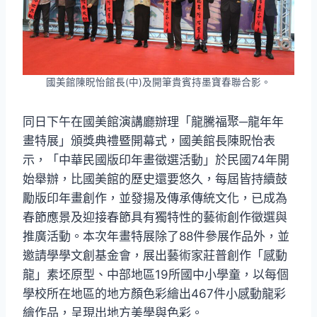
國美館陳眖怡館長(中)及開筆貴賓持墨寶春聯合影。
同日下午在國美館演講廳辦理「龍騰福聚─龍年年
畫特展」頒獎典禮暨開幕式，國美館長陳貺怡表
示，「中華民國版印年畫徵選活動」於民國74年開
始舉辦，比國美館的歷史還要悠久，每屆皆持續鼓
勵版印年畫創作，並發揚及傳承傳統文化，已成為
春節應景及迎接春節具有獨特性的藝術創作徵選與
推廣活動。本次年畫特展除了88件參展作品外，並
邀請學學文創基金會，展出藝術家莊普創作「感動
龍」素坯原型、中部地區19所國中小學童，以每個
學校所在地區的地方顏色彩繪出467件小感動龍彩
繪作品，呈現出地方美學與色彩。