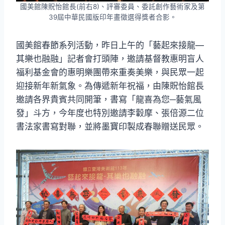
國美館陳貺怡館長(前右8)、評審委員、委託創作藝術家及第
39屆中華民國版印年畫徵選得獎者合影。
國美館春節系列活動，昨日上午的「藝起來接龍—
其樂也融融」記者會打頭陣，邀請基督教惠明盲人
福利基金會的惠明樂團帶來重奏美樂，與民眾一起
迎接新年新氣象。為傳遞新年祝福，由陳貺怡館長
邀請各界貴賓共同開筆，書寫「龍喜為您─藝氣風
發」斗方，今年度也特別邀請李轂摩、張倍源二位
書法家書寫對聯，並將墨寶印製成春聯贈送民眾。