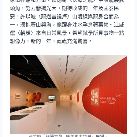
象徵祥瑞和力量。鐘翊綺〈伏潭之龍〉甲辰龍展露
頭角，努力發揚光大，期待收成的一年及國泰民
安。許以璇〈龍過豐饒海〉山陵線與龍身合而為
一，環抱著山與海，龍躍身注水孕育著萬物。江威
儒〈朝顏〉來自日常風景，希望賦予所見事物一點
想像力，新的一年，處處充滿驚喜。
國美館「龍騰福聚─龍年年畫特展」展場。