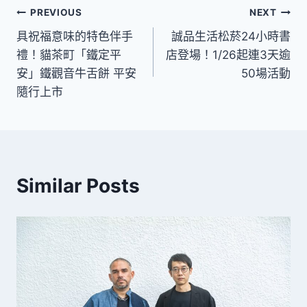
文
PREVIOUS
NEXT
具祝福意味的特色伴手
誠品生活松菸24小時書
章
禮！貓茶町「鐵定平
店登場！1/26起連3天逾
導
安」鐵觀音牛舌餅 平安
50場活動
隨行上市
覽
Similar Posts