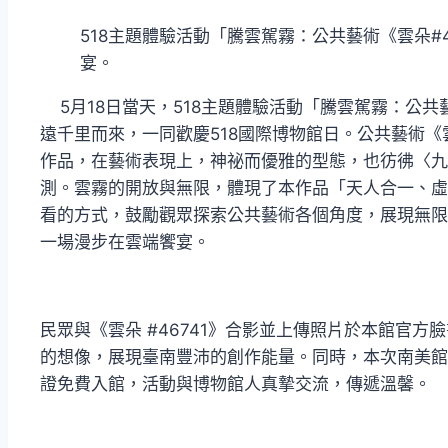
518主題體驗活動「騰雲駕霧：公共藝術《雲朵#4
宴。
5月18日當天，518主題體驗活動「騰雲駕霧：公共藝
遠千里而來，一同歡慶518國際博物館日。公共藝術《雲朵#46
作品，在藝術表現上，神祕而優雅的型態，也彷彿〈九
測。雲霧的開放與無限，體現了本作品「天人合一、虛
看的方式，鼓勵觀眾探索公共藝術各個角度，展現無限
一場漫步在雲端饗宴。
民眾與《雲朵 #46741》合影並上傳照片於本館官
的想像，展現臺南豐沛的創作能量。同時，本次南美館
證免費入館，活動與博物館人真摯交流，傳遞溫馨。