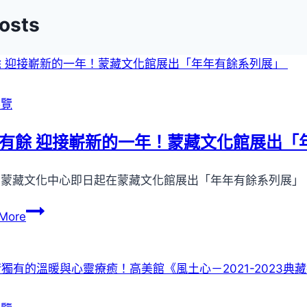
覽
Posts
展覽
有餘 迎接嶄新的一年！蒙藏文化館展出「
部蒙藏文化中心即日起在蒙藏文化館展出「年年有餘系列展」
吉
More
慶
有
餘 迎
接
嶄