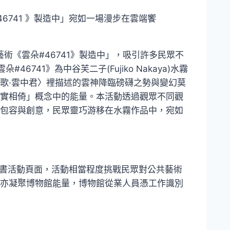
6741 》製造中」宛如一場漫步在雲端饗
術《雲朵#46741》製造中」，吸引許多民眾不
741》為中谷芙二子(Fujiko Nakaya)水霧
歌·雲中君〉裡描述的雲神降臨磅礴之勢與變幻莫
實相倚」概念中的能量。本活動透過觀眾不同觀
包容與創意，民眾靈巧游移在水霧作品中，宛如
方臉書活動頁面，活動相當程度挑戰民眾對公共藝術
亦凝聚博物館能量，博物館從業人員憑工作識別