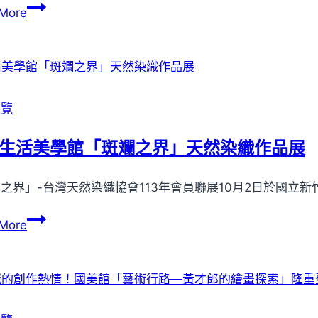
列
靈
國
More
展」
療
美
癒！
館
高
2021
美
亞
館
洲
展覽
《風
藝
土
術
生活美學館「斑斕之界」天然染織作品展
心
雙
－
年
之界」-台灣天然染織協會113年會員聯展10月2日於國立新
2021-
展
2023
新
More
典
竹
藏
生
捐
活
贈
美
展》
學