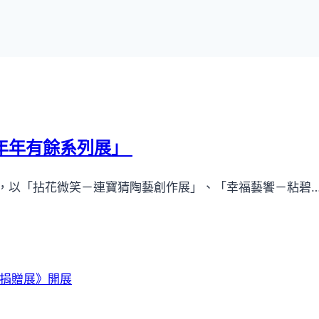
年年有餘系列展」
，以「拈花微笑－連寶猜陶藝創作展」、「幸福藝饗－粘碧