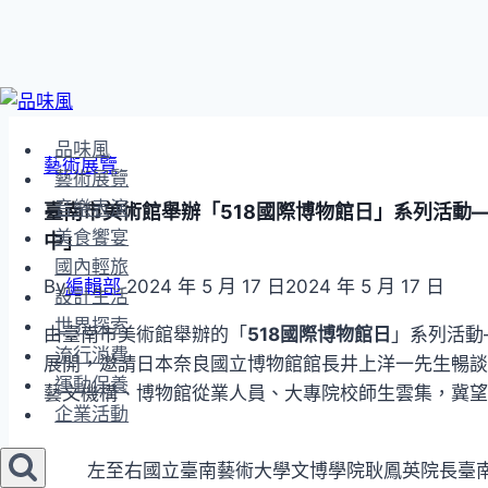
Skip
to
品味風
content
藝術展覽
藝術展覽
音樂表演
臺南市美術館舉辦「518國際博物館日」系列活動—
美食饗宴
中」
國內輕旅
By
編輯部
2024 年 5 月 17 日
2024 年 5 月 17 日
設計生活
世界探索
由臺南市美術館舉辦的
「
518國際博物館日
」系列活動
流行消費
展開，邀請日本奈良國立博物館館長井上洋一先生暢談
運動保養
藝文機構、博物館從業人員、大專院校師生雲集，冀望
企業活動
左至右國立臺南藝術大學文博學院耿鳳英院長臺