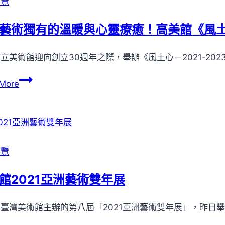
展覽
新
的
藝術獨有的溫暖與心靈療癒！高美館《風土心
一
年！
立美術館迎向創立30週年之際，舉辦《風土心－2021-2023
蒙
藏
感
More
文
受
化
藝
館
術
展
獨
出
有
展覽
「年
的
年
溫
館2021亞洲藝術雙年展
有
暖
餘
與
臺灣美術館主辦的第八屆「2021亞洲藝術雙年展」，昨日舉辦活
系
心