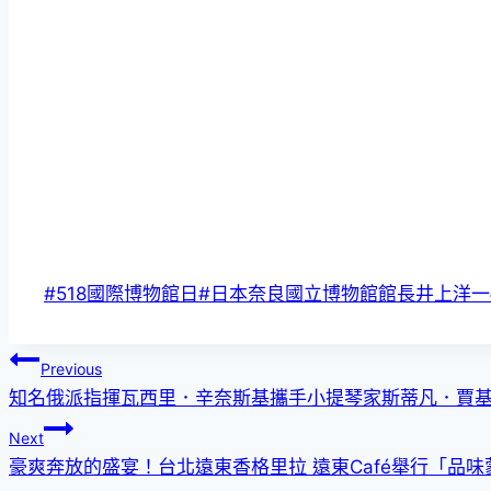
Post
#
518國際博物館日
#
日本奈良國立博物館館長井上洋一
Tags:
文
Previous
知名俄派指揮瓦西里．辛奈斯基攜手小提琴家斯蒂凡．賈基夫
章
Next
導
豪爽奔放的盛宴！台北遠東香格里拉 遠東Café舉行「品味