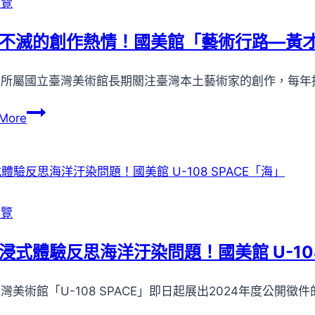
展覽
開
館
展
「斑
不滅的創作熱情！國美館「藝術行路—黃
斕
之
部所屬國立臺灣美術館長期關注臺灣本土藝術家的創作，每年
界」
天
持
More
然
續
染
不
織
滅
作
的
品
創
展覽
展
作
熱
浸式體驗反思海洋汙染問題！國美館 U-108
情！
國
灣美術館「U-108 SPACE」即日起展出2024年度公開
美