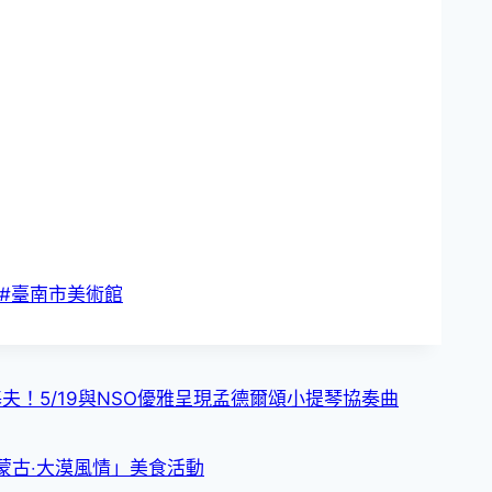
#
臺南市美術館
！5/19與NSO優雅呈現孟德爾頌小提琴協奏曲
蒙古‧大漠風情」美食活動