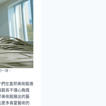
的一球。
子們在富邦美術館激
翁館長不僅心胸寬
邦美術館展出的藝
拓更多喜愛藝術的