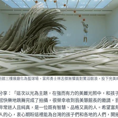
術館三樓展廳化為籃球場，富邦勇士林志傑無懼面對驚滔駭浪，投下完美
A也分享：「這次以光為主題，在強而有力的美麗光照中，和孩
起快樂地跳舞完成了拍攝，很榮幸收到翁美慧館長的邀請，
非常迷人且純真，是一位既有智慧、品格又高的人。希望富
人的心，衷心期盼這裡能為台灣的孩子們和各地的人們，開