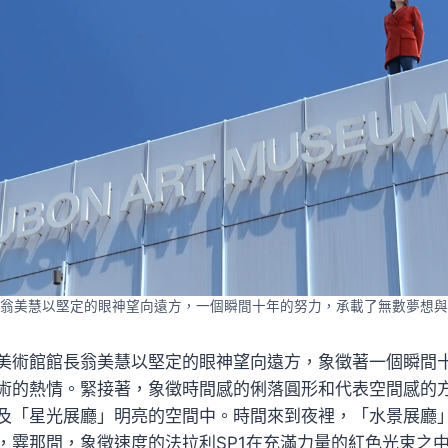
翁美慧以堅定的眼神望向遠方，一個瞬間十年的努力，承載了無數夢想與
美術館館長翁美慧以堅定的眼神望向遠方，象徵著一個瞬間
術的熱情。緊接著，象徵時間感的俐落圓形和代表空間感的
及「星光展廳」明亮的空間中。時間來到夜裡，「水景展廳
，霎那間，象徵速度的法拉利SP1在充滿力量的紅色光束之