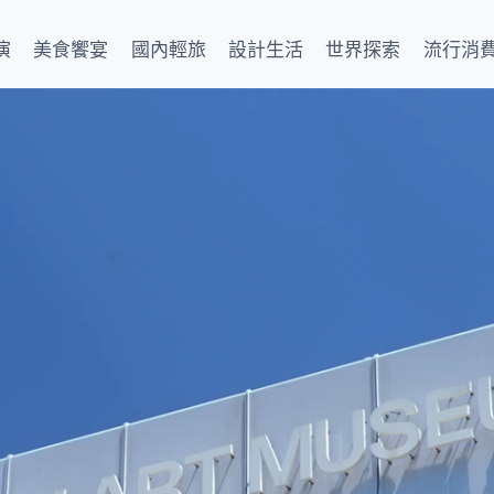
演
美食饗宴
國內輕旅
設計生活
世界探索
流行消