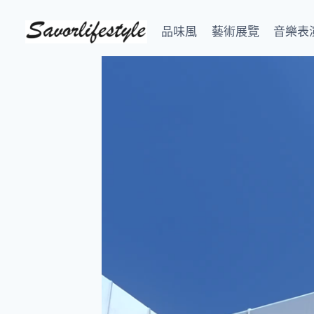
Skip
to
品味風
藝術展覽
音樂表
content