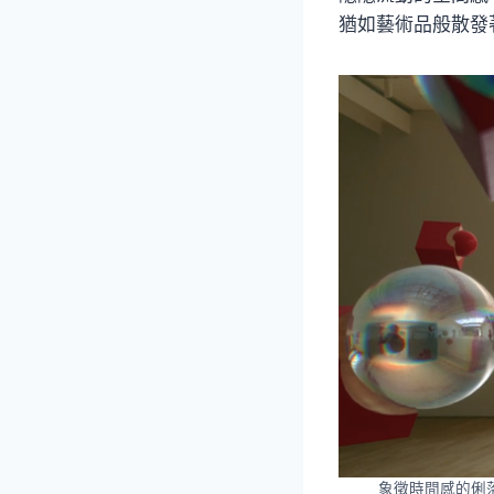
猶如藝術品般散發
象徵時間感的俐