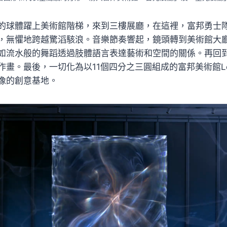
的球體躍上美術館階梯，來到三樓展廳，在這裡，富邦勇士
，無懼地跨越驚滔駭浪。音樂節奏響起，鏡頭轉到美術館大廳，
如流水般的舞蹈透過肢體語言表達藝術和空間的關係。再回
作畫。最後，一切化為以11個四分之三圓組成的富邦美術館L
像的創意基地。