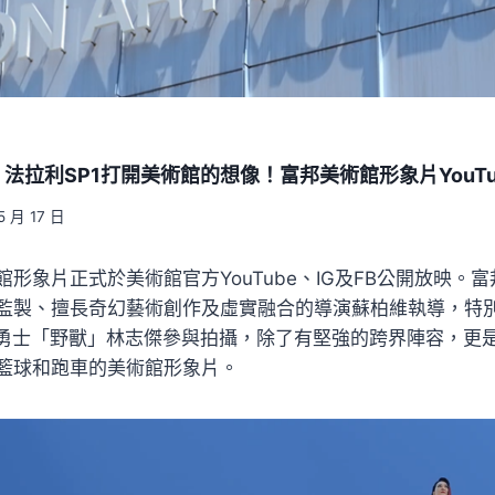
、法拉利SP1打開美術館的想像！富邦美術館形象片YouTu
5 月 17 日
形象片正式於美術館官方YouTube、IG及FB公開放映。
監製、擅長奇幻藝術創作及虛實融合的導演蘇柏維執導，特
富邦勇士「野獸」林志傑參與拍攝，除了有堅強的跨界陣容，更
籃球和跑車的美術館形象片。