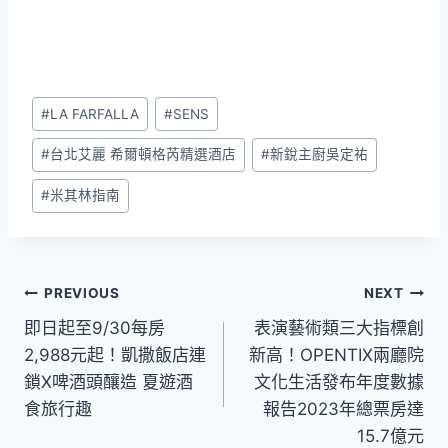
Post
#
LA FARFALLA
#
SENS
Tags:
#
台北艾麗 希爾頓格芮精選酒店
#
新銳主廚吳定祐
#
米其林指南
文
PREVIOUS
NEXT
即日起至9/30每房
表演藝術類三大指標創
章
2,988元起！凱撒飯店連
新高！OPENTIX兩廳院
導
鎖X啤酒頭釀造 夏遊酒
文化生活發布年度數據
食旅行趣
報告2023年總票房達
覽
15.7億元