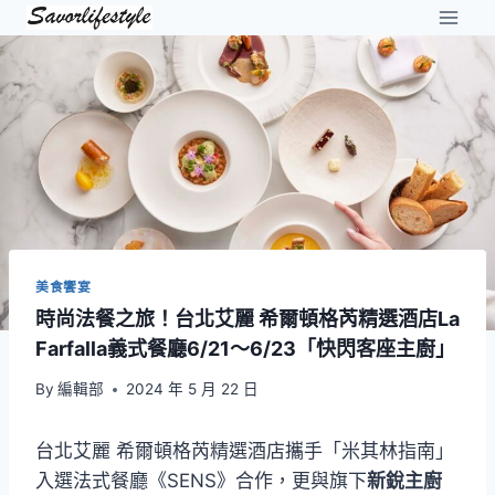
Skip
to
content
美食饗宴
時尚法餐之旅！台北艾麗 希爾頓格芮精選酒店La
Farfalla義式餐廳6/21～6/23「快閃客座主廚」
By
編輯部
2024 年 5 月 22 日
台北艾麗 希爾頓格芮精選酒店攜手「米其林指南」
入選法式餐廳《SENS》合作，更與旗下
新銳主廚