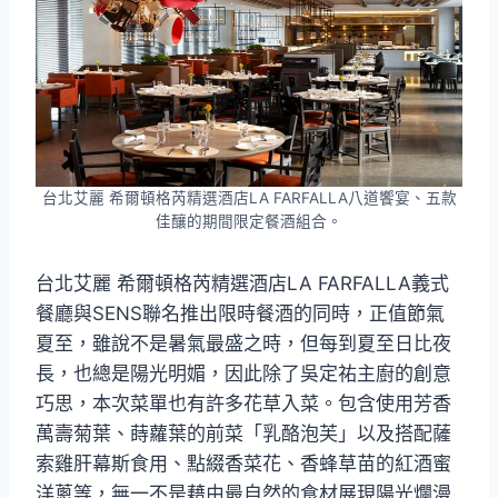
台北艾麗 希爾頓格芮精選酒店LA FARFALLA八道饗宴、五款
佳釀的期間限定餐酒組合。
台北艾麗 希爾頓格芮精選酒店LA FARFALLA義式
餐廳與SENS聯名推出限時餐酒的同時，正值節氣
夏至，雖說不是暑氣最盛之時，但每到夏至日比夜
長，也總是陽光明媚，因此除了吳定祐主廚的創意
巧思，本次菜單也有許多花草入菜。包含使用芳香
萬壽菊葉、蒔蘿葉的前菜「乳酪泡芙」以及搭配薩
索雞肝幕斯食用、點綴香菜花、香蜂草苗的紅酒蜜
洋蔥等，無一不是藉由最自然的食材展現陽光爛漫