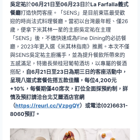
吳定祐
於
06月21日至06月23日
於
La Farfalla義式
餐廳
打造快閃客座。「SENS」是目前東區最受歡
迎的時尚法式料理餐廳。當初以台灣最年輕、僅26
歲，便拿下米其林一星的主廚吳定祐在主理
「SENS」後，不儘快速成為Fine Dining的必訪餐
廳，2023年更入選《米其林指南》推薦。本次不僅
與SENS吳定祐主廚攜手，並為提升餐飲所帶來的
五感滿足，特邀長榮桂冠葡萄酒坊，以專屬的餐酒
搭配，
自6月21日至23日為期三日的客座活動中，
呈現八道式套餐佐搭五款佳釀，每位4,200元
+10%，每餐期僅40席次，訂位全面採預約制，詳
情及預訂請洽台北艾麗酒店官網
（
https://reurl.cc/VzpgQY
）或電洽(02)6631-
8060預訂。