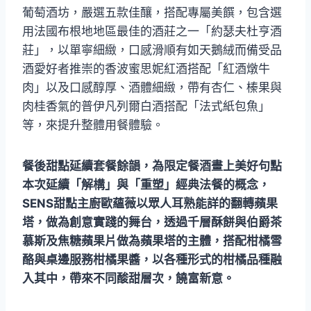
葡萄酒坊，嚴選五款佳釀，搭配專屬美饌，包含選
用法國布根地地區最佳的酒莊之一「約瑟夫杜亨酒
莊」，以單寧細緻，口感滑順有如天鵝絨而備受品
酒愛好者推崇的香波蜜思妮紅酒搭配「紅酒燉牛
肉」以及口感醇厚、酒體細緻，帶有杏仁、榛果與
肉桂香氣的普伊凡列爾白酒搭配「法式紙包魚」
等，來提升整體用餐體驗。
餐後甜點延續套餐餘韻，為限定餐酒畫上美好句點
本次延續「解構」與「重塑」經典法餐的概念，
SENS甜點主廚歐蘊薇以眾人耳熟能詳的翻轉蘋果
塔，做為創意實踐的舞台，透過千層酥餅與伯爵茶
慕斯及焦糖蘋果片做為蘋果塔的主體，搭配柑橘雪
酪與桌邊服務柑橘果醬，以各種形式的柑橘品種融
入其中，帶來不同酸甜層次，饒富新意。