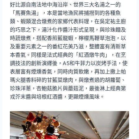
好比源自南法地中海沿岸、世界三大名湯之一的
「馬賽魚湯」，本是當地漁民將捕撈到的各種魚
類、蝦類混合燉煮的家鄉代表料理，在吳定祐主廚
的巧思之下，湯汁化作醬汁形式呈現，與珍珠麵及
時蔬燉煮，搭配香煎藍龍蝦，檸檬馬鞭草泡泡，以
及重要元素之一的番紅花美乃滋，整體富有清新草
本香氣。同樣是法式經典的「紅酒燉牛肉」，在烹
調技法的創新演繹後，A5和牛菲力以炭烤手法，使
表層富有煙燻香氣，同時肉質軟嫩，再加上撒上帕
瑪火腿香料碎的甘藍菜燉肉，與燉煮過的胡蘿蔔、
珍珠洋蔥，杏鮑菇脆片與蘑菇泥，最後淋上經典第
戎芥末醬與培根紅酒醬，更顯煙燻風味。