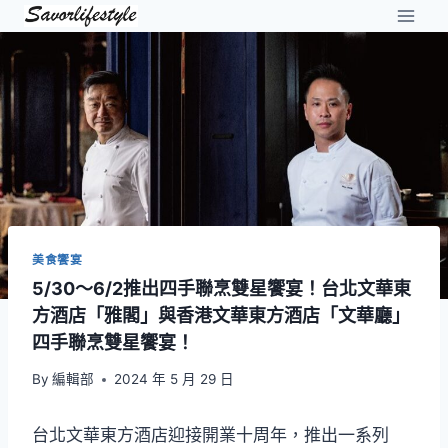
Skip
to
content
美食饗宴
5/30～6/2推出四手聯烹雙星饗宴！台北文華東
方酒店「雅閣」與香港文華東方酒店「文華廳」
四手聯烹雙星饗宴！
By
編輯部
2024 年 5 月 29 日
台北文華東方酒店迎接開業十周年，推出一系列