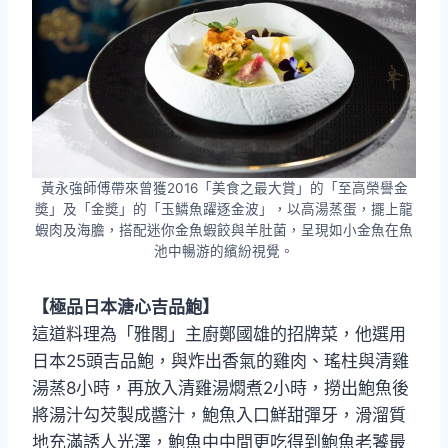
黃永強師傅帶來曾獲2016「美食之最大賞」的「至高榮譽金
奬」及「金奬」的「玉鱗魚躍逐金波」，以高湯蒸蛋，擺上龍
蝦肉及海膽，搭配迷你金魚蝦餃與羊肚菌，呈現如小金魚在魚
池中暢游的繽紛視覺。
【極品日本溏心吉品鮑】
這道料理為「雅閣」主廚鄭國雄的招牌菜，他選用
日本25頭吉品鮑，與炸出香氣的雞肉、瑤柱與清雞
湯蒸8小時，再放入清雞湯燜煮2小時，撈出鮑魚後
將湯汁勾芡製成醬汁，鮑魚入口鮮甜彈牙，滑溜質
地充滿誘人光澤，鮑魚中中間更吃得到鮑魚老饕最