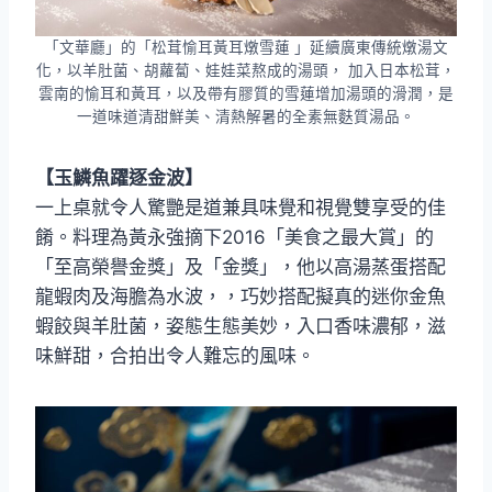
「文華廳」的「松茸愉耳黃耳燉雪蓮 」延續廣東傳統燉湯文
化，以羊肚菌、胡蘿蔔、娃娃菜熬成的湯頭， 加入日本松茸，
雲南的愉耳和黃耳，以及帶有膠質的雪蓮增加湯頭的滑潤，是
一道味道清甜鮮美、清熱解暑的全素無麩質湯品。
【玉鱗魚躍逐金波】
一上桌就令人驚艷是道兼具味覺和視覺雙享受的佳
餚。料理為黃永強摘下2016「美食之最大賞」的
「至高榮譽金獎」及「金獎」，他以高湯蒸蛋搭配
龍蝦肉及海膽為水波，，巧妙搭配擬真的迷你金魚
蝦餃與羊肚菌，姿態生態美妙，入口香味濃郁，滋
味鮮甜，合拍出令人難忘的風味。