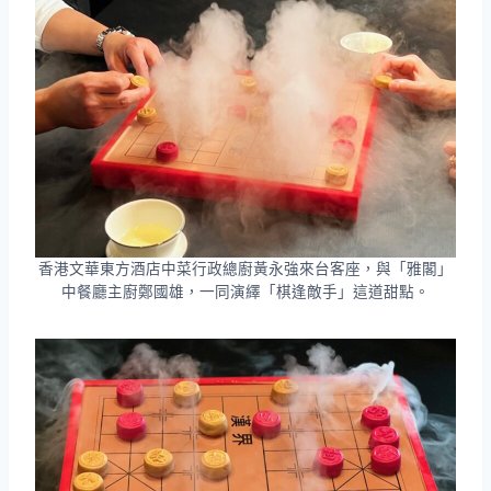
香港文華東方酒店中菜行政總廚黃永強來台客座，與「雅閣」
中餐廳主廚鄭國雄，一同演繹「棋逢敵手」這道甜點。