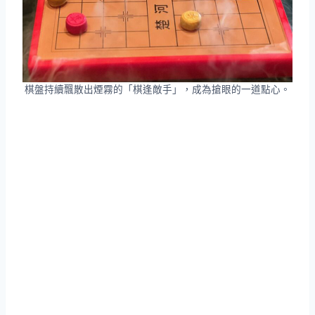
棋盤持續飄散出煙霧的「棋逢敵手」，成為搶眼的一道點心。