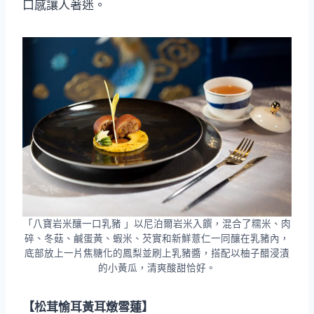
口感讓人著迷。
「八寶岩米釀一口乳豬 」以尼泊爾岩米入饌，混合了糯米、肉
碎、冬菇、鹹蛋黃、蝦米、芡實和新鮮薏仁一同釀在乳豬內，
底部放上一片焦糖化的鳳梨並刷上乳豬醬，搭配以柚子醋浸漬
的小黃瓜，清爽酸甜恰好。
【松茸愉耳黃耳燉雪蓮】