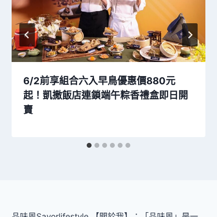
6/2前享組合六入早鳥優惠價880元
起！凱撒飯店連鎖端午粽香禮盒即日開
賣
品味風Savorlifestyle 【關於我】：「品味風」是一