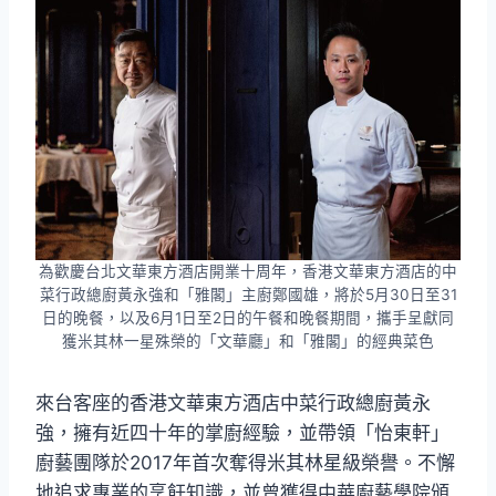
為歡慶台北文華東方酒店開業十周年，香港文華東方酒店的中
菜行政總廚黃永強和「雅閣」主廚鄭國雄，將於5月30日至31
日的晚餐，以及6月1日至2日的午餐和晚餐期間，攜手呈獻同
獲米其林一星殊榮的「文華廳」和「雅閣」的經典菜色
來台客座的香港文華東方酒店中菜行政總廚黃永
強，擁有近四十年的掌廚經驗，並帶領「怡東軒」
廚藝團隊於2017年首次奪得米其林星級榮譽。不懈
地追求專業的烹飪知識，並曾獲得中華廚藝學院頒