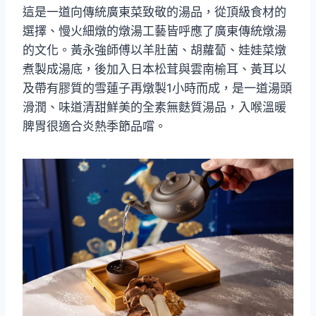
這是一道向傳統廣東菜致敬的湯品，從頂級食材的
選擇、慢火細燉的燉湯工藝皆呼應了廣東傳統燉湯
的文化。黃永強師傅以羊肚菌、胡蘿蔔、娃娃菜燉
煮製成湯底，後加入日本松茸與雲南榆耳、黃耳以
及帶有膠質的雪蓮子再燉製1小時而成，是一道湯頭
滑潤、味道清甜鮮美的全素無麩質湯品，入喉溫暖
脾胃很適合炎熱季節品嚐。