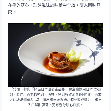
在乎的溏心，珍饈滋味於味蕾中奔放，讓人回味無
窮。
「雅閣」經典「極品日本溏心吉品鮑」鄭主廚選用日本 25頭
鮑，將炸出香氣的雞肉、瑤柱、豬肉與雞湯蒸8小時後，再放
入清雞湯燜煮2小時，撈出鮑魚後將湯汁勾芡製成醬汁，鮑魚
入口鮮甜彈牙，更有幾分溏心口感。