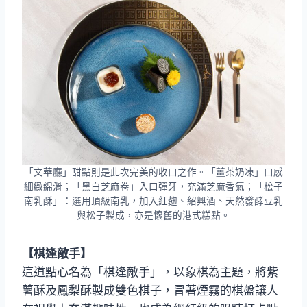
「文華廳」甜點則是此次完美的收口之作。「薑茶奶凍」口感
細緻綿滑；「黑白芝麻卷」入口彈牙，充滿芝麻香氣；「松子
南乳酥」：選用頂級南乳，加入紅麴、紹興酒、天然發酵豆乳
與松子製成，亦是懷舊的港式糕點。
【棋逢敵手】
這道點心名為「棋逢敵手」，以象棋為主題，將紫
薯酥及鳳梨酥製成雙色棋子，冒著煙霧的棋盤讓人