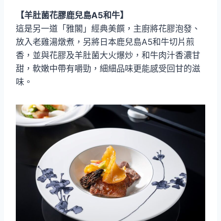
【羊肚菌花膠鹿兒島A5和牛】
這是另一道「雅閣」經典美饌，主廚將花膠泡發、
放入老雞湯燉煮，另將日本鹿兒島A5和牛切片煎
香，並與花膠及羊肚菌大火爆炒，和牛肉汁香濃甘
甜，軟嫩中帶有嚼勁，細細品味更能感受回甘的滋
味。