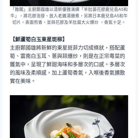
「雅閣」主廚鄭國雄以清新優雅演繹「羊肚菌花膠鹿兒島A5和
牛」，將花膠泡發、放入老雞湯燉煮，另將日本鹿兒島A5和牛
切片，表面煎香，並與花膠及羊肚菌大火爆炒 ，香氣十足。
【鮮蘆筍白玉東星斑柳】
主廚鄭國雄將新鮮的東星斑菲力切成條狀，搭配蘆
筍、雲南白玉耳、蔥與蒜爆炒，則是在正宗粵菜的
鑊氣中，呈現了鮮甜海味和多層次的口感。多層次
的風味及柔順感，加上蘆筍香氣，入喉後香氣擴散
實在美味。