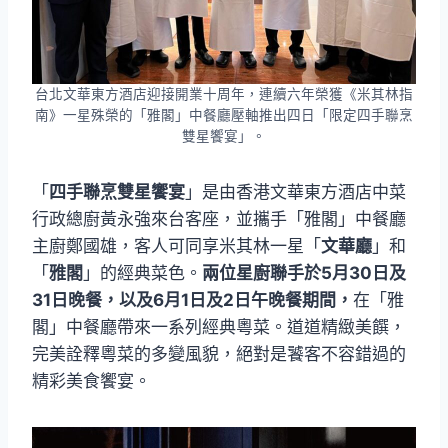
台北文華東方酒店迎接開業十周年，連續六年榮獲《米其林指
南》一星殊榮的「雅閣」中餐廳壓軸推出四日「限定四手聯烹
雙星饗宴」。
「
四手聯烹雙星饗宴
」是由香港文華東方酒店中菜
行政總廚黃永強來台客座，並攜手「雅閣」中餐廳
主廚鄭國雄，客人可同享米其林一星「
文華廳
」和
「
雅閣
」的經典菜色。
兩位星廚聯手於5月30日及
31日晚餐，以及6月1日及2日午晚餐期間，
在「雅
閣」中餐廳帶來一系列經典粵菜。道道精緻美饌，
完美詮釋粵菜的多變風貌，絕對是饕客不容錯過的
精彩美食饗宴。