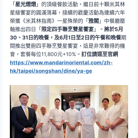
「
星光熠熠
」的頂級餐飲活動，繼日前十顆米其林
星級饗宴的圓滿落幕，接續的歡慶活動為連續六年
榮獲《米其林指南》一星殊榮的「
雅閣
」中餐廳壓
軸推出四日「
限定四手聯烹雙星饗宴
」。
將於5月
30、31日的晚餐，及6月1日至2日的午餐和晚餐
期
間推出雙廚四手聯烹雙星饗宴，這是非常難得的機
會，套餐每位11,800元+10%。
訂位請逕至官網
https://www.mandarinoriental.com/zh-
hk/taipei/songshan/dine/ya-ge