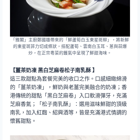
「雅閣」主廚鄭國雄帶來的「鮮蘆筍白玉東星斑柳」，將新鮮
的東星斑菲力切成條狀，搭配蘆筍、雲南白玉耳、蔥與蒜爆
炒，在正宗粵菜的鑊氣中呈現了鮮甜海味。
【薑茶奶凍 黑白芝麻卷松子南乳酥 】
這三款甜點為套餐完美的收口之作。口感細緻綿滑
的「薑茶奶凍」，鮮奶與老薑完美融合的奶凍；香
港傳統的甜點「黑白芝麻卷」入口軟滑彈牙，充滿
芝麻香氣；「松子南乳酥」：選用滋味鮮甜的頂級
南乳，加入紅麴、紹興酒等，皆是充滿港式情調的
懷舊甜點。