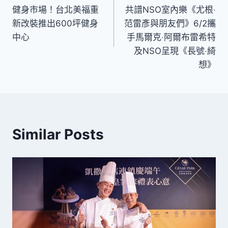
章
健身市場！台北美福重
共譜NSO室內樂《尤根‧
導
新改裝推出600坪健身
范雷彥與朋友們》6/2攜
中心
手馬爾克‧阿爾布雷希特
覽
及NSO呈現《長號‧綺
想》
Similar Posts