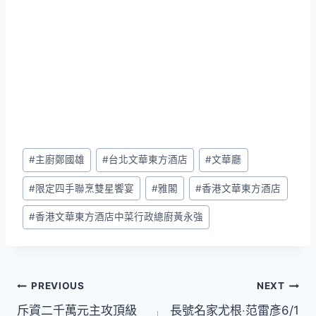
Post
#
主廚鄭國雄
#
台北文華東方酒店
#
文華廳
Tags:
#
限定四手聯烹雙星饗宴
#
雅閣
#
香港文華東方酒店
#
香港文華東方酒店中菜行政總廚黃永強
文
PREVIOUS
NEXT
斥資二千萬元主攻頂級
長號名家尤根‧范雷彥6/1