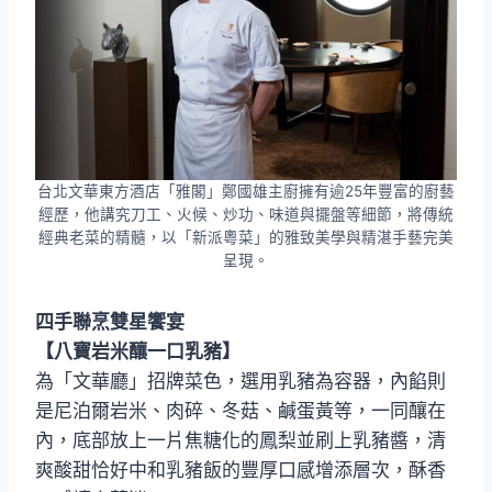
台北文華東方酒店「雅閣」鄭國雄主廚擁有逾25年豐富的廚藝
經歷，他講究刀工、火候、炒功、味道與擺盤等細節，將傳統
經典老菜的精髓，以「新派粵菜」的雅致美學與精湛手藝完美
呈現。
四手聯烹雙星饗宴
【八寶岩米釀一口乳豬】
為「文華廳」招牌菜色，選用乳豬為容器，內餡則
是尼泊爾岩米、肉碎、冬菇、鹹蛋黃等，一同釀在
內，底部放上一片焦糖化的鳳梨並刷上乳豬醬，清
爽酸甜恰好中和乳豬飯的豐厚口感增添層次，酥香