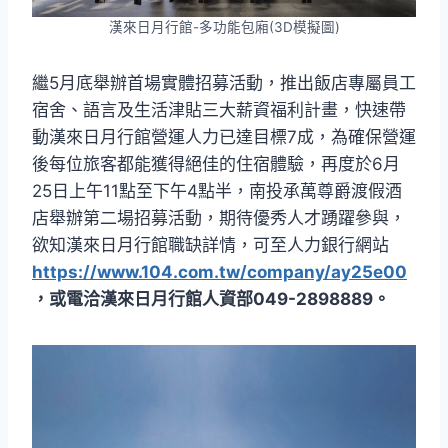
漢來日月行館-多功能包廂(3D模擬圖)
繼5月底舉辦首場實體招募活動，推出飯店專屬員工
宿舍、語言及生活津貼三大薪資福利計畫，快速帶
動漢來日月行館營運人力已達目標7成，為確保營運
後每位旅客都能獲得絕佳的住宿體驗，再度於6月
25日上午11點至下午4點半，南投承萬尊爵渡假酒
店舉辦第二場招募活動，期待優秀人才踴躍參與，
欲知漢來日月行館職缺詳情，可至人力銀行網站
https://www.104.com.tw/company/ay25e00
，或電洽漢來日月行館人資部049-2898889。