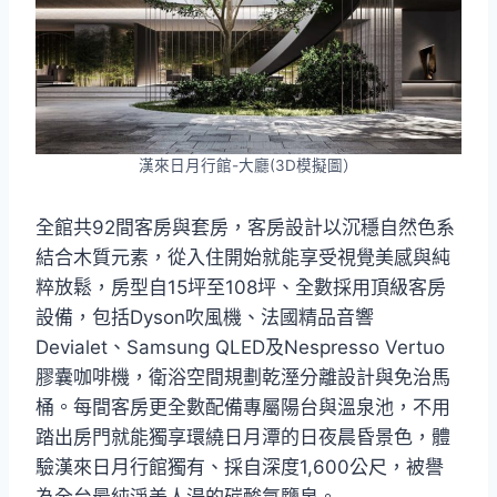
漢來日月行館-大廳(3D模擬圖）
全館共92間客房與套房，客房設計以沉穩自然色系
結合木質元素，從入住開始就能享受視覺美感與純
粹放鬆，房型自15坪至108坪、全數採用頂級客房
設備，包括Dyson吹風機、法國精品音響
Devialet、Samsung QLED及Nespresso Vertuo
膠囊咖啡機，衛浴空間規劃乾溼分離設計與免治馬
桶。每間客房更全數配備專屬陽台與溫泉池，不用
踏出房門就能獨享環繞日月潭的日夜晨昏景色，體
驗漢來日月行館獨有、採自深度1,600公尺，被譽