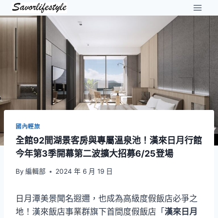
Skip
to
content
國內輕旅
全館92間湖景客房與專屬溫泉池！漢來日月行館
今年第3季開幕第二波擴大招募6/25登場
By
編輯部
2024 年 6 月 19 日
日月潭美景聞名遐邇，也成為高級度假飯店必爭之
地！漢來飯店事業群旗下首間度假飯店「
漢來日月