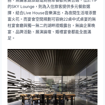
務，無論家庭旅遊或商務聚餐都完美合適，位於11F
的SKY Lounge，則為入住旅客提供多元餐飲選
擇，結合Live House音樂演出，為夜間生活增添豐
富火花。而宴會空間規劃可容納22桌中式桌宴的無
柱宴會廳與獨一無二的湖畔證婚露台，無論企業晚
宴、品牌活動、展演論壇、婚禮宴會都能全面滿
足。