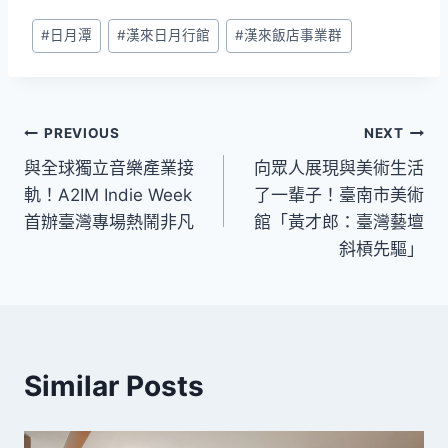
Post
#
日月潭
#
漢來日月行館
#
漢來飯店事業群
Tags:
文
PREVIOUS
NEXT
與全球獨立音樂產業接
向眾人展現與美術生活
章
軌！A2IM Indie Week
了一輩子！臺南市美術
導
首辦臺灣專場熱鬧非凡
館「黃才郎：臺灣藝壇
斜槓先驅」
覽
Similar Posts