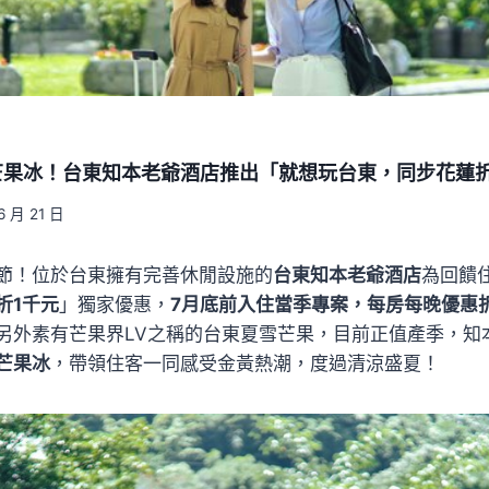
芒果冰！台東知本老爺酒店推出「就想玩台東，同步花蓮折
6 月 21 日
節！位於台東擁有完善休閒設施的
台東知本老爺酒店
為回饋
折1千元
」獨家優惠，
7月底前入住當季專案，每房每晚優惠折1
另外素有芒果界LV之稱的台東夏雪芒果，目前正值產季，知
芒果冰
，帶領住客一同感受金黃熱潮，度過清涼盛夏！