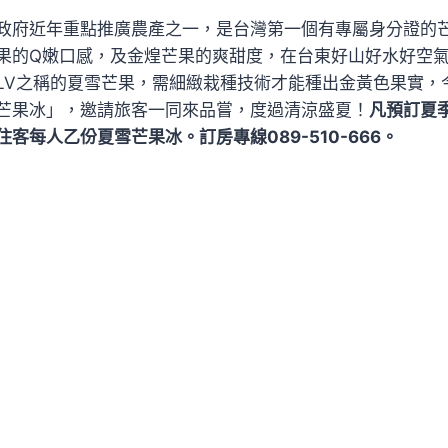
政府近年重點推廣農產之一，是台灣第一個有專屬身分證的
果的Q嫩口感，及金煌芒果的爽甜度，在台東好山好水好空
LV之稱的夏雪芒果，需細緻栽種技術才能種出金黃色果實，
芒果冰」，邀請旅客一同來品嘗，度過清涼盛夏！
凡預訂夏
客每人乙份夏雪芒果冰。訂房專線089-510-666。