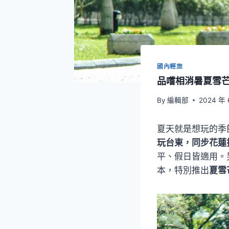
國內輕旅
品嚐相消暑夏雪
By
編輯部
2024 年 
夏天就是想玩的季
玩台東，同步花蓮
平、假日皆適用。
本，特別推出
夏雪