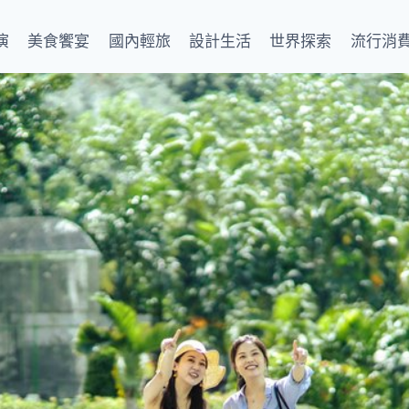
演
美食饗宴
國內輕旅
設計生活
世界探索
流行消