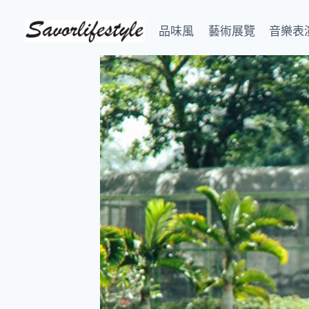
Skip
to
品味風
藝術展覽
音樂表
content