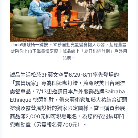
Jodo!啵啵椅一鍵按下90秒自動充氣變身懶人沙發，超輕量設
計陪你上山下海盡情耍廢｜誠品線上「夏日出逃計劃」戶外用
品展。
誠品生活松菸3F藝文空間6/29-8/11率先登場的
「露營玩家」專為凹逗咖打造，蒐羅歐美日台潮流
露營單品，7/13更邀請日本戶外服飾品牌Saibaba
Ethnique 快閃進駐，帶來藝術家加藤大祐結合街頭
塗鴉及露營風設計的獨家限定圖樣，當日購買參展
商品滿2,000元即可現場報名，為您的衣服絹印凹
兜咖勳章（另需報名費700元）。