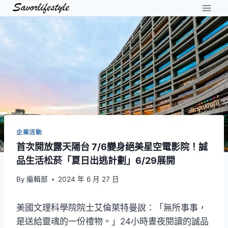
Skip
to
content
企業活動
首次開放露天陽台 7/6變身絕美星空電影院！誠
品生活松菸「夏日出逃計劃」6/29展開
By
編輯部
2024 年 6 月 27 日
美國文理科學院院士艾倫萊特曼說：「無所事事，
是送給靈魂的一份禮物。」24小時晝夜閱讀的誠品