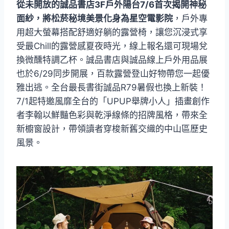
從未開放的誠品書店3F戶外陽台7/6首次揭開神秘
面紗，將松菸秘境美景化身為星空電影院
，戶外專
用超大螢幕搭配舒適好躺的露營椅，讓您沉浸式享
受最Chill的露營感夏夜時光，線上報名還可現場兌
換微醺特調乙杯。誠品書店與誠品線上戶外用品展
也於6/29同步開展，百款露營登山好物帶您一起優
雅出逃。全台最長書街誠品R79暑假也換上新裝！
7/1起特邀風靡全台的「UPUP舉牌小人」插畫創作
者李翰以鮮豔色彩與乾淨線條的招牌風格，帶來全
新櫥窗設計，帶領讀者穿梭新舊交織的中山區歷史
風景。