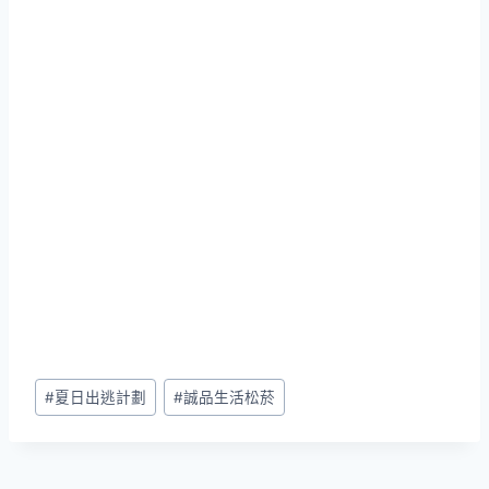
Post
#
夏日出逃計劃
#
誠品生活松菸
Tags: