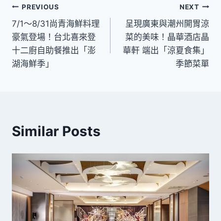
文
PREVIOUS
NEXT
7/1～8/31尚青海鮮料理
呈現廣東與潮州開胃涼
章
豪氣登場！台北喜來登
菜的美味！晶華酒店晶
導
十二廚自助餐推出「澎
華軒 端出「涼夏食集」
湖海鮮季」
季節菜單
覽
Similar Posts