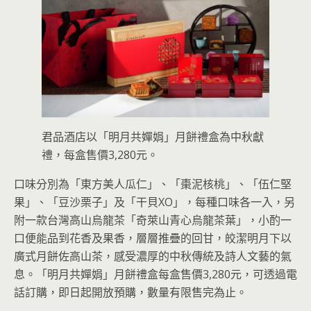
君品酒店以「明月共嬋娟」月餅禮盒為中秋獻
禮，每盒售價3,280元。
口味分別為「東方美人瓜仁」、「棗泥核桃」、「伍仁堅
果」、「豆沙栗子」及「干貝XO」，每種口味各一入，另
附一款台灣高山烏龍茶「奇萊山青心烏龍茶葉」，小酌一
口便能品到花香及果香，層層推疊的回甘，皎潔明月下以
廣式月餅佐高山茶，感受濃厚的中秋傳統及詩人文藝的氣
息。「明月共嬋娟」月餅禮盒每盒售價3,280元，可透過電
話訂購，即日起開放預購，數量有限售完為止。