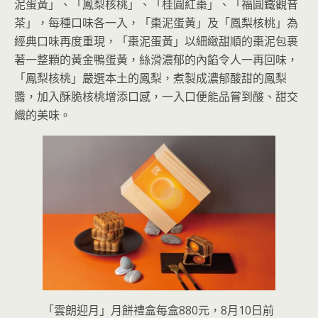
泥蛋黃」、「鳳梨核桃」、「桂圓紅棗」、「福圓鐵觀音
茶」，每種口味各一入，「棗泥蛋黃」及「鳳梨核桃」為
經典口味再度重現，「棗泥蛋黃」以細緻甜順的棗泥包裹
著一整顆的黃金鴨蛋黃，絲滑濃郁的內餡令人一再回味，
「鳳梨核桃」嚴選本土的鳳梨，煮製成濃郁酸甜的鳳梨
醬，加入酥脆核桃增添口感，一入口便能品嘗到酸、甜交
織的美味。
「雲朗迎月」月餅禮盒每盒880元，8月10日前