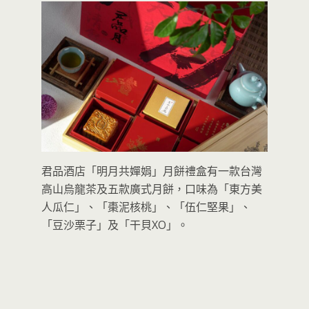
君品酒店「明月共嬋娟」月餅禮盒有一款台灣
高山烏龍茶及五款廣式月餅，口味為「東方美
人瓜仁」、「棗泥核桃」、「伍仁堅果」、
「豆沙栗子」及「干貝XO」。