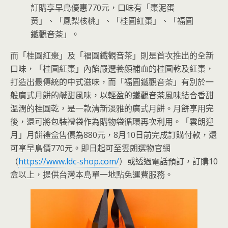
訂購享早鳥優惠770元，口味有「棗泥蛋
黃」、「鳳梨核桃」、「桂圓紅棗」、「福圓
鐵觀音茶」。
而「桂圓紅棗」及「福圓鐵觀音茶」則是首次推出的全新
口味，「桂圓紅棗」內餡嚴選養顏補血的桂圓乾及紅棗，
打造出最傳統的中式滋味，而「福圓鐵觀音茶」有別於一
般廣式月餅的鹹甜風味，以輕盈的鐵觀音茶風味結合香甜
溫潤的桂圓乾，是一款清新淡雅的廣式月餅。月餅享用完
後，還可將包裝禮袋作為購物袋循環再次利用。「雲朗迎
月」月餅禮盒售價為880元，8月10日前完成訂購付款，還
可享早鳥價770元。即日起可至雲朗選物官網
（
https://www.ldc-shop.com/
）或透過電話預訂，訂購10
盒以上，提供台灣本島單一地點免運費服務。