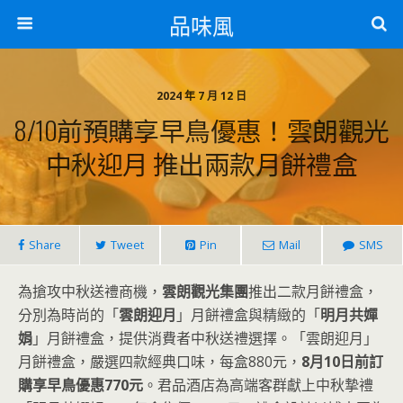
品味風
2024 年 7 月 12 日
8/10前預購享早鳥優惠！雲朗觀光
中秋迎月 推出兩款月餅禮盒
Share
Tweet
Pin
Mail
SMS
為搶攻中秋送禮商機，
雲朗觀光集團
推出二款月餅禮盒，
分別為時尚的「
雲朗迎月
」月餅禮盒與精緻的「
明月共嬋
娟
」月餅禮盒，提供消費者中秋送禮選擇。「雲朗迎月」
月餅禮盒，嚴選四款經典口味，每盒880元，
8月10日前訂
購享早鳥優惠770元
。君品酒店為高端客群獻上中秋摯禮