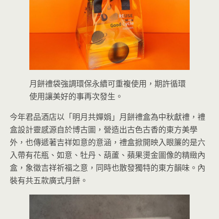
月餅禮袋強調環保永續可重複使用，期許循環
使用讓美好的事再次發生。
今年君品酒店以「明月共嬋娟」月餅禮盒為中秋獻禮，禮
盒設計靈感源自於博古圖，營造出古色古香的東方美學
外，也傳遞著吉祥如意的意涵，禮盒掀開映入眼簾的是六
入帶有花瓶、如意、牡丹、葫蘆、蘋果燙金圖像的精緻內
盒，象徵吉祥祈福之意，同時也散發獨特的東方韻味。內
裝有共五款廣式月餅。