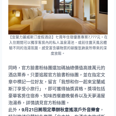
【宜蘭力麗威斯汀度假酒店】七周年住宿優惠專案7,777元。在
入住期間可以獨享客房內的私人溫泉湯池，或前往露天風呂體
驗不同的泡湯氛圍，感受富含礦物質的碳酸氫鈉泉所帶來的深
度放鬆。
同時，官方臉書粉絲團還加碼抽總價值高達萬元的
酒店票券。只要追蹤官方臉書粉絲團，並在指定文
章中標記一位好友，留言「我想和你一起來宜蘭威
斯汀享受小旅行」，即可獲得抽獎資格。獎項包括
豪華客房住宿券、知味西餐廳晚餐券以及天夢湯屋
泡湯券，詳情請見官方粉絲團。
此外
，9月21日將限定舉辦秋意搖滾戶外音樂會
，