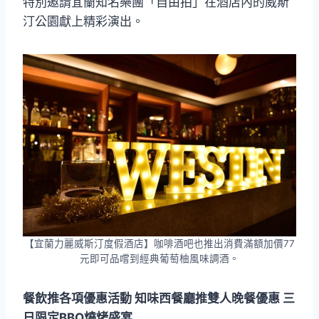
特別邀請宜蘭知名樂團「自由拍」在酒店內的威斯
汀公園獻上精彩演出。
【宜蘭力麗威斯汀度假酒店】咖啡酒吧也推出消費滿額加價77
元即可品嚐到經典葡萄柚風味調酒。
餐飲推各項優惠活動 知味西餐廳推雙人晚餐優惠 三
日限定BBQ燒烤盛宴