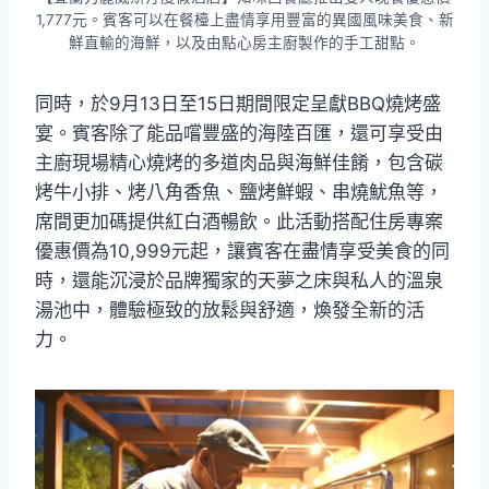
1,777元。賓客可以在餐檯上盡情享用豐富的異國風味美食、新
鮮直輸的海鮮，以及由點心房主廚製作的手工甜點。
同時，於9月13日至15日期間限定呈獻BBQ燒烤盛
宴。賓客除了能品嚐豐盛的海陸百匯，還可享受由
主廚現場精心燒烤的多道肉品與海鮮佳餚，包含碳
烤牛小排、烤八角香魚、鹽烤鮮蝦、串燒魷魚等，
席間更加碼提供紅白酒暢飲。此活動搭配住房專案
優惠價為10,999元起，讓賓客在盡情享受美食的同
時，還能沉浸於品牌獨家的天夢之床與私人的溫泉
湯池中，體驗極致的放鬆與舒適，煥發全新的活
力。