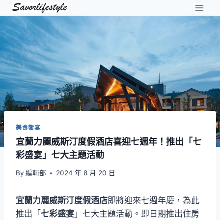
Skip
to
content
美食饗宴
宜蘭力麗威斯汀度假酒店喜迎七週年！推出「七
彩盛宴」七大主題活動
By
編輯部
2024 年 8 月 20 日
宜蘭力麗威斯汀度假酒店
即將迎來七週年慶，為此
推出「
七彩盛宴
」七大主題活動。即日期推出住房