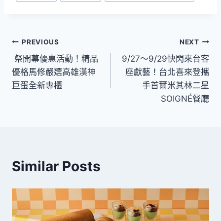
Tags:
文
PREVIOUS
NEXT
祭開幕優惠活動！精品
9/27～9/29快閃來台客
章
優格馬修嚴選高雄漢神
座獻藝！台北喜來登攜
導
巨蛋全新專櫃
手首爾米其林二星
SOIGNÉ餐廳
覽
Similar Posts