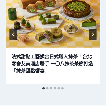
法式甜點工藝揉合日式職人抹茶！台北
寒舍艾美酒店聯手 一〇八抹茶茶廊打造
「抹茶甜點饗宴」