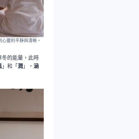
到心靈的平靜與清晰。
寒冬的能量，此時
溫
」和「
潤
」，
涵