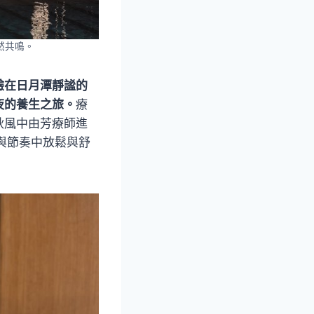
然共鳴。
驗在日月潭靜謐的
夜的養生之旅。
療
秋風中由芳療師進
律與節奏中放鬆與舒