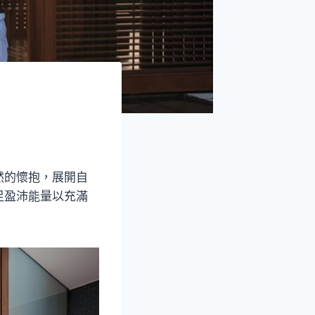
然的懷抱，展開自
足盈沛能量以充滿