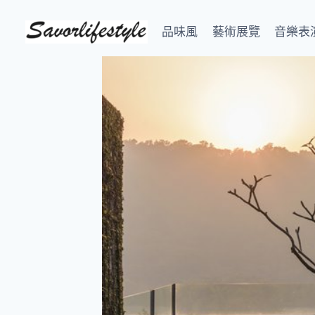
Skip
to
品味風
藝術展覽
音樂表
content