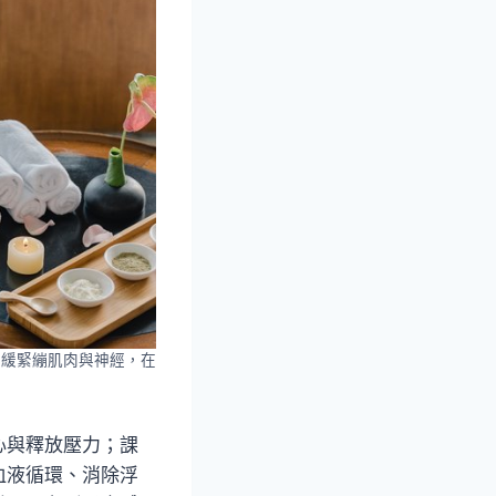
可紓緩緊繃肌肉與神經，在
心與釋放壓力；課
血液循環、消除浮