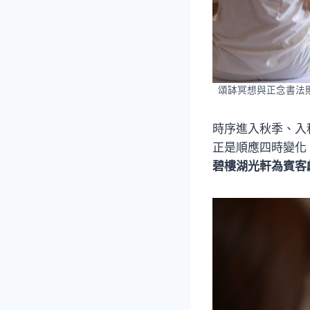
頌缽冥想與正念書法
時序進入秋季、入
正是順應四時變化
碧樓湖光軒為賓客