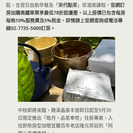
起，含翌日自助早餐及「
宋代點茶
」茶湯席課程。
官網訂
房加購高鐵車票享最低78折起優惠，以上房價已包含每房
每晚10%服務費及5%稅金，詳情請上官網查詢或電洽專
線02-7735-5000訂房。
中秋即將來臨，礁溪晶泉丰旅即日起至9月30
日限定推出「皓月。品茗奉茬」住房專案，入
住即依房型加贈宜蘭百年老店隆元茶莊的「阿