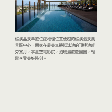
礁溪晶泉丰旅位處地理位置優越的礁溪溫泉風
景區中心，闔家在最美無邊際泳池的頂樓池畔
旁賞月，享星空電影院，泡暖湯歡慶團圓，輕
鬆享受美好時刻。