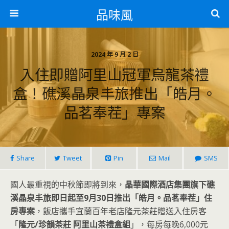
品味風
2024 年 9 月 2 日
入住即贈阿里山冠軍烏龍茶禮
盒！礁溪晶泉丰旅推出「皓月。
品茗奉茬」專案
Share
Tweet
Pin
Mail
SMS
國人最重視的中秋節即將到來，
晶華國際酒店集團旗下礁
溪晶泉丰旅即日起至9月30日推出「皓月。品茗奉茬」住
房專案
，飯店攜手宜蘭百年老店隆元茶莊贈送入住房客
「
隆元/珍韻茶莊 阿里山茶禮盒組
」，每房每晚6,000元