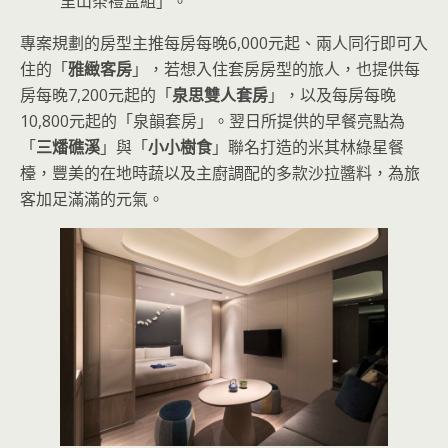
里山茶禮盒組」。
專案規劃的房型主推每房每晚6,000元起、兩人同行即可入
住的「
雅緻客房
」，若想入住套房房型的旅人，也提供每
房每晚7,200元起的「
泉思雙人套房
」，以及每房每晚
10,800元起的「泉韻套房」。翌日所提供的早餐亮點為
「
三燔礁溪
」與「
小小樹食
」聯名打造的米其林綠星餐
檯，豐美的在地時蔬以及主廚調配的多款沙拉醬料，為旅
客加足滿滿的元氣。