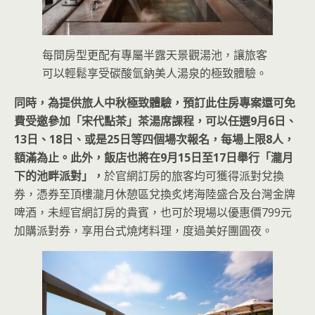
每間房型更配有專屬半露天景觀湯池，讓旅客
可以輕鬆享受碳酸氫鈉美人湯泉的極致體驗。
同時，為提供旅人中秋極致體驗，預訂此住房專案還可免
費受邀參加「宋代點茶」茶湯席課程，可以任選9月6日、
13日、18日、或是25日等四個場次報名，每場上限8人，
額滿為止。此外，飯店也將在9月15日至17日舉行「瀧月
下的池畔派對」，
於官網訂房的旅客均可獲得派對兌換
券，憑券至頂樓瀧月休憩區兌換炙烤海陸盛合及台灣金牌
啤酒，未經官網訂房的貴賓，也可於現場以優惠價799元
加購派對券，享用台式燒烤料理，度過美好團圓夜。