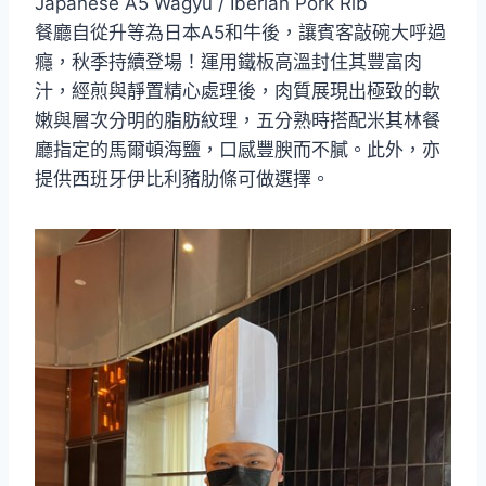
Japanese A5 Wagyu / Iberian Pork Rib
餐廳自從升等為日本A5和牛後，讓賓客敲碗大呼過
癮，秋季持續登場！運用鐵板高溫封住其豐富肉
汁，經煎與靜置精心處理後，肉質展現出極致的軟
嫩與層次分明的脂肪紋理，五分熟時搭配米其林餐
廳指定的馬爾頓海鹽，口感豐腴而不膩。此外，亦
提供西班牙伊比利豬肋條可做選擇。