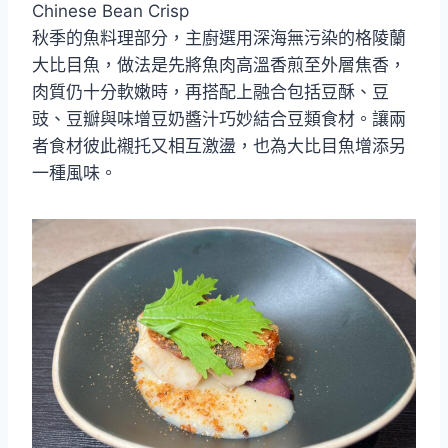
Chinese Bean Crisp
秋季的魚料理部分，主廚選用深海無污染的格陵蘭
大比目魚，做法是先將魚肉高溫香煎至外層焦香，
肉質仍十分軟嫩時，再搭配上融合包括豆酥、豆
豉、豆瓣與味增豆奶醬汁巧妙結合豆類食材。讓兩
者食材彼此襯托又相互激盪，也為大比目魚增添另
一種風味。