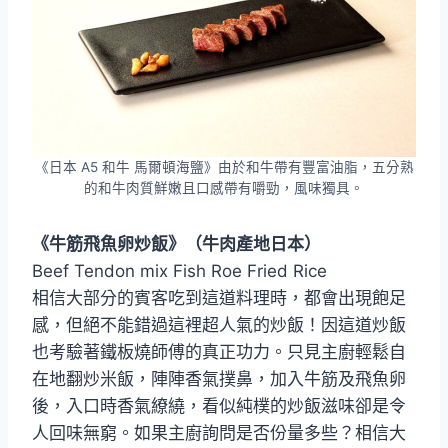
《日本 A5 和牛 馬爾頓海鹽》由於和牛帶有豐富油脂，五分熟
的和牛肉質鮮嫩且口感帶有嚼勁，風味獨具。
《牛筋飛魚卵炒飯》（牛肉產地日本）
Beef Tendon mix Fish Roe Fried Rice
相信大部分的賓客吃到這道料理時，都會出現飽足
感，但絕不能錯過這裡超人氣的炒飯！因這道炒飯
也考驗著鐵板燒師傅的真正功力。只見主廚輕鬆自
在地翻炒米飯，陣陣香氣撲鼻，加入牛筋及飛魚卵
後，入口時香氣繚繞，看似純樸的炒飯滋味卻是令
人回味無窮。如果主廚詢問是否份量多些？相信大