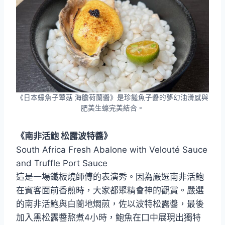
《日本蠔魚子蕈菇 海膽荷蘭醬》是珍饈魚子醬的夢幻油滑感與
肥美生蠔完美結合。
《南非活鮑 松露波特醬》
South Africa Fresh Abalone with Velouté Sauce
and Truffle Port Sauce
這是一場鐵板燒師傅的表演秀。因為嚴選南非活鮑
在賓客面前香煎時，大家都聚精會神的觀賞。嚴選
的南非活鮑與白蘭地燜煎，佐以波特松露醬，最後
加入黑松露醬熬煮4小時，鮑魚在口中展現出獨特