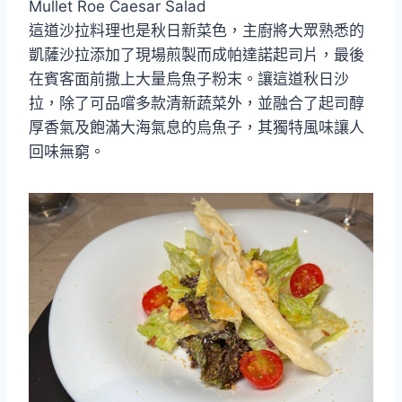
Mullet Roe Caesar Salad
這道沙拉料理也是秋日新菜色，主廚將大眾熟悉的
凱薩沙拉添加了現場煎製而成帕達諾起司片，最後
在賓客面前撒上大量烏魚子粉末。讓這道秋日沙
拉，除了可品嚐多款清新蔬菜外，並融合了起司醇
厚香氣及飽滿大海氣息的烏魚子，其獨特風味讓人
回味無窮。