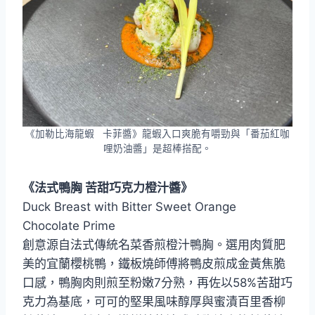
《加勒比海龍蝦 卡菲醬》龍蝦入口爽脆有嚼勁與「番茄紅咖
哩奶油醬」是超棒搭配。
《法式鴨胸 苦甜巧克力橙汁醬》
Duck Breast with Bitter Sweet Orange
Chocolate Prime
創意源自法式傳統名菜香煎橙汁鴨胸。選用肉質肥
美的宜蘭櫻桃鴨，鐵板燒師傅將鴨皮煎成金黃焦脆
口感，鴨胸肉則煎至粉嫩7分熟，再佐以58%苦甜巧
克力為基底，可可的堅果風味醇厚與蜜漬百里香柳