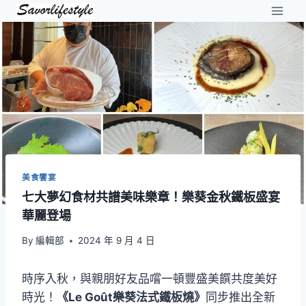
Skip
to
content
美食饗宴
七大夢幻食材共譜美味樂章！樂葵金秋鐵板盛宴
華麗登場
By
編輯部
2024 年 9 月 4 日
時序入秋，與親朋好友品嚐一頓豐盛美饌共度美好
時光！
《Le Goût樂葵法式鐵板燒》
同步推出全新