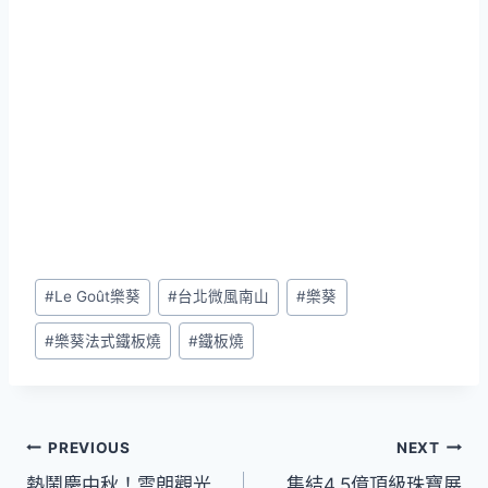
Post
#
Le Goût樂葵
#
台北微風南山
#
樂葵
Tags:
#
樂葵法式鐵板燒
#
鐵板燒
文
PREVIOUS
NEXT
熱鬧慶中秋！雲朗觀光
集結4.5億頂級珠寶展