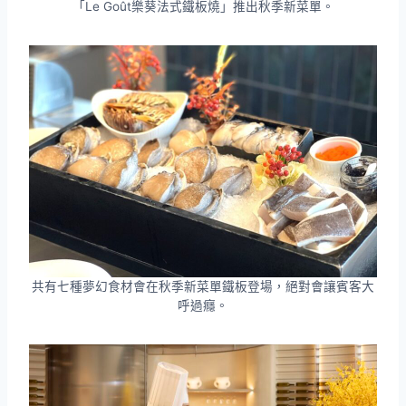
「Le Goût樂葵法式鐵板燒」推出秋季新菜單。
共有七種夢幻食材會在秋季新菜單鐵板登場，絕對會讓賓客大
呼過癮。