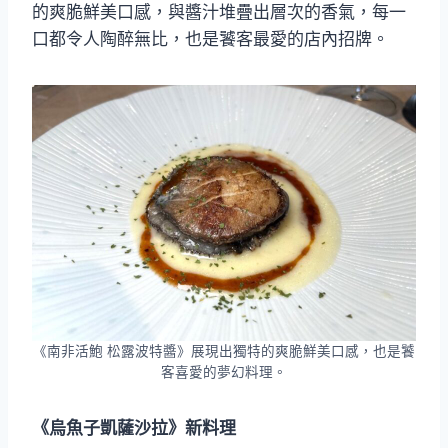
的爽脆鮮美口感，與醬汁堆疊出層次的香氣，每一
口都令人陶醉無比，也是饕客最愛的店內招牌。
《南非活鮑 松露波特醬》展現出獨特的爽脆鮮美口感，也是饕
客喜愛的夢幻料理。
《烏魚子凱薩沙拉》新料理