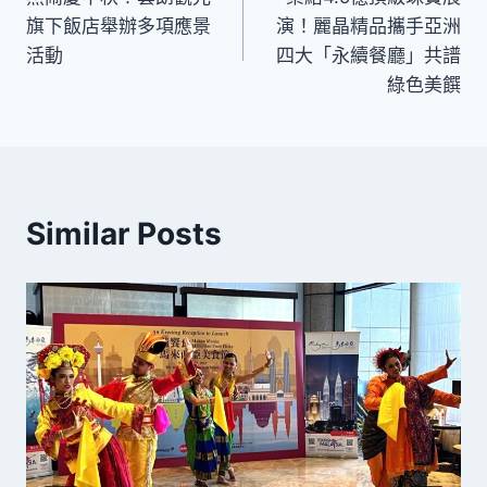
章
旗下飯店舉辦多項應景
演！麗晶精品攜手亞洲
導
活動
四大「永續餐廳」共譜
綠色美饌
覽
Similar Posts