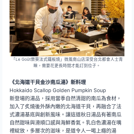
「Le Goût樂葵法式鐵板燒」微風南山店深受台北都會人士青
睞，需要花更長時間才能訂到位子。
《北海道干貝金沙南瓜湯》新料理
Hokkaido Scallop Golden Pumpkin Soup
新登場的湯品，採用當季自然清甜的南瓜為食材，
加入了炙燒後外酥內嫩的北海道干貝，再融合了法
式濃湯基底與創新風味。讓這道秋日湯品有著南瓜
自然甜味與滑順口感與海鮮香氣。乳白色濃湯在嘴
裡綻放，多層次的滋味，是道令人一喝上癮的湯