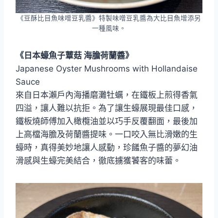
《豆酥比目魚味噌豆乳醬》特製味噌豆乳醬為大比目魚增添另
一種風味。
《日本蠔魚子蕈菇 海膽荷蘭醬》
Japanese Oyster Mushrooms with Hollandaise
Sauce
來自日本瀨戶內海播磨灘牡蠣，在鐵板上煎得香氣
四溢，讓人難以抗拒。為了讓生蠔展現最佳口感，
鐵板燒師傅加入橄欖油並以巧手反覆翻面，最後加
上高檔海膽及荷蘭醬提味。一口咬入無比滑嫩的生
蠔時，真得美妙地讓人感動，珍饈魚子醬的夢幻油
滑感與生蠔完美結合，徹底擄獲饕客的味蕾。