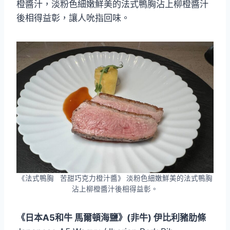
橙醬汁，淡粉色細嫩鮮美的法式鴨胸沾上柳橙醬汁
後相得益彰，讓人吮指回味。
《法式鴨胸 苦甜巧克力橙汁醬》
淡粉色細嫩鮮美的法式鴨胸
沾上柳橙醬汁後相得益彰。
《日本A5和牛 馬爾頓海鹽》(非牛) 伊比利豬肋條