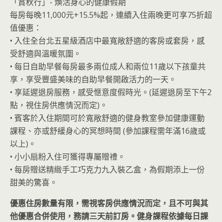
「賞秋行」- 煥活身心的健康假期
每房每晚11,000元+15.5%起，連續入住兩晚更可享75折超
值優惠：
• 入住全台北五星級酒店中最寬敞舒適的客房或套房，感
受舒適與溫暖氛圍。
• 每日自助早餐每房最多兩位成人和兩位11歲以下孩童共
享，⁠享受豐盛美味的自助早餐開啟活力的一天。
• 享延遲退房服務，感受愜意度假時光。(延遲退房至下午2
點，視住房供應情況而定)。
• 賓客於入住期間可於寬敞舒適的健身教室參加健康運動
課程、亦或舒緩身心的冥想時間 (參加課程需年滿16歲或
以上)。
• 小小扇粉入住可獲得專屬贈禮。
• 每房贈送精緻手工巧克力九入裝乙盒，為假期添上一份
甜美的驚喜。
優惠住房數量有限，需視客房供應情況而定，且不可與其
他優惠合併使用，務請三天前訂房。健身課程依據每日課