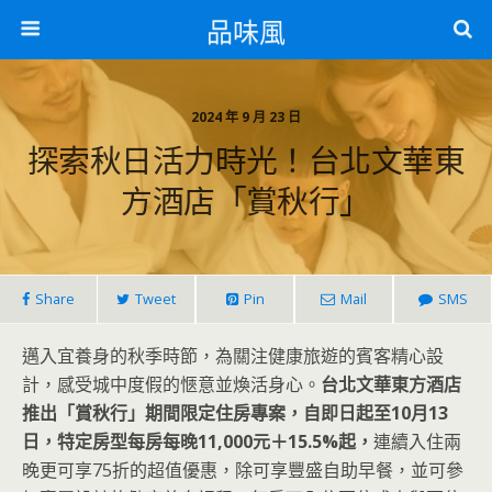
品味風
2024 年 9 月 23 日
探索秋日活力時光！台北文華東
方酒店「賞秋行」
Share
Tweet
Pin
Mail
SMS
邁入宜養身的秋季時節，為關注健康旅遊的賓客精心設
計，感受城中度假的愜意並煥活身心。
台北文華東方酒店
推出「賞秋行」期間限定住房專案，自即日起至10月13
日，特定房型每房每晚11,000元＋15.5%起，
連續入住兩
晚更可享75折的超值優惠，除可享豐盛自助早餐，並可參