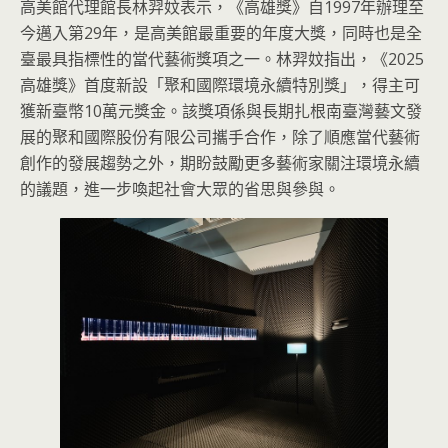
高美館代理館長林羿妏表示，《高雄獎》自1997年辦理至
今邁入第29年，是高美館最重要的年度大獎，同時也是全
臺最具指標性的當代藝術獎項之一。林羿妏指出，《2025
高雄獎》首度新設「聚和國際環境永續特別獎」，得主可
獲新臺幣10萬元獎金。該獎項係與長期扎根南臺灣藝文發
展的聚和國際股份有限公司攜手合作，除了順應當代藝術
創作的發展趨勢之外，期盼鼓勵更多藝術家關注環境永續
的議題，進一步喚起社會大眾的省思與參與。