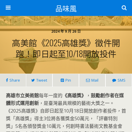
品味風
2024 年 9 月 26 日
高美館《2025高雄獎》徵件開
跑！即日起至10/18開放投件
Share
Tweet
Pin
Mail
SMS
高雄市立美術館
每年一度的
《高雄獎》
，
鼓勵創作者在媒
體形式運用創新
，是臺灣最具規模的藝術大獎之一。
《2025高雄獎》自即日起至10月18日開放創作者投件，首
獎「高雄獎」得主3位將各獲獎金50萬元，「評審特別
獎」5名各頒發獎金10萬元，何創時書法藝術文教基金會