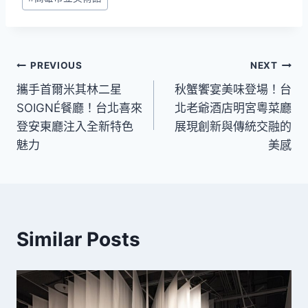
文
PREVIOUS
NEXT
攜手首爾米其林二星
秋蟹饗宴美味登場！台
章
SOIGNÉ餐廳！台北喜來
北老爺酒店明宮粵菜廳
導
登安東廳注入全新特色
展現創新與傳統交融的
魅力
美感
覽
Similar Posts