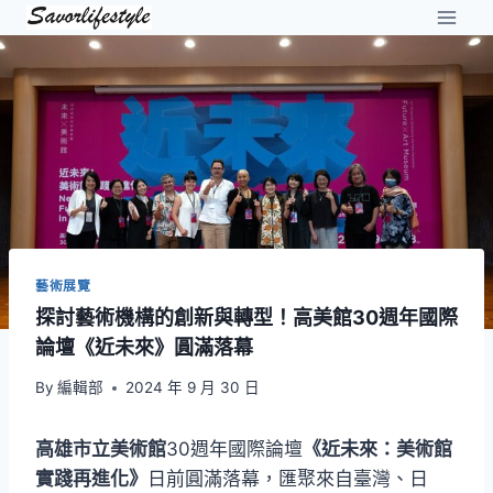
Skip
to
content
藝術展覽
探討藝術機構的創新與轉型！高美館30週年國際
論壇《近未來》圓滿落幕
By
編輯部
2024 年 9 月 30 日
高雄市立美術館
30週年國際論壇
《近未來：美術館
實踐再進化》
日前圓滿落幕，匯聚來自臺灣、日