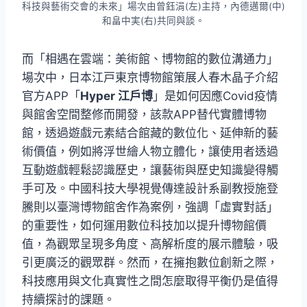
科技與藝術交會的未來」場次由曾鈺涓(左)主持，內德邁爾(中)
和畠中実(右)共同與談。
而「相遇在雲端：美術館、博物館的數位溝通力」
場次中，日本江戸東京博物館策展人春木晶子介紹
官方APP「
Hyper 江戶博
」是如何因應Covid疫情
與館舍空間整修而開發，該款APP替代實體博物
館，透過遊戲元素結合館藏的數位化、延伸新的藝
術價值，例如將浮世繪人物立體化，讓使用者透過
互動遊戲輕鬆認識歷史，讓藝術與歷史知識變得觸
手可及。中國科技大學視覺傳達設計系副教授施登
騰則以臺灣博物館舍作為案例，強調「虛實對話」
的重要性，如何運用數位科技加以提升博物館價
值，為觀眾呈現多角度、高解析度的展示體驗，吸
引更廣泛的觀眾群。然而，在擁抱數位創新之際，
科技應用與文化真實性之間怎麼取得平衡仍是值得
持續探討的課題。