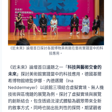
《近未來》論壇首日探討各國博物美術館在藝術實踐當中的科
技應用。
《近未來》論壇首日議題之一「
科技與藝術交會的
未來
」探討美術館實踐當中的科技應用，德國基爾
希博物館總監伊娜．內德邁爾（Ina
Neddermeyer）以該館三項結合虛擬實境、無人機
技術與區塊鏈的展覽為例，探討了虛擬實境與展覽
的創新結合，包含透過沈浸式體驗為觀眾帶來全新
的敘事方式，同時也拋出批判性的探問，期望觀者