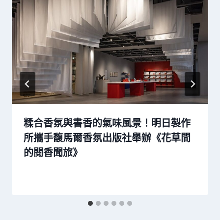
糅合香氛與書香的氣味風景！明日製作
所攜手馥馬爾香氛出版社舉辦《花草間
的閱香聞旅​》