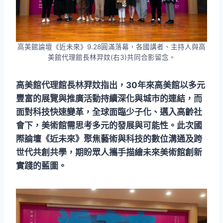
高美館論壇《近未來》9.28圓滿落幕，各國講者、主持人與高
美館代理館長林羿妏(右3)共同合影留念。
高美館代理館長林羿妏指出，30年來高美館以多元
豐富的展覽與推廣活動持續深化與城市的連結，而
面對科技快速變革，全球面臨少子化、邁入高齡社
會下，美術館需思考多元的發展與可能性。此次國
際論壇《近未來》聚焦藝術與科技的數位溝通及跨
世代共創共學，期盼眾人攜手描繪未來美術館創新
實踐的藍圖。