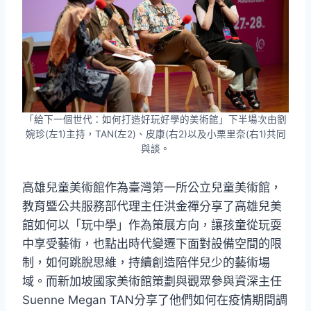
「給下一個世代：如何打造好玩好學的美術館」下半場次由劉
婉珍(左1)主持，TAN(左2)、皮康(右2)以及小栗里奈(右1)共同
與談。
高雄兒童美術館作為臺灣第一所公立兒童美術館，
教育暨公共服務部代理主任洪金禪分享了高雄兒美
館如何以「玩中學」作為策展方向，讓孩童從玩耍
中享受藝術，也點出時代變遷下面對設備空間的限
制，如何跳脫思維，持續創造陪伴兒少的藝術場
域。而新加坡國家美術館策劃與觀眾參與資深主任
Suenne Megan TAN分享了他們如何在疫情期間調