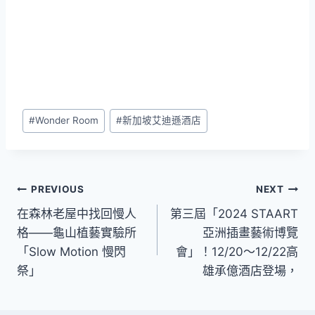
Post
#
Wonder Room
#
新加坡艾迪遜酒店
Tags:
文
PREVIOUS
NEXT
在森林老屋中找回慢人
第三屆「2024 STAART
章
格——龜山植藝實驗所
亞洲插畫藝術博覽
導
「Slow Motion 慢閃
會」！12/20～12/22高
祭」
雄承億酒店登場，
覽