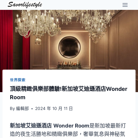
Skip
to
content
世界探索
頂級精緻俱樂部體驗!新加坡艾迪遜酒店Wonder
Room
By
編輯部
2024 年 10 月 11 日
新加坡艾迪遜酒店
Wonder Room
是新加坡最新打
造的夜生活勝地和精緻俱樂部，奢華氣息與神秘氛