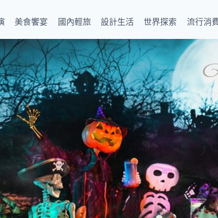
演
美食饗宴
國內輕旅
設計生活
世界探索
流行消