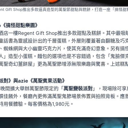
gent Gift Shop推出多款逼真造型的萬聖節甜點與糕餅，打造一座「搞怪
Shop《搞怪甜點樂園》
一樓Regent Gift Shop推出多款甜點及糕餅。其中最吸
童話書為靈感設計出的千層蛋糕，外層則覆蓋著由翻糖及巧
、蜘蛛網與大小幽靈巧克力片，使其充滿奇幻意象。另有搞
人」造型小蛋糕。麵包的選項也是不容錯過，包含「鬼臉傑
萬聖奇幻薑餅屋」更為萬聖節增添無限樂趣與驚喜。上述糕點
對》與azie《萬聖賓果活動》
6日晚間擴大舉辦萬聖節限定的「
萬聖變裝派對
」，現場除可享
饌佳餚外，餐廳內更佈滿萬聖鬼節場景佈置與拍照背板。應
用餐體驗。每客價格為1,980元。