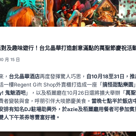
派對及趣味遊行！台北晶華打造創意滿點的萬聖節慶祝活
10 月 15 日
來，
台北晶華酒店
再度發揮驚人巧思，
自10月18至31日，
括一樓Regent Gift Shop外賣櫃打造成一座「
搞怪甜點樂園
ky! 鬼魅酒吧
」，以及栢麗廳在10月26日還將擴大舉辦「
萬聖
費者變裝與會，呼朋引伴大啖節慶美食。
當晚七點半於飯店
安排有知名DJ駐場助興外，於azie及栢麗廳用餐者可參加
雙人下午茶券等豐富好禮。