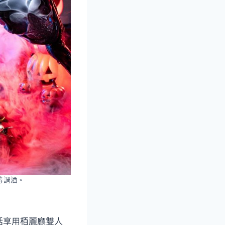
等調酒。
括享用栢麗廳雙人