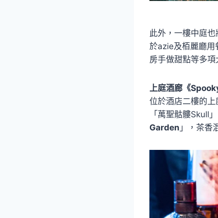
此外，一樓中庭也
於azie及栢麗廳
房手做甜點等多項
上庭酒廊《Spook
位於酒店二樓的上
「萬聖骷髏Skul
Garden
」，茶香