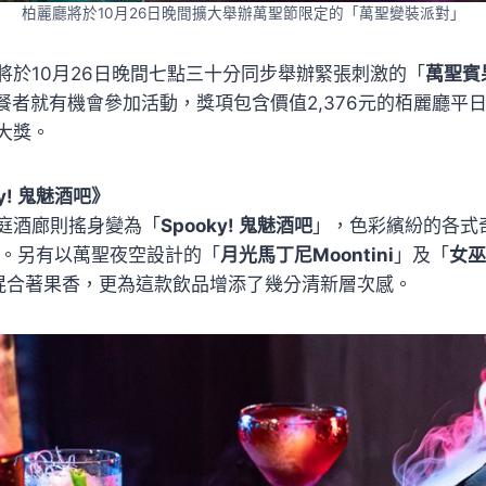
柏麗廳將於10月26日晚間擴大舉辦萬聖節限定的「萬聖變裝派對」
將於10月26日晚間七點三十分同步舉辦緊張刺激的「
萬聖賓
用餐者就有機會參加活動，獎項包含價值2,376元的栢麗廳平
大獎。
y! 鬼魅酒吧》
庭酒廊則搖身變為「
Spooky! 鬼魅酒吧
」，色彩繽紛的各式
l」。另有以萬聖夜空設計的「
月光馬丁尼Moontini
」及「
女巫
混合著果香，更為這款飲品增添了幾分清新層次感。