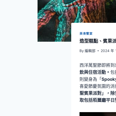
美食饗宴
造型糕點、賓果
By
編輯部
2024 年 
西洋萬聖節即將到
飲與住宿活動。
包
則變身為「
Spoo
喜愛節慶氛圍的消
聖賓果派對」，除
取包括栢麗廳平日