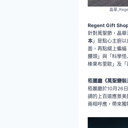
晶華_Re
Regent Gift 
針對萬聖節，晶華酒店
本
」是點心主廚以
面，再點綴上蝙蝠
髏頭」與「科學怪
榛果布里歐」及「
栢麗廳《萬聖變裝派
栢麗廳於10月2
調的上百道應景美
兩相呼應，帶來獨特