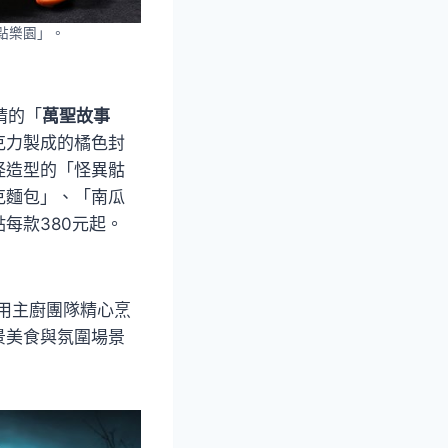
甜點樂園」。
睛的「
萬聖故事
克力製成的橘色封
怪造型的「怪異骷
克麵包」、「南瓜
每款380元起。
用主廚團隊精心烹
景美食與氛圍場景