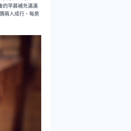
後的早晨補充滿滿
案價兩人成行、每房