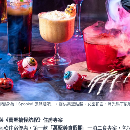
廊變身為「Spooky! 鬼魅酒吧」，提供萬聖骷髏、女巫花園、月光馬丁尼
與《萬聖搞怪航程》住房專案
兩款住宿優惠，第一款「
萬聖美食假期
」一泊二食專案，包