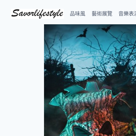
Skip
to
品味風
藝術展覽
音樂表
content