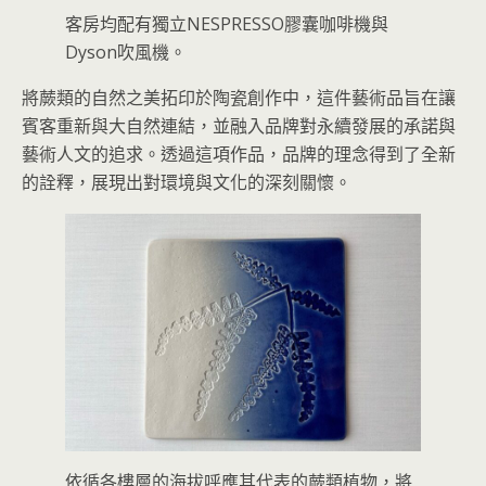
客房均配有獨立NESPRESSO膠囊咖啡機與
Dyson吹風機。
將蕨類的自然之美拓印於陶瓷創作中，這件藝術品旨在讓
賓客重新與大自然連結，並融入品牌對永續發展的承諾與
藝術人文的追求。透過這項作品，品牌的理念得到了全新
的詮釋，展現出對環境與文化的深刻關懷。
依循各樓層的海拔呼應其代表的蕨類植物，將