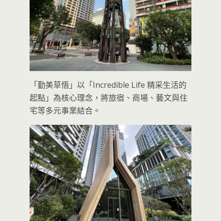
「勤美草悟」以「Incredible Life 精采生活的
起點」為核心理念，將旅宿、商場、藝文與住
宅等多元事業結合。