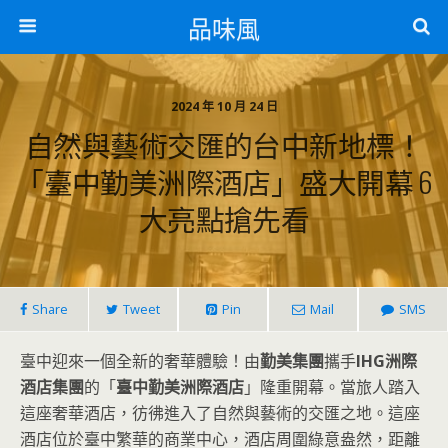
品味風
2024 年 10 月 24 日
自然與藝術交匯的台中新地標！
「臺中勤美洲際酒店」盛大開幕 6
大亮點搶先看
Share
Tweet
Pin
Mail
SMS
臺中迎來一個全新的奢華體驗！由
勤美集團
攜手
IHG洲際
酒店集團
的「
臺中勤美洲際酒店
」隆重開幕。當旅人踏入
這座奢華酒店，彷彿進入了自然與藝術的交匯之地。這座
酒店位於臺中繁華的商業中心，酒店周圍綠意盎然，距離