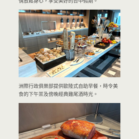
情放鬆身心，享受美好的台中假期。
洲際行政俱樂部提供歐陸式自助早餐，時令美
食的下午茶及傍晚經典雞尾酒時光。