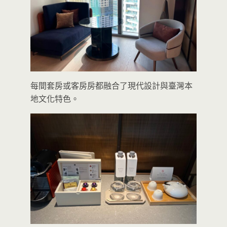
每間套房或客房房都融合了現代設計與臺灣本
地文化特色。