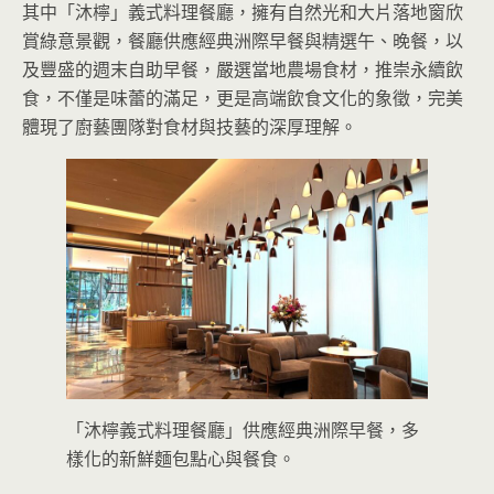
其中「沐檸」義式料理餐廳，擁有自然光和大片落地窗欣
賞綠意景觀，餐廳供應經典洲際早餐與精選午、晚餐，以
及豐盛的週末自助早餐，嚴選當地農場食材，推崇永續飲
食，不僅是味蕾的滿足，更是高端飲食文化的象徵，完美
體現了廚藝團隊對食材與技藝的深厚理解。
「沐檸義式料理餐廳」供應經典洲際早餐，多
樣化的新鮮麵包點心與餐食。