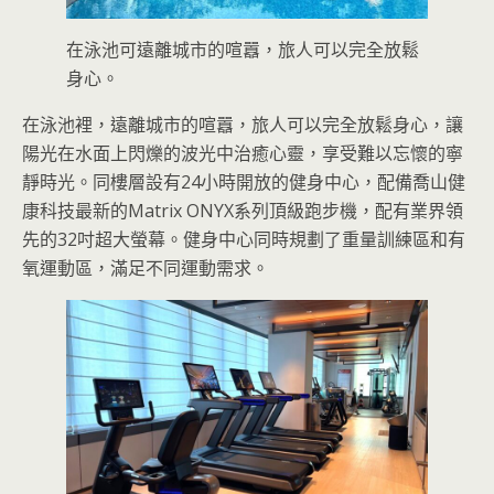
在泳池可遠離城市的喧囂，旅人可以完全放鬆
身心。
在泳池裡，遠離城市的喧囂，旅人可以完全放鬆身心，讓
陽光在水面上閃爍的波光中治癒心靈，享受難以忘懷的寧
靜時光。同樓層設有24小時開放的健身中心，配備喬山健
康科技最新的Matrix ONYX系列頂級跑步機，配有業界領
先的32吋超大螢幕。健身中心同時規劃了重量訓練區和有
氧運動區，滿足不同運動需求。