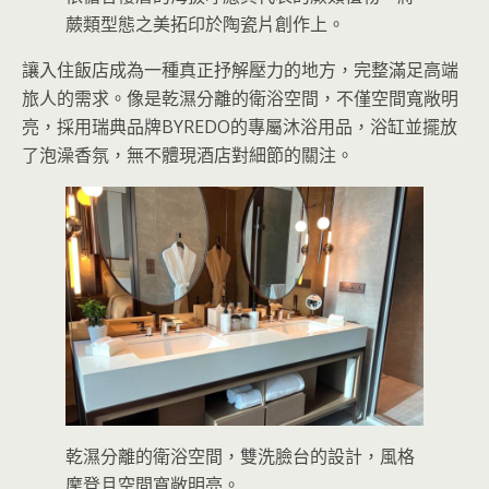
蕨類型態之美拓印於陶瓷片創作上。
讓入住飯店成為一種真正抒解壓力的地方，完整滿足高端
旅人的需求。像是乾濕分離的衛浴空間，不僅空間寬敞明
亮，採用瑞典品牌BYREDO的專屬沐浴用品，浴缸並擺放
了泡澡香氛，無不體現酒店對細節的關注。
乾濕分離的衛浴空間，雙洗臉台的設計，風格
摩登且空間寬敞明亮。