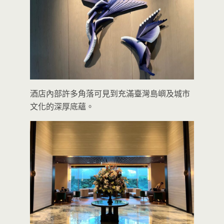
酒店內部許多角落可見到充滿臺灣島嶼及城市
文化的深厚底蘊。