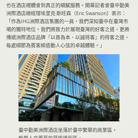
也在酒店裡體會到真正的細膩服務。開幕記者會臺中勤美
洲際酒店總經理埃里克·斯旺森（Eric Swanson）表示：
「作為IHG洲際酒店集團的一員，我們深知臺中在臺灣市
場的獨特地位。我們將致力於展現臺灣的好客之道，更將
傳遞洲際酒店品牌『以善為本、以誠待客』的待客之道，
每處細節為賓客締造動人心弦的卓越體驗。」
臺中勤美洲際酒店坐落於臺中繁華的商業區，