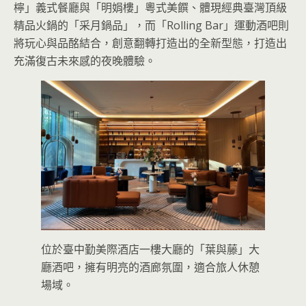
檸」義式餐廳與「明娟樓」粵式美饌、體現經典臺灣頂級
精品火鍋的「采月鍋品」，而「Rolling Bar」運動酒吧則
將玩心與品酩結合，創意翻轉打造出的全新型態，打造出
充滿復古未來感的夜晚體驗。
位於臺中勤美際酒店一樓大廳的「葉與藤」大
廳酒吧，擁有明亮的酒廊氛圍，適合旅人休憩
場域。