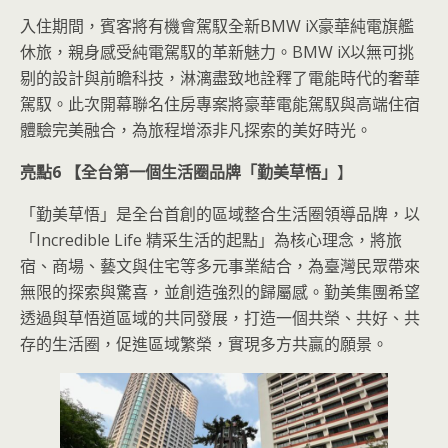
入住期間，賓客將有機會駕馭全新BMW iX豪華純電旗艦
休旅，親身感受純電駕馭的革新魅力。BMW iX以無可挑
剔的設計與前瞻科技，淋漓盡致地詮釋了電能時代的奢華
駕馭。此次開幕聯名住房專案將豪華電能駕馭與高端住宿
體驗完美融合，為旅程增添非凡探索的美好時光。
亮點6 【全台第一個生活圈品牌「勤美草悟」
】
「勤美草悟」是全台首創的區域整合生活圈領導品牌，以
「Incredible Life 精采生活的起點」為核心理念，將旅
宿、商場、藝文與住宅等多元事業結合，為臺灣民眾帶來
無限的探索與驚喜，並創造強烈的歸屬感。勤美集團希望
透過與草悟道區域的共同發展，打造一個共榮、共好、共
存的生活圈，促進區域繁榮，實現多方共贏的願景。