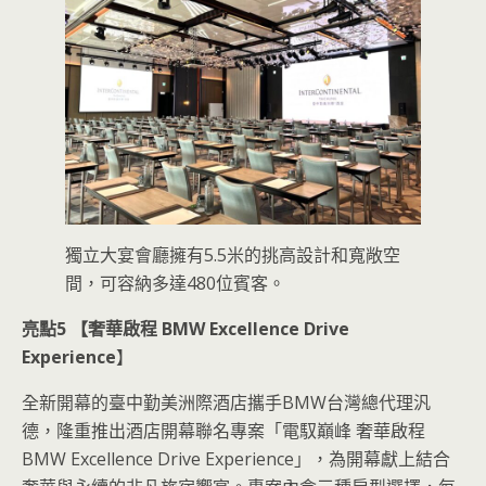
獨立大宴會廳擁有5.5米的挑高設計和寬敞空
間，可容納多達480位賓客。
亮點5 【奢華啟程 BMW Excellence Drive
Experience
】
全新開幕的臺中勤美洲際酒店攜手BMW台灣總代理汎
德，隆重推出酒店開幕聯名專案「電馭巔峰 奢華啟程
BMW Excellence Drive Experience」，為開幕獻上結合