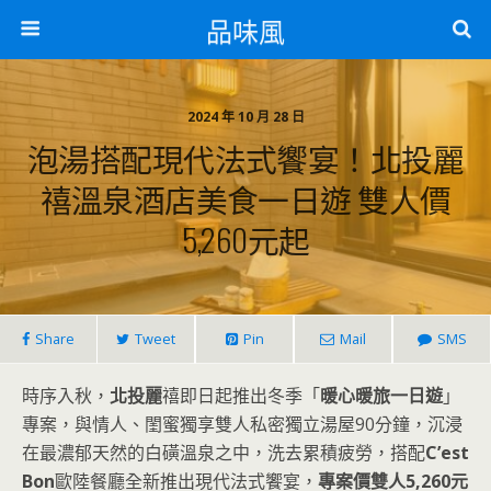
品味風
2024 年 10 月 28 日
泡湯搭配現代法式饗宴！北投麗
禧溫泉酒店美食一日遊 雙人價
5,260元起
Share
Tweet
Pin
Mail
SMS
時序入秋，
北投麗
禧即日起推出冬季「
暖心暖旅一日遊
」
專案，與情人、閨蜜獨享雙人私密獨立湯屋90分鐘，沉浸
在最濃郁天然的白磺溫泉之中，洗去累積疲勞，搭配
C’est
Bon
歐陸餐廳全新推出現代法式饗宴，
專案價雙人5,260元