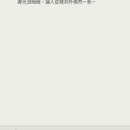
膚光滑細緻，讓人從裡到外煥然一新。