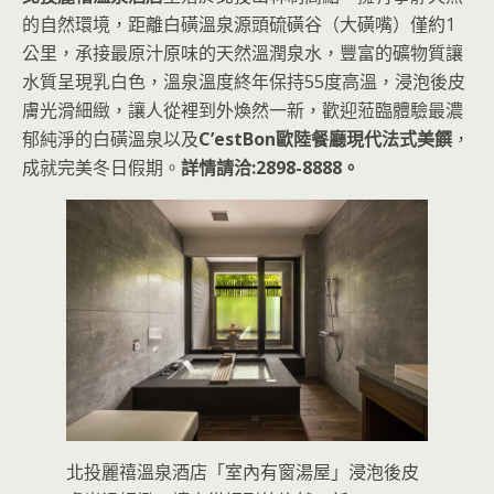
的自然環境，距離白磺溫泉源頭硫磺谷（大磺嘴）僅約1
公里，承接最原汁原味的天然溫潤泉水，豐富的礦物質讓
水質呈現乳白色，溫泉溫度終年保持55度高溫，浸泡後皮
膚光滑細緻，讓人從裡到外煥然一新，歡迎蒞臨體驗最濃
郁純淨的白磺溫泉以及
C’estBon歐陸餐廳現代法式美饌
，
成就完美冬日假期。
詳情請洽:2898-8888。
北投麗禧溫泉酒店「室內有窗湯屋」浸泡後皮