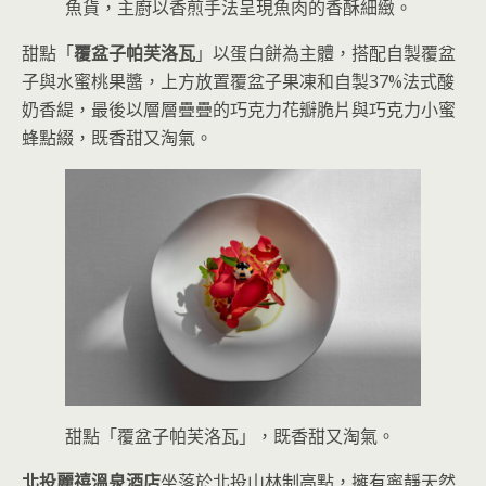
魚貨，主廚以香煎手法呈現魚肉的香酥細緻。
甜點「
覆盆子帕芙洛瓦
」以蛋白餅為主體，搭配自製覆盆
子與水蜜桃果醬，上方放置覆盆子果凍和自製37%法式酸
奶香緹，最後以層層疊疊的巧克力花瓣脆片與巧克力小蜜
蜂點綴，既香甜又淘氣。
甜點「覆盆子帕芙洛瓦」，既香甜又淘氣。
北投麗禧溫泉酒店
坐落於北投山林制高點，擁有寧靜天然