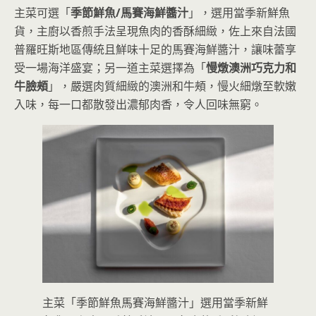
主菜可選「
季節鮮魚/馬賽海鮮醬汁
」，選用當季新鮮魚
貨，主廚以香煎手法呈現魚肉的香酥細緻，佐上來自法國
普羅旺斯地區傳統且鮮味十足的馬賽海鮮醬汁，讓味蕾享
受一場海洋盛宴；另一道主菜選擇為「
慢燉澳洲巧克力和
牛臉頰
」，嚴選肉質細緻的澳洲和牛頰，慢火細燉至軟嫩
入味，每一口都散發出濃郁肉香，令人回味無窮。
主菜「季節鮮魚馬賽海鮮醬汁」選用當季新鮮