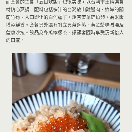
而套餐的主食「五目炊飯」也很美味，以台灣本土精選食
材精心烹調，配料包括多汁的台灣放山雞腿肉、鮮嫩的關
廟竹筍、入口即化的白河蓮子，還有奢華鮭魚卵，為米飯
增添鮮香。套餐另外還有帆立貝茶碗蒸、黃金蛤味噌湯及
健康沙拉。飲品為冬瓜檸檬茶，讓顧客隨時享受清新怡人
的口感。