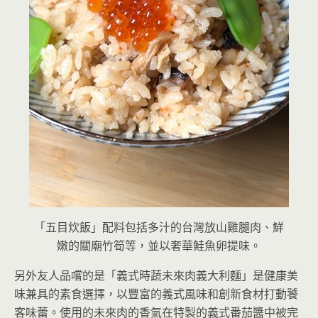
「五目炊飯」配料包括多汁的台灣放山雞腿肉、鮮
嫩的關廟竹筍等，並以奢華鮭魚卵提味。
另外友人品嚐的是「義式時蔬未來肉義大利麵」是健康美
味兼具的素食選擇，以豐富的義式風味和創新食材打動饕
客味蕾。使用的未來肉的香氣在特製的義式番茄醬中被完