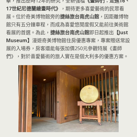
擊，推出歷時12年的研究，全新強檔
《畫師們：走進16、
17世紀尼德蘭繪畫時代》
，期待更多喜愛藝術的民眾看
展。位於奇美博物館旁的
捷絲旅台南虎山館
，因距離博物
館只有五分鐘車程，而成為喜愛悠閒度假又能前往美術館
看展的首選。為此，
捷絲旅台南虎山館
即日起推出
【Just
Museum】
漫遊奇美博物館住房優惠專案，專案贈送常設
展的入場券，房客還能每張加價250元參觀特展《畫師
們》，對於喜愛藝術的旅人實在是個大利多的優惠方案。