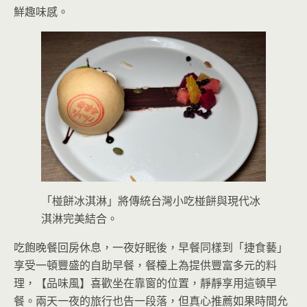
鮮趣味感。
「椪餅冰淇淋」將傳統台灣小吃椪餅與現代冰
淇淋完美結合。
吃飽晚餐回房休息，一夜好眠後，早餐同樣到「捷食藝」
享受一頓豐盛的自助早餐，餐檯上為提供豐富多元的料
理，【品味風】喜歡坐在靠窗的位置，靜靜享用這頓早
餐。兩天一夜的旅行也告一段落，但真心推薦如果時間允