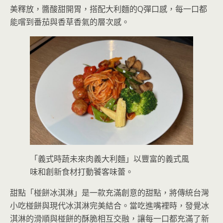
美釋放，醬酸甜開胃，搭配大利麵的Q彈口感，每一口都
能嚐到番茄與香草香氣的層次感。
「義式時蔬未來肉義大利麵」以豐富的義式風
味和創新食材打動饕客味蕾。
甜點「椪餅冰淇淋」是一款充滿創意的甜點，將傳統台灣
小吃椪餅與現代冰淇淋完美結合。當吃進嘴裡時，發覺冰
淇淋的滑順與椪餅的酥脆相互交融，讓每一口都充滿了新