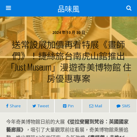
品味風
2024 年 10 月 30 日
送常設展加價再看特展《畫師
們》！捷絲旅台南虎山館推出
「Just Museum」漫遊奇美博物館 住
房優惠專案
Share
Tweet
Pin
Mail
SMS
今年奇美博物館日前的大展
《從拉斐爾到梵谷：英國國家
藝廊展》
，吸引了大量觀眾前往看展，奇美博物館乘勝追