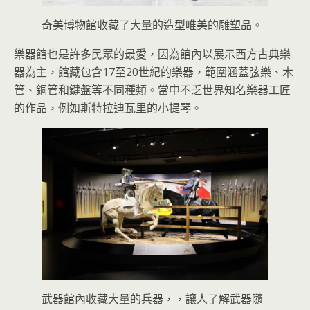
奇美博物館收藏了大量的造型唯美的雕塑品。
樂器館也是許多民眾的最愛，因為館內以展示西方古典樂
器為主，館藏包含17至20世紀的樂器，範圍涵蓋弦樂、木
管、銅管和鍵盤等不同種類。當中不乏世界知名樂器工匠
的作品，例如斯特拉迪瓦里的小提琴。
武器館內收藏大量的兵器，，讓人了解武器隨