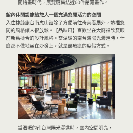
蘭繪畫時代，展覽廳集結近60件館藏畫作。
館內休閒設施給旅人一個充滿悠閒活力的空間
入住捷絲旅台南虎山館除了方便前往奇美看展外，這裡悠
閒的風格讓人很放鬆。【品味風】喜歡坐在大廳裡欣賞眼
前新舊揉合的設計風格。當溫暖的南台灣陽光灑進時，什
麼都不做地坐在沙發上，就是最療癒的度假方式。
當溫暖的南台灣陽光灑進時，室內空間明亮，