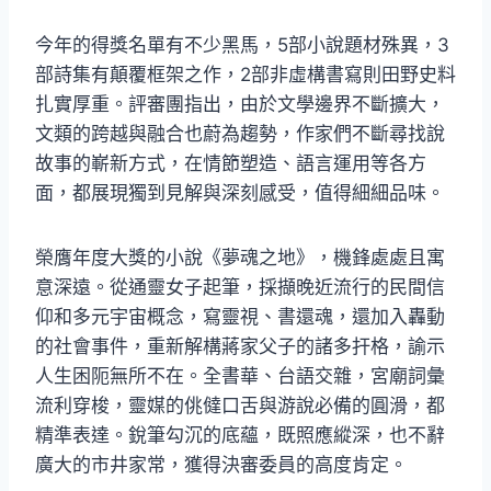
今年的得獎名單有不少黑馬，5部小說題材殊異，3
部詩集有顛覆框架之作，2部非虛構書寫則田野史料
扎實厚重。評審團指出，由於文學邊界不斷擴大，
文類的跨越與融合也蔚為趨勢，作家們不斷尋找說
故事的嶄新方式，在情節塑造、語言運用等各方
面，都展現獨到見解與深刻感受，值得細細品味。
榮膺年度大獎的小說《夢魂之地》，機鋒處處且寓
意深遠。從通靈女子起筆，採擷晚近流行的民間信
仰和多元宇宙概念，寫靈視、書還魂，還加入轟動
的社會事件，重新解構蔣家父子的諸多扞格，諭示
人生困阨無所不在。全書華、台語交雜，宮廟詞彙
流利穿梭，靈媒的佻㒓口舌與游說必備的圓滑，都
精準表達。銳筆勾沉的底蘊，既照應縱深，也不辭
廣大的市井家常，獲得決審委員的高度肯定。