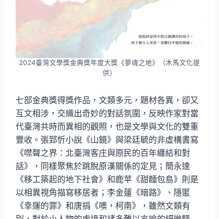
2024臺灣文學獎金典獎年度大獎《夢魂之地》（木馬文化提
供）
七部金典獎得獎作品，文類多元，題材各異，卻又
互文相涉，交織出奇妙的對話氛圍，反映作家對當
代臺灣共時而異相的觀照，也是文學與文化的雙重
豐收。張郅忻小說《山鏡》與梁廷毓的非虛構書寫
《噤聲之界：北臺灣客庄與原民的百年纏結和對
話》，同樣聚焦於跳脫原漢關係的定見；簡永達
《移工築起的地下社會》和鹿苹《甜麵包島》則是
以相異視角描寫移居者；李金蓮《暗路》、隱匿
《幸運的罪》和唐捐《噢，柯南》，雖然文類有