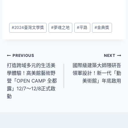
Post
#
2024臺灣文學獎
#
夢魂之地
#
平路
#
金典獎
Tags:
文
PREVIOUS
NEXT
打造跨域多元的生活美
國際級建築大師隈研吾
章
學體驗！高美館藝術野
領軍設計！新一代「勤
導
營「OPEN CAMP 全都
美術館」年底啟用
露」12/7～12/8正式啟
覽
動