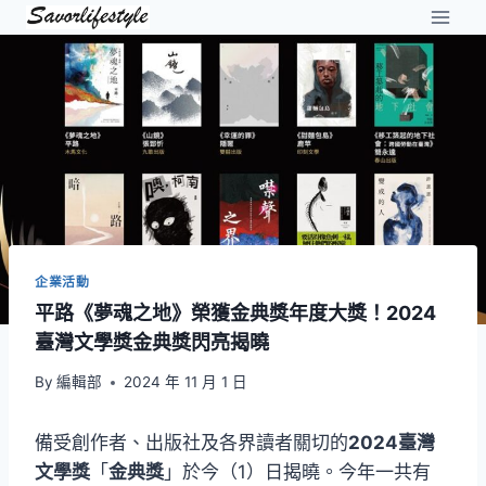
Skip
to
content
企業活動
平路《夢魂之地》榮獲金典獎年度大獎！2024
臺灣文學獎金典獎閃亮揭曉
By
編輯部
2024 年 11 月 1 日
備受創作者、出版社及各界讀者關切的
2024臺灣
文學獎
「
金典獎
」於今（1）日揭曉。今年一共有