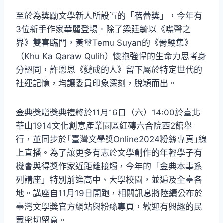
至於為獎勵文學新人所設置的「蓓蕾獎」，今年有
3位新手作家華麗登場。除了梁廷毓以《噤聲之
界》雙喜臨門，黃璽Temu Suyan的《骨鯁集》
（Khu Ka Qaraw Qulih）懷抱強悍的生命力思考身
分認同，許恩恩《變成的人》留下屬於特定世代的
社運記憶，均讓委員印象深刻，脫穎而出。
金典獎贈獎典禮將於11月16日（六）14:00於臺北
華山1914文化創意產業園區紅磚六合院西2館舉
行，並同步於｢臺灣文學獎Online2024粉絲專頁｣線
上直播。為了讓更多有志於文學創作的年輕學子有
機會與得獎作家近距離接觸，今年的「金典本事系
列講座」特別前進高中、大學校園，並遍及全臺各
地。講座自11月19日開跑，相關訊息將陸續公布於
臺灣文學獎官方網站與粉絲專頁，歡迎有興趣的民
眾密切留意。