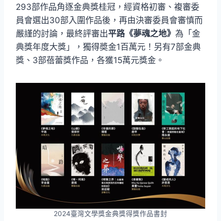
293部作品角逐金典獎桂冠，經資格初審、複審委
員會選出30部入圍作品後，再由決審委員會審慎而
嚴謹的討論，最終評審出
平路《夢魂之地》
為「金
典獎年度大獎」，獨得奬金1百萬元！另有7部金典
獎、3部蓓蕾獎作品，各獲15萬元獎金。
2024臺灣文學獎金典獎得獎作品書封