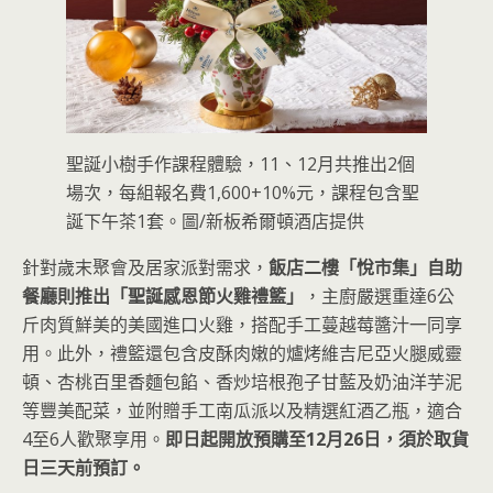
聖誕小樹手作課程體驗，11、12月共推出2個
場次，每組報名費1,600+10%元，課程包含聖
誕下午茶1套。圖/新板希爾頓酒店提供
針對歲末聚會及居家派對需求，
飯店二樓「悅市集」自助
餐廳則推出「聖誕感恩節火雞禮籃」
，主廚嚴選重達6公
斤肉質鮮美的美國進口火雞，搭配手工蔓越莓醬汁一同享
用。此外，禮籃還包含皮酥肉嫩的爐烤維吉尼亞火腿威靈
頓、杏桃百里香麵包餡、香炒培根孢子甘藍及奶油洋芋泥
等豐美配菜，並附贈手工南瓜派以及精選紅酒乙瓶，適合
4至6人歡聚享用。
即日起開放預購至12月26日，須於取貨
日三天前預訂。