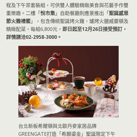
程及下午茶套裝組，可供雙人體驗精緻美食與花藝手作雙
重樂趣。二樓「
悅市集
」自助餐廳則應景推出「
聖誕感恩
節火雞禮籃
」，包含傳統聖誕烤火雞、爐烤火腿威靈頓及
精緻配菜，每組6,800元，
即日起至12月26日接受預訂，
詳情請洽02-2958-3000。
台北新板希爾頓與北歐丹麥家居品牌
GREENGATE打造「希願鎏金」聖誕限定下午