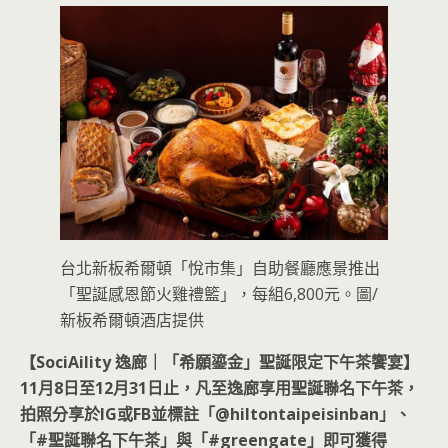
台北新板希爾頓「悅市集」自助餐廳應景推出
「聖誕感恩節火雞禮籃」，每組6,800元。圖/
新板希爾頓酒店提供
【SociAility 逸廊｜「希願鎏金」聖誕限定下午茶饗宴】
11月8日至12月31日止，凡至逸廊享用聖誕聯名下午茶，
拍照分享於IG或FB並標註「@hiltontaipeisinban」、
「#聖誕聯名下午茶」與「#greengate」即可獲得