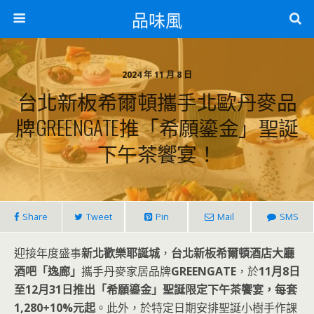
品味風
2024 年 11 月 8 日
台北新板希爾頓攜手北歐丹麥品
牌GREENGATE推「希願鎏金」聖誕
下午茶饗宴！
Share
Tweet
Pin
Mail
SMS
迎接年度盛事
新北歡樂耶誕城
，
台北新板希爾頓酒店大廳
酒吧「逸廊」
攜手丹麥家居品牌
GREENGATE
，於
11月8日
至12月31日推出「希願鎏金」聖誕限定下午茶饗宴，每套
1,280+10%元起
。此外，於特定日期安排聖誕小樹手作課