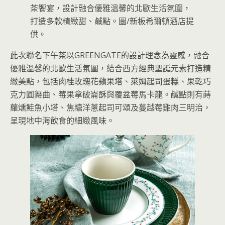
茶饗宴，設計融合優雅溫馨的北歐生活氛圍，
打造多款精緻甜、鹹點。圖/新板希爾頓酒店提
供。
此次聯名下午茶以GREENGATE的設計理念為靈感，融合
優雅溫馨的北歐生活氛圍，結合西方經典聖誕元素打造精
緻美點，包括肉桂玫瑰花蘋果塔、萊姆起司蛋糕、果乾巧
克力圓舞曲、莓果拿破崙酥與覆盆莓馬卡龍。鹹點則有蒔
蘿燻鮭魚小塔、焦糖洋蔥起司可頌及蔓越莓雞肉三明治，
呈現地中海飲食的細緻風味。