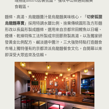
魂搭配Bistro店裝氛圍， 強攻中山條通商圈美
食戰區。
麵條、高湯、烏龍麵醬汁是烏龍麵美味核心，「
切麥狐狸
烏龍麵專賣
」採用特調水鹽比例、捨棄傳統圓形及方形麵
形改以長扁形製成麵條，選用來自京都宗田鰹魚以日曬、
煙燻、乾燥特殊工法所製成宗田節熬製高湯，以及獨家研
發黃金比例配方、鹹淡適中醬汁，三大強勢特點打造麵食
市場上獨特僅有的京都流派烏龍麵餐食文化，自開幕以來
即深受大眾追崇及信賴。