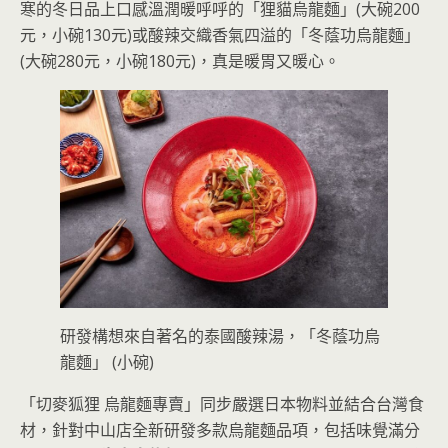
寒的冬日品上口感溫潤暖呼呼的「狸貓烏龍麵」(大碗200
元，小碗130元)或酸辣交織香氣四溢的「冬蔭功烏龍麵」
(大碗280元，小碗180元)，真是暖胃又暖心。
研發構想來自著名的泰國酸辣湯，「冬蔭功烏
龍麵」 (小碗)
「切麥狐狸 烏龍麵專賣」同步嚴選日本物料並結合台灣食
材，針對中山店全新研發多款烏龍麵品項，包括味覺滿分