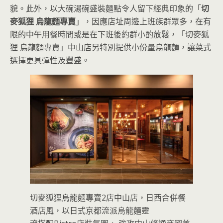
貌。此外，以大碗湯碗盛裝麵點令人留下經典印象的「
切
麥狐狸 烏龍麵專賣
」，因應店址周邊上班族群眾多，在有
限的中午用餐時間或是在下班後約群小酌放鬆，「切麥狐
狸 烏龍麵專賣」中山店另特別提供小份量烏龍麵，讓菜式
選擇更具彈性及豐盛。
切麥狐狸烏龍麵專賣2店中山店，日西合併餐
酒店風，以日式京都流派烏龍麵靈