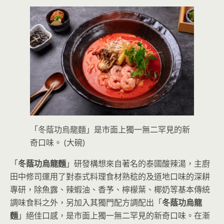
「冬蔭功烏龍麵」是市面上獨一無二罕見的新
奇口味。 (大碗)
「
冬蔭功烏龍麵
」研發構想來自著名的泰國酸辣湯，主廚
田中修司運用了對泰式料理食材熟稔的及道地口味的深耕
專研，除魚露、辣蝦油、香芧、檸檬葉、椰奶等基本傳統
調味食料之外，另加入其獨門配方調配出「
冬蔭功烏龍
麵
」絕佳口感，是市面上獨一無二罕見的新奇口味。在漸