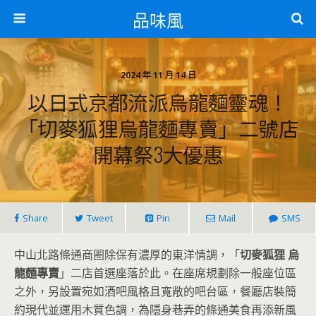
品味風
2024 年 11 月 14 日
以日式京都流派烏龍麵靈魂！
「切麥狐狸烏龍麵專賣」二號店
開幕祭3大優惠
Share
Tweet
Pin
Mail
SMS
中山北路條通商圈除保有濃厚的東洋情調，「
切麥狐狸 烏
龍麵專賣
」二店首選座落於此。在座席規劃除一般座位區
之外，另設置宛如酒吧風格且寬敞的吧台區，餐廳店裝簡
約現代並運用木質色調，為隱身巷弄的條通美食再添新風