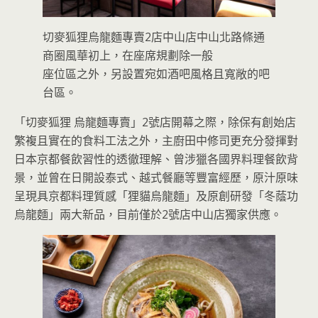
切麥狐狸烏龍麵專賣2店中山店中山北路條通
商圈風華初上，在座席規劃除一般
座位區之外，另設置宛如酒吧風格且寬敞的吧
台區。
「切麥狐狸 烏龍麵專賣」2號店開幕之際，除保有創始店
繁複且實在的食料工法之外，主廚田中修司更充分發揮對
日本京都餐飲習性的透徹理解、曾涉獵各國界料理餐飲背
景，並曾在日開設泰式、越式餐廳等豐富經歷，原汁原味
呈現具京都料理質感「狸貓烏龍麵」及原創研發「冬蔭功
烏龍麵」兩大新品，目前僅於2號店中山店獨家供應。