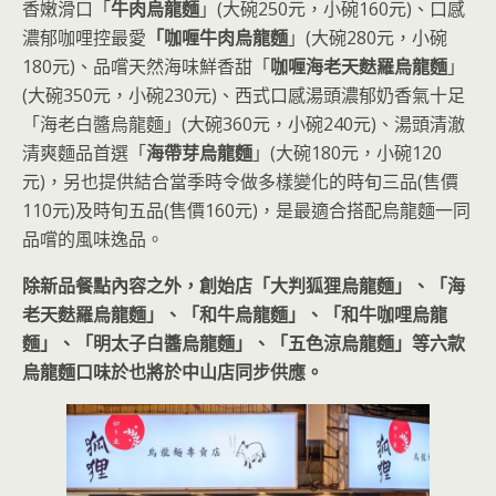
香嫩滑口「
牛肉烏龍麵
」(大碗250元，小碗160元)、口感
濃郁咖哩控最愛
「咖喱牛肉烏龍麵
」(大碗280元，小碗
180元)、品嚐天然海味鮮香甜「
咖喱海老天麩羅烏龍麵
」
(大碗350元，小碗230元)、西式口感湯頭濃郁奶香氣十足
「海老白醬烏龍麵」(大碗360元，小碗240元)、湯頭清澈
清爽麵品首選「
海帶芽烏龍麵
」(大碗180元，小碗120
元)，另也提供結合當季時令做多樣變化的時旬三品(售價
110元)及時旬五品(售價160元)，是最適合搭配烏龍麵一同
品嚐的風味逸品。
除新品餐點內容之外，創始店「大判狐狸烏龍麵」、「海
老天麩羅烏龍麵」、「和牛烏龍麵」、「和牛咖哩烏龍
麵」、「明太子白醬烏龍麵」、「五色涼烏龍麵」等六款
烏龍麵口味於也將於中山店同步供應。