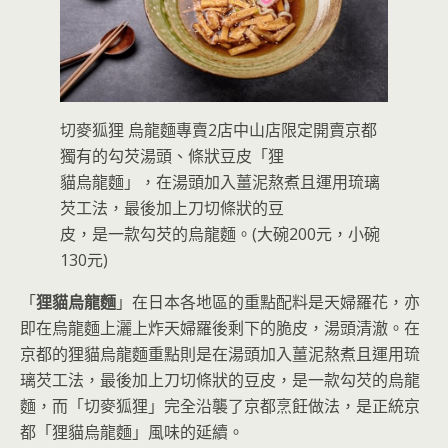
切麥狐狸 烏龍麵專賣2店中山店限定開賣京都
獨有的勾芡湯頭、條狀豆皮「狸
貓烏龍麵」，在湯頭加入薑泥熬煮且運用琉璃
芡工法，最後加上刀切條狀的豆
皮，是一款勾芡的烏龍麵。(大碗200元，小碗
130元)
「
狸貓烏龍麵
」在日本各地區的重點配料是天婦羅花，亦
即在烏龍麵上灑上炸天婦羅後剩下的脆皮，湯頭清澈。在
京都的狸貓烏龍麵重點則是在湯頭加入薑泥熬煮且運用琉
璃芡工法，最後加上刀切條狀的豆皮，是一款勾芡的烏龍
麵，而「切麥狐狸」完全沿襲了京都烹飪做法，是正統京
都「狸貓烏龍麵」風味的延續。