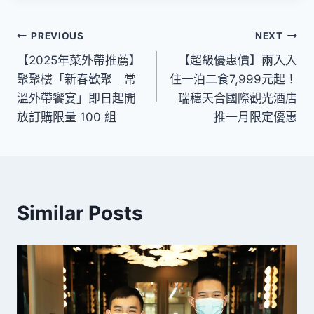
文
PREVIOUS
NEXT
【2025年菜外帶推薦】
【超級優惠價】兩入入
章
聚聚樓「新春歡聚｜常
住一泊二食7,999元起！
導
溫外帶饗宴」即日起開
瑞穗天合國際觀光酒店
放訂購限量 100 組
推一月限定優惠
覽
Similar Posts