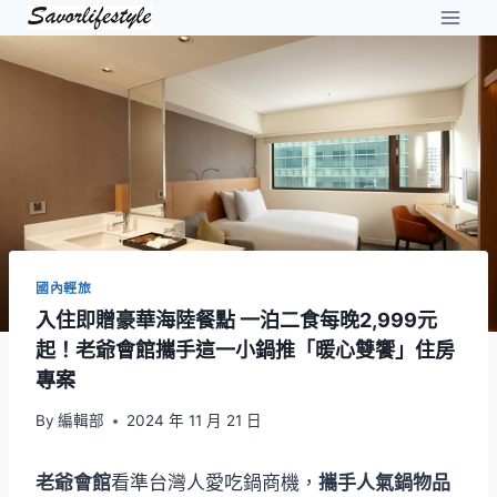
Skip
to
content
國內輕旅
入住即贈豪華海陸餐點 一泊二食每晚2,999元
起！老爺會館攜手這一小鍋推「暖心雙饗」住房
專案
By
編輯部
2024 年 11 月 21 日
老爺會館
看準台灣人愛吃鍋商機，
攜手人氣鍋物品