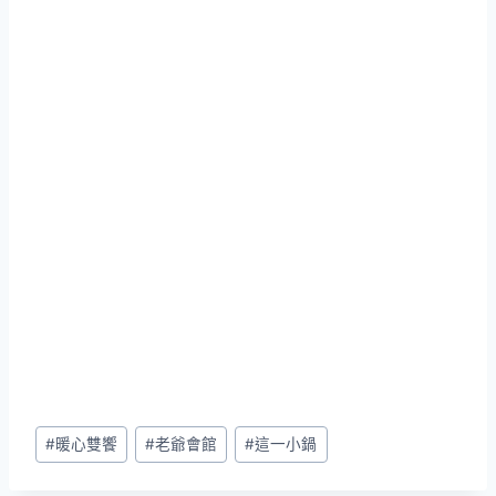
Post
#
暖心雙饗
#
老爺會館
#
這一小鍋
Tags: