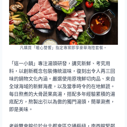
凡購買「暖心雙饗」指定專案即享豪華海陸套餐。
「這一小鍋」專注湯頭研發，講究新鮮、考究用
料，以創新概念包裝傳統滋味，復刻出令人再三回
味的鍋物文化內涵。嚴選使用原塊鮮切肉品、來自
全球海域的新鮮海產，以及當季時令的在地鮮蔬。
每日熬煮的大骨蔬果高湯，搭配多年經驗累積的湯
底配方，熬製出引以為傲的獨門湯頭，簡單涮煮，
即是美味。
老爺雙會館位於台北都會區交通樞紐，南西館緊鄰