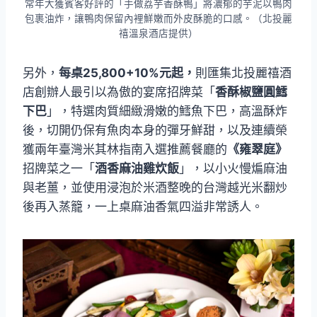
常年大獲賓客好評的「手做荔芋香酥鴨」將濃郁的芋泥以鴨肉
包裹油炸，讓鴨肉保留內裡鮮嫩而外皮酥脆的口感。（北投麗
禧溫泉酒店提供）
另外，
每桌25,800+10%元起，
則匯集北投麗禧酒
店創辦人最引以為傲的宴席招牌菜「
香酥椒鹽圓鱈
下巴
」，特選肉質細緻滑嫩的鱈魚下巴，高溫酥炸
後，切開仍保有魚肉本身的彈牙鮮甜，以及連續榮
獲兩年臺灣米其林指南入選推薦餐廳的
《雍翠庭》
招牌菜之一「
酒香麻油雞炊飯
」，以小火慢煸麻油
與老薑，並使用浸泡於米酒整晚的台灣越光米翻炒
後再入蒸籠，一上桌麻油香氣四溢非常誘人。