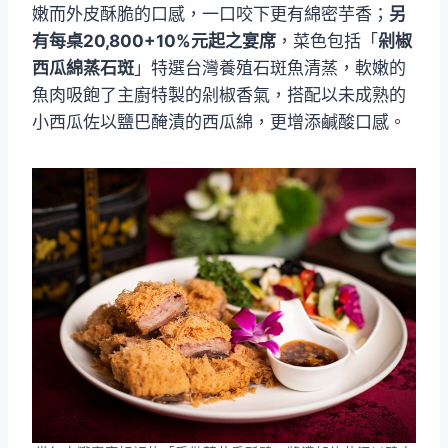
嫩而外皮酥脆的口感，一口咬下更有綿密芋香；
另
有每桌20,800+10%元起之宴席
，菜色包括「
剁椒
西瓜綿蒸石斑
」特選台灣養殖石斑魚清蒸，軟嫩的
魚肉吸飽了主廚特製的剁椒香氣，搭配以未成熟的
小西瓜佐以鹽巴醃漬的西瓜綿，更增添鹹酸口感。