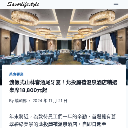
Skip
to
content
美食饗宴
渡假式山林春酒尾牙宴！北投麗禧溫泉酒店精選
桌席18,800元起
By
編輯部
2024 年 11 月 21 日
年末將近，為款待員工們一年的辛勤，首選擁有蒼
翠碧綠美景的
北投麗禧溫泉酒店
，
自即日起至