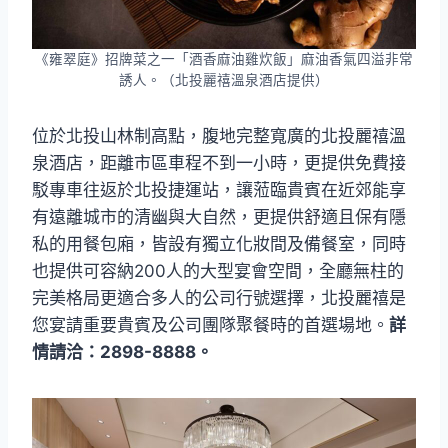
《雍翠庭》招牌菜之一「酒香麻油雞炊飯」麻油香氣四溢非常
誘人。（北投麗禧溫泉酒店提供）
位於北投山林制高點，腹地完整寬廣的北投麗禧溫
泉酒店，距離市區車程不到一小時，更提供免費接
駁專車往返於北投捷運站，讓蒞臨貴賓在近郊能享
有遠離城市的清幽與大自然，更提供舒適且保有隱
私的用餐包廂，皆設有獨立化妝間及備餐室，同時
也提供可容納200人的大型宴會空間，全廳無柱的
完美格局更適合多人的公司行號選擇，北投麗禧是
您宴請重要貴賓及公司團隊聚餐時的首選場地。
詳
情請洽：2898-8888。