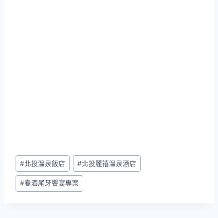
Post
#
北投溫泉飯店
#
北投麗禧溫泉酒店
Tags:
#
春酒尾牙饗宴專案