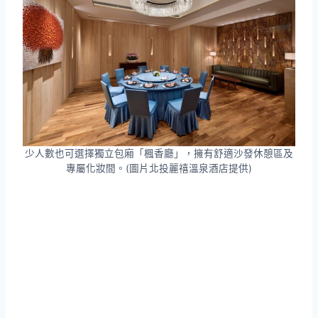
少人數也可選擇獨立包廂「楓香廳」，擁有舒適沙發休憩區及
專屬化妝間。(圖片北投麗禧溫泉酒店提供)