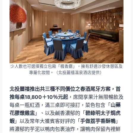
少人數也可選擇獨立包廂「楓香廳」，擁有舒適沙發休憩區及
專屬化妝間。（北投麗禧溫泉酒店提供）
北投麗禧推出共三種不同價位之春酒尾牙方案，首
推每桌18,800＋10％元起
，席間享果汁無限暢飲及
每桌一瓶紅酒，滿三桌即可接訂，菜色包含「
山藥
花膠燉雞盅
」、以及鹹香濃郁的「
碧綠明太子焗虎
蝦
」以及常年大獲賓客好評的「
手做荔芋香酥鴨
」
將濃郁的芋泥以鴨肉包裹油炸，讓鴨肉保留內裡鮮