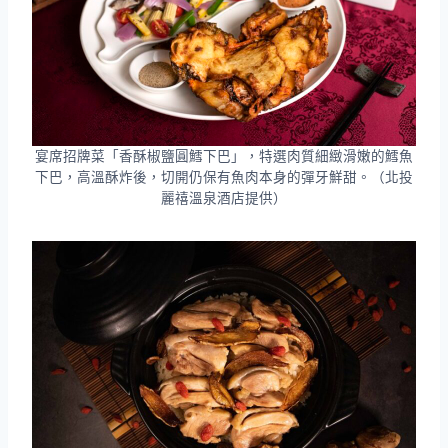
宴席招牌菜「香酥椒鹽圓鱈下巴」，特選肉質細緻滑嫩的鱈魚
下巴，高溫酥炸後，切開仍保有魚肉本身的彈牙鮮甜。（北投
麗禧溫泉酒店提供）