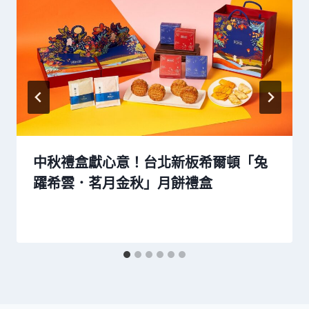
中秋禮盒獻心意！台北新板希爾頓「兔
躍希雲．茗月金秋」月餅禮盒