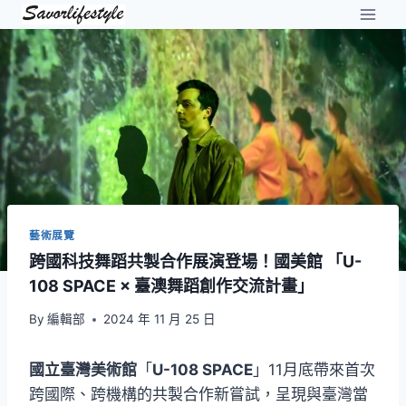
Skip
to
content
藝術展覽
跨國科技舞蹈共製合作展演登場！國美館 「U-
108 SPACE × 臺澳舞蹈創作交流計畫」
By
編輯部
2024 年 11 月 25 日
國立臺灣美術館
「
U-108 SPACE
」11月底帶來首次
跨國際、跨機構的共製合作新嘗試，呈現與臺灣當