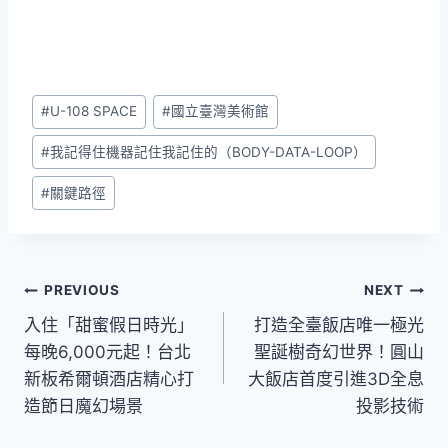
Post
#
U-108 SPACE
#
國立臺灣美術館
Tags:
#
我記得住機器記住我記住的（BODY-DATA-LOOP）
#
關鍵路徑
文
PREVIOUS
NEXT
入住「甜蜜假日時光」
打造全臺飯店唯一極光
章
每晚6,000元起！台北
聖誕樹奇幻世界！圓山
導
新板希爾頓酒店精心打
大飯店首度引進3D全息
造節日魔幻場景
投影技術
覽