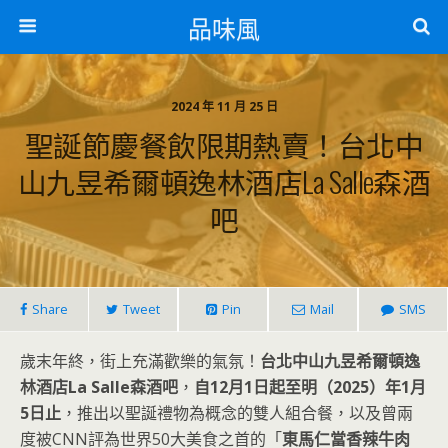
品味風
2024 年 11 月 25 日
聖誕節慶餐飲限期熱賣！台北中
山九昱希爾頓逸林酒店La Salle森酒
吧
Share
Tweet
Pin
Mail
SMS
歲末年終，街上充滿歡樂的氣氛！
台北中山九昱希爾頓逸
林酒店La Salle森酒吧
，
自12月1日起至明（2025）年1月
5日止
，推出以聖誕禮物為概念的雙人組合餐，以及曾兩
度被CNN評為世界50大美食之首的「
東馬仁當香辣牛肉