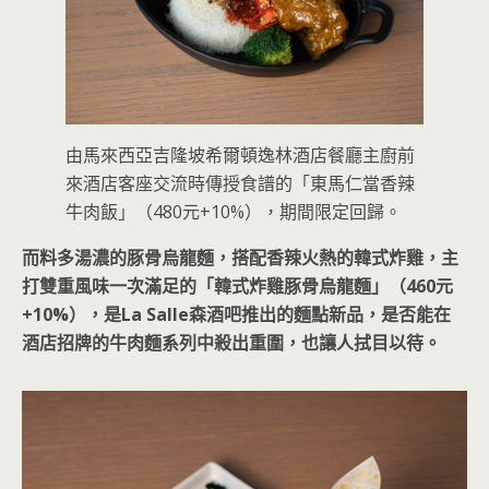
由馬來西亞吉隆坡希爾頓逸林酒店餐廳主廚前
來酒店客座交流時傳授食譜的「東馬仁當香辣
牛肉飯」（480元+10%），期間限定回歸。
而料多湯濃的豚骨烏龍麵，搭配香辣火熱的韓式炸雞，主
打雙重風味一次滿足的「韓式炸雞豚骨烏龍麵」（460元
+10%），是La Salle森酒吧推出的麵點新品，是否能在
酒店招牌的牛肉麵系列中殺出重圍，也讓人拭目以待。