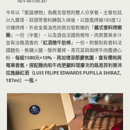
成年請勿飲酒）
今年以「聖誕禮物」為概念發想的雙人分享餐，主餐包括
以九層塔、蒜頭等香料醃製入味後，以旋風烤箱180度12
分鐘烘烤，外皮金黃油亮肉質白皙軟嫩的「
義式香料烤嫩
雞
」一份（半隻），以及源自法國勃根地，肉質豐美多汁
並有淡雅酒香的「
紅酒燉牛肋條
」一份。附餐則有香料法
國麵包、焦糖火腿、酥炸薯條、青花菜與焗烤牛肉醬通心
粉，
每組1580元+10%
，
再加增添節慶氛圍，富有櫻桃與
莓果香氣，搭配雞肉和牛肉更顯料理層次的路易菲利普沛
拉施赫紅酒（LUIS FELIPE EDWARDS PUPILLA SHIRAZ,
187ml）一瓶。