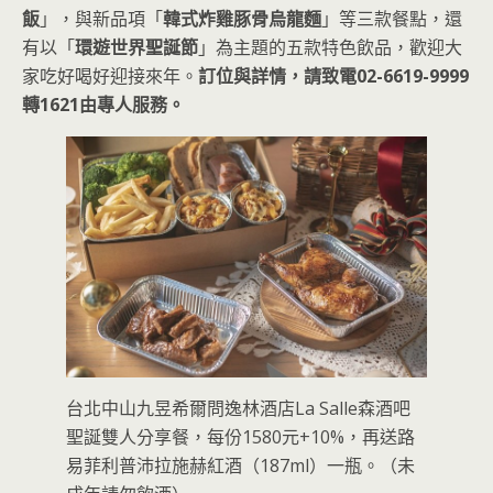
飯
」，與新品項「
韓式炸雞豚骨烏龍麵
」等三款餐點，還
有以「
環遊世界聖誕節
」為主題的五款特色飲品，歡迎大
家吃好喝好迎接來年。
訂位與詳情，請致電02-6619-9999
轉1621由專人服務。
台北中山九昱希爾問逸林酒店La Salle森酒吧
聖誕雙人分享餐，每份1580元+10%，再送路
易菲利普沛拉施赫紅酒（187ml）一瓶。（未