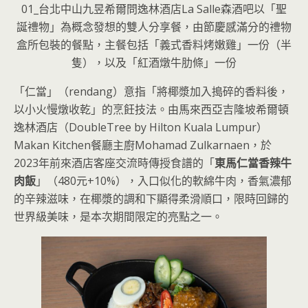
01_台北中山九昱希爾問逸林酒店La Salle森酒吧以「聖
誕禮物」為概念發想的雙人分享餐，由節慶感滿分的禮物
盒所包裝的餐點，主餐包括「義式香料烤嫩雞」一份（半
隻），以及「紅酒燉牛肋條」一份
「仁當」（rendang）意指「將椰漿加入搗碎的香料後，
以小火慢燉收乾」的烹飪技法。由馬來西亞吉隆坡希爾頓
逸林酒店（DoubleTree by Hilton Kuala Lumpur）
Makan Kitchen餐廳主廚Mohamad Zulkarnaen，於
2023年前來酒店客座交流時傳授食譜的「
東馬仁當香辣牛
肉飯
」（480元+10%），入口似化的軟綿牛肉，香氣濃郁
的辛辣滋味，在椰漿的調和下顯得柔滑順口，限時回歸的
世界級美味，是本次期間限定的亮點之一。