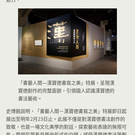
「書藝人間—漢寶德書寫之美」特展，呈現漢
寶德創作的完整面貌，引領國人認識漢寶德的
書法藝術。
史博館說明，「書藝人間－漢寶德書寫之美」特展即日起
展出至明年2月23日止。此展不僅是對漢寶德書法創作的
致敬，也是一場文化美學的對話，探索藝術表達的無限可
能，帶領民眾看見藝術形式的交錯，感受漢寶德書法筆劃