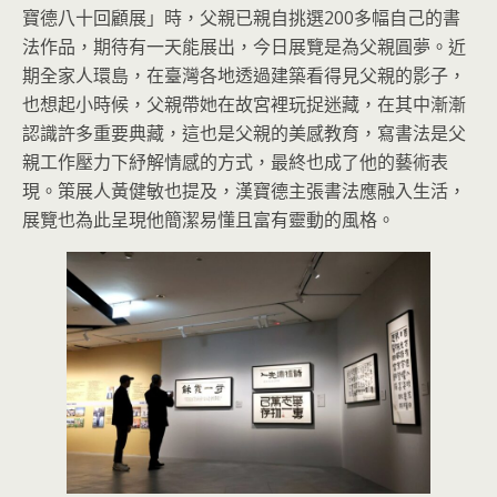
寶德八十回顧展」時，父親已親自挑選200多幅自己的書
法作品，期待有一天能展出，今日展覽是為父親圓夢。近
期全家人環島，在臺灣各地透過建築看得見父親的影子，
也想起小時候，父親帶她在故宮裡玩捉迷藏，在其中漸漸
認識許多重要典藏，這也是父親的美感教育，寫書法是父
親工作壓力下紓解情感的方式，最終也成了他的藝術表
現。策展人黃健敏也提及，漢寶德主張書法應融入生活，
展覽也為此呈現他簡潔易懂且富有靈動的風格。