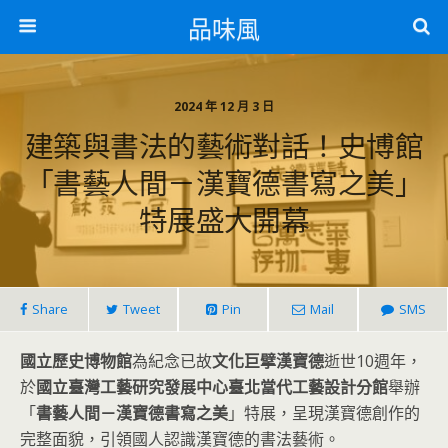
品味風
2024 年 12 月 3 日
建築與書法的藝術對話！史博館
「書藝人間－漢寶德書寫之美」
特展盛大開幕
Share
Tweet
Pin
Mail
SMS
國立歷史博物館
為紀念已故
文化巨擘漢寶德
逝世10週年，
於
國立臺灣工藝研究發展中心臺北當代工藝設計分館
舉辦
「
書藝人間－漢寶德書寫之美
」特展，呈現漢寶德創作的
完整面貌，引領國人認識漢寶德的書法藝術。