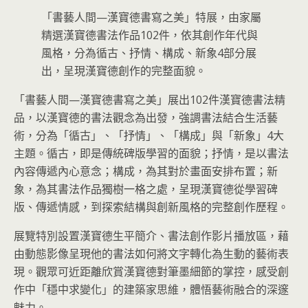
「書藝人間—漢寶德書寫之美」特展，由家屬
精選漢寶德書法作品102件，依其創作年代與
風格，分為循古、抒情、構成、新象4部分展
出，呈現漢寶德創作的完整面貌。
「書藝人間—漢寶德書寫之美」展出102件漢寶德書法精
品，以漢寶德的書法觀念為出發，強調書法結合生活藝
術，分為「循古」、「抒情」、「構成」與「新象」4大
主題。循古，即是傳統碑版學習的面貌；抒情，是以書法
內容傳遞內心意念；構成，為其對於畫面安排布置；新
象，為其書法作品獨樹一格之處，呈現漢寶德從學習碑
版、傳遞情感，到探索結構與創新風格的完整創作歷程。
展覽特別設置漢寶德生平簡介、書法創作影片播放區，藉
由動態影像呈現他的書法如何將文字轉化為生動的藝術表
現。觀眾可近距離欣賞漢寶德對筆墨細節的掌控，感受創
作中「穩中求變化」的建築家思維，體悟藝術融合的深邃
魅力。