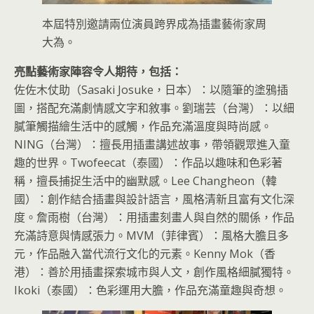
本屆特別邀請兩位演員跨界成為插畫藝術家周
大為。
亮點藝術家陣容令人期待，包括：
佐佐木仗助（Sasaki Josuke，日本）：以隨筆的塗鴉插
圖，搭配充滿劇情感文字和敘事。劉瑞芸（台灣）：以細
膩筆觸描繪生活中的感觸，作品充滿溫度與時尚感。
NING（台灣）：擅長用插畫講述故事，帶領觀眾進入童
趣的世界。Twofeecat（泰國）：作品以趣味和色彩著
稱，擅長捕捉生活中的幽默感。Lee Changheon（韓
國）：創作結合插畫與設計語言，風格清新且富有文化深
度。詹雨樹（台灣）：用插畫刻畫人與自然的關係，作品
充滿詩意與情感張力。MVM（菲律賓）：風格大膽且多
元，作品融入當代流行文化的元素。Kenny Mok（香
港）：善於用插畫探索城市與人文，創作風格細膩獨特。
Ikoki（泰國）：色彩運用大膽，作品充滿童趣與奇想。