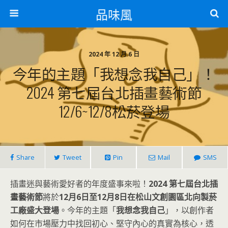
品味風
2024 年 12 月 6 日
今年的主題「我想念我自己」！
2024 第七屆台北插畫藝術節
12/6~12/8松菸登場
Share
Tweet
Pin
Mail
SMS
插畫迷與藝術愛好者的年度盛事來啦！
2024 第七屆台北插
畫藝術節
將於
12月6日至12月8日在松山文創園區北向製菸
工廠盛大登場
。今年的主題「
我想念我自己
」，以創作者
如何在市場壓力中找回初心、堅守內心的真實為核心，透