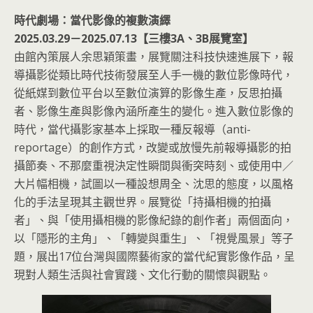
時代劇場：當代影像的複數演繹
2025.03.29－2025.07.13【三樓3A、3B展覽室】
由館內策展人余思穎策畫，展覽關注科技快速進展下，報
導攝影從類比時代技術發展至人手一機的數位影像時代，
從紙媒到數位平台以至數位演算的影像生產，反思拍攝
者、影像生產與影像內涵所產生的變化。進入數位影像的
時代，當代攝影家基本上採取一種反報導（anti-
reportage）的創作方式，改變或放慢先前報導攝影的拍
攝節奏、不那麼重視決定性瞬間與衝突時刻、或使用中／
大片幅相機，試圖以一種設想周全、沈思的態度，以風格
化的手法呈現其主觀世界。展覽從「持攝相機的拍攝
者」、與「使用攝相機的影像紀錄的創作者」兩個面向，
以「隱形的主角」、「轉變與重生」、「視覺風景」等子
題，展出17位台灣與國際藝術家的當代紀實影像作品，呈
現對人類生活與社會實踐、文化行動的關懷與觀點。