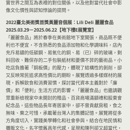
實世界之間互為表裡的對位關係，以及他對當代社會中影
像文化慣性與認知悖論的提問。
2022臺北美術獎首獎黃麗音個展：Lili Deli 麗麗食品
2025.03.29－2025.06.22【地下樓E展覽室】
「麗麗食品」將於春季在美術館地下室開張，商品既不便
利也不便宜，不含熟悉的食品添加物和化學調味料，店內
充斥易鏽的低碳鋼、易氧化的銅、易（已）碎的玻璃，剩
料回收、難保存的二手包裝紙材和要價不菲的藝術品。小
吃店負擔著「銅板價」的壓力，體現了結構性的剝削，卻
又反映常民追求高性價比的期盼。展覽透過多樣媒材的展
現，拆解飲食和消費習慣，探討當代資本主義對於「廉
價」和「便利」生活方式的影響。「麗麗食品」也邀請觀
眾重新檢視家中未開封的贈品、百貨商場滿額禮和股東會
紀念品，這些物品長年寄居家中，卻不曾貢獻房租，食之
無味、棄之可惜，承載著台灣人的集體記憶。展覽將從多
方角度切入，實踐美學轉化和社會參與。結合在地民情和
攤販文化，名字懷舊具年代感，呈現和陳列卻又超當代，