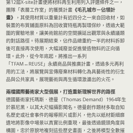
第12屆X-site計畫便將材料再生利用列入評選條件之一，
團隊「表層工作室」的獲獎計畫
《毛孔城市－佔領計
畫》
，其使用材質以重量計有近四分之一來自回收材，如
裝置的布質鋪面原料為回收寶特瓶再製環保紗，透過大範
圍的實驗地景，讓美術館前的空間擴延出觀眾與永續議題
的對話路徑。待展期結束，佔作品總重約一半的材料拆卸
後可直接再次使用，大幅減廢並促進營造物料的正向循
環。此外，從今年底起，將推出一系列
「TFAM↔REUSE」永續商品與推廣計畫，透過多元再利
用的工法，將展覽與宣傳廢棄材料轉化為具藝術性的衍生
品與公共家具，展現藝術與再生循環激盪出的火花。
兩檔國際藝術家大型個展，打造重新理解世界的路徑
德國藝術家托瑪斯．德曼（Thomas Demand）1964年生
於慕尼黑，以其大尺幅攝影聞名。德曼創作題材多取自知
名歷史或社會事件的報導照片或影片，他先以紙材鉅細靡
遺地將影像中場景以真實比例重現，最後透過鏡頭角度與
構圖，忠於原貌地複刻這些歷史畫面，之後將模型全數摧