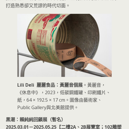
打造熟悉卻又荒謬的時代切面。
Lili Deli 麗麗食品：黃麗音個展
。黃麗音，
《休息中》，2023，低碳鋼鐵罐、印刷鐵片、
紙，64 × 192.5 × 17 cm。圖像由藝術家、
Public Gallery與北美館提供。
黑潮：賴純純回顧展（暫名）
2025.03.01－2025.05.25【二樓2A、2B展覽室；102雕塑