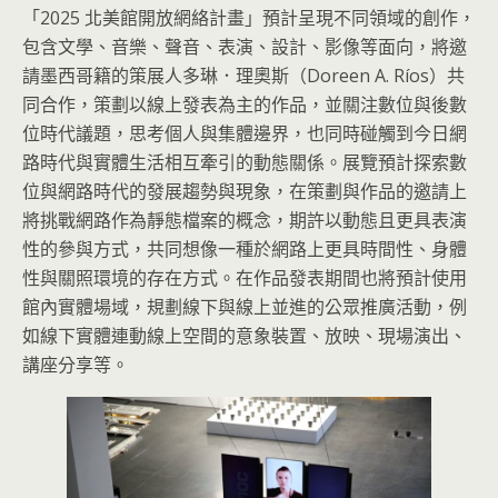
「2025 北美館開放網絡計畫」預計呈現不同領域的創作，
包含文學、音樂、聲音、表演、設計、影像等面向，將邀
請墨西哥籍的策展人多琳．理奧斯（Doreen A. Ríos）共
同合作，策劃以線上發表為主的作品，並關注數位與後數
位時代議題，思考個人與集體邊界，也同時碰觸到今日網
路時代與實體生活相互牽引的動態關係。展覽預計探索數
位與網路時代的發展趨勢與現象，在策劃與作品的邀請上
將挑戰網路作為靜態檔案的概念，期許以動態且更具表演
性的參與方式，共同想像一種於網路上更具時間性、身體
性與關照環境的存在方式。在作品發表期間也將預計使用
館內實體場域，規劃線下與線上並進的公眾推廣活動，例
如線下實體連動線上空間的意象裝置、放映、現場演出、
講座分享等。