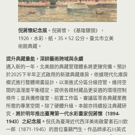
倪蔣懷紀念展
。倪蔣懷，《基隆驛頭》，
1926，水彩、紙，35 × 52 公分。臺北市立美
術館典藏。
提升典藏量能，深耕藝術跨域與永續
邁入新的一年，北美館的典藏管理體系將更臻完備。預計
於2025下半年正式啟用的新建典藏庫房，依據現代化庫房
模式進行整體規畫設計，以漸進式分區分級控管，維持空
間的溫溼度平衡穩定，提供各媒材藏品更妥適的環境控制
條件；並具備修復室、前置工作區、審議區等各典藏業務
所需的專業空間。除了硬體升級，本館亦持續投注典藏研
究，
將於明年推出臺灣第一代水彩畫家倪蔣懷（1894-
1943）之紀念展。
倪氏為臺灣近代西洋美術啟蒙者石川欽
一郎（1871-1945）的首位臺籍門生，作品師承石川英式