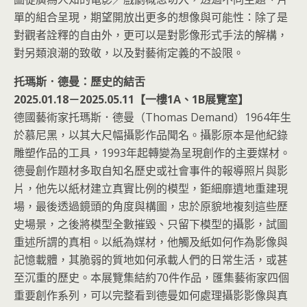
單的組合呈現，期望開放出更多的想像與可能性：除了是
對觀者詮釋的自由外，更可以是對影像形式手法的解構，
對另類浪潮的致敬，以及對藝術定義的不設限。
托瑪斯．德曼：歷史的結舌
2025.01.18－2025.05.11【一樓1A、1B展覽室】
德國藝術家托瑪斯．德曼（Thomas Demand）1964年生
於慕尼黑，以其大尺幅攝影作品聞名。攝影原本是他紀錄
雕塑作品的工具，1993年起轉變為呈現創作的主要媒材。
德曼創作題材多取自知名歷史或社會事件的報導照片與影
片，他先以紙材建立真實比例的模型，鉅細靡遺地重建現
場，最後透過鏡頭的角度與構圖，忠於原貌地複刻這些歷
史場景，之後將模型全數摧毀、只留下模型的攝影，試圖
重述所謂的真相。以紙為媒材，他觸及紙如何作為影像與
記憶載體，其脆弱的質地如何承載人們的日常生活，或甚
至沉重的歷史。本展覽集結約70件作品，匯集藝術家四個
重要創作系列，可以完整看到德曼如何處理攝影影像與真