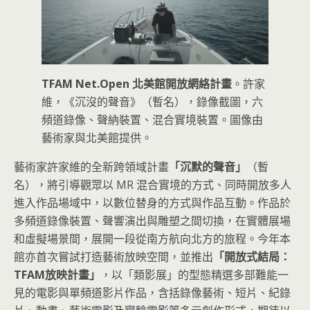
TFAM Net.Open 北美館開放網絡計畫
。許家
維，《沉沒的聲音》（暫名），錄像截圖，六
頻道錄像、聲納裝置、混合實境裝置。圖像由
藝術家與北美館提供。
藝術家許家維的全新跨領域計畫
「沉默的聲音」
（暫
名），將引導觀眾以 MR 混合實境的方式、同時開放多人
進入作品場域中，以數位替身的方式與作品互動。作品於
多頻道錄像裝置、聲響演出與雕塑之間切換，在實體展場
和虛擬場景間，展開一段從南方航向北方的旅程。今年本
館亦首次嘗試打造藝術放映空間，並推出
「開放式結局：
TFAM放映計畫」
，以「類影展」的型態精選多部難能一
見的電影與單頻道影片作品，含括錄像藝術、短片、紀錄