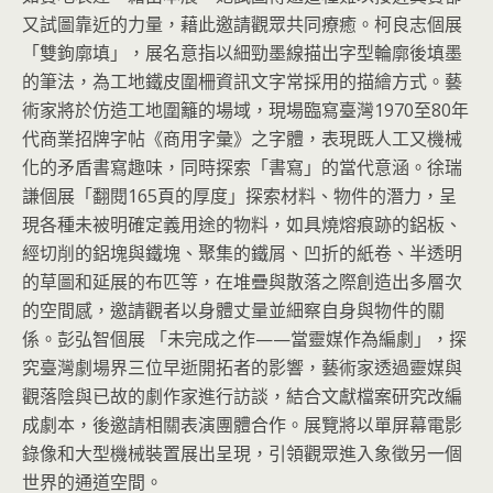
又試圖靠近的力量，藉此邀請觀眾共同療癒。柯良志個展
「雙鉤廓填」，展名意指以細勁墨線描出字型輪廓後填墨
的筆法，為工地鐵皮圍柵資訊文字常採用的描繪方式。藝
術家將於仿造工地圍籬的場域，現場臨寫臺灣1970至80年
代商業招牌字帖《商用字彙》之字體，表現既人工又機械
化的矛盾書寫趣味，同時探索「書寫」的當代意涵。徐瑞
謙個展「翻閱165頁的厚度」探索材料、物件的潛力，呈
現各種未被明確定義用途的物料，如具燒熔痕跡的鋁板、
經切削的鋁塊與鐵塊、聚集的鐵屑、凹折的紙卷、半透明
的草圖和延展的布匹等，在堆疊與散落之際創造出多層次
的空間感，邀請觀者以身體丈量並細察自身與物件的關
係。彭弘智個展 「未完成之作——當靈媒作為編劇」，探
究臺灣劇場界三位早逝開拓者的影響，藝術家透過靈媒與
觀落陰與已故的劇作家進行訪談，結合文獻檔案研究改編
成劇本，後邀請相關表演團體合作。展覽將以單屏幕電影
錄像和大型機械裝置展出呈現，引領觀眾進入象徵另一個
世界的通道空間。