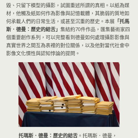
毀、只留下模型的攝影，試圖重述所謂的真相。以紙為媒
材，他觸及紙如何作為影像與記憶載體，其脆弱的質地如
何承載人們的日常生活，或甚至沉重的歷史。本展
「托馬
斯．德曼：歷史的結舌」
集結約70件作品，匯集藝術家四
個重要創作系列，可以完整看到德曼如何處理攝影影像與
真實世界之間互為表裡的對位關係，以及他對當代社會中
影像文化慣性與認知悖論的提問。
托瑪斯．德曼：歷史的結舌
。托瑪斯．德曼，