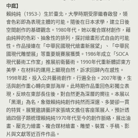
中庭】
賴純純（1953-）生於臺北，大學時期受廖繼春啟發，領
會色彩即為表現主體的可能。隨後在日本求學，建立日後
空間創作的基礎觀念。1980年代，她以複合媒材創作，藉
由純粹的色彩、抽象性的排列，探討繪畫形式自由的可能
性。作品接連在「中華民國現代繪畫新展望」、「中華民
國現代雕塑展」等重要競賽展獲獎。1986年成立「SOCA
現代藝術工作室」推展前衛藝術。1990年代重新體認東方
美學，在材料的運用上顯現自然，訴求回歸內在感性。
1998年起，投入公共藝術創作，行遍全台。2007年後，生
活與創作重心轉向東部海岸。此時期作品重回色彩獨立表
現，反映在東部長住後，對自然更為深層的嚮往。本展以
「黑潮」為名，象徵賴純純創作純然而深邃、多變卻一貫
的特質。展覽邀請藝評家張晴文擔任客座策展人，預計透
過四個子題梳理賴純純1970年代至今的創作脈絡，展出油
畫、壓克力繪畫、複合媒材繪畫、雕塑、裝置、手稿、影
片與文獻等近百件作品。