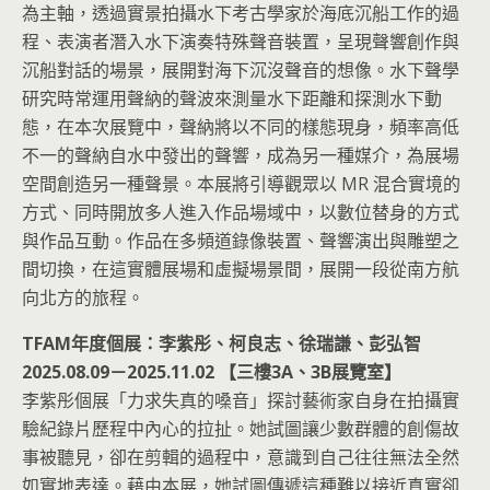
為主軸，透過實景拍攝水下考古學家於海底沉船工作的過
程、表演者潛入水下演奏特殊聲音裝置，呈現聲響創作與
沉船對話的場景，展開對海下沉沒聲音的想像。水下聲學
研究時常運用聲納的聲波來測量水下距離和探測水下動
態，在本次展覽中，聲納將以不同的樣態現身，頻率高低
不一的聲納自水中發出的聲響，成為另一種媒介，為展場
空間創造另一種聲景。本展將引導觀眾以 MR 混合實境的
方式、同時開放多人進入作品場域中，以數位替身的方式
與作品互動。作品在多頻道錄像裝置、聲響演出與雕塑之
間切換，在這實體展場和虛擬場景間，展開一段從南方航
向北方的旅程。
TFAM年度個展：李紫彤、柯良志、徐瑞謙、彭弘智
2025.08.09－2025.11.02 【三樓3A、3B展覽室】
李紫彤個展「力求失真的嗓音」探討藝術家自身在拍攝實
驗紀錄片歷程中內心的拉扯。她試圖讓少數群體的創傷故
事被聽見，卻在剪輯的過程中，意識到自己往往無法全然
如實地表達。藉由本展，她試圖傳遞這種難以接近真實卻