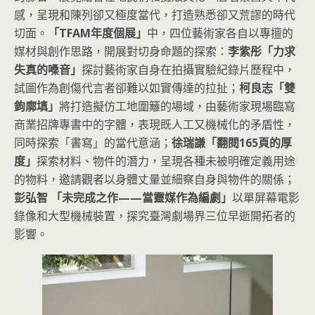
感，呈現和陳列卻又極度當代，打造熟悉卻又荒謬的時代
切面。
「TFAM年度個展」
中，四位藝術家各自以專擅的
媒材與創作思路，開展對切身命題的探索：
李紫彤「力求
失真的嗓音」
探討藝術家自身在拍攝實驗紀錄片歷程中，
試圖作為創傷代言者卻難以如實傳達的拉扯；
柯良志「雙
鉤廓填」
將打造擬仿工地圍籬的場域，由藝術家現場臨寫
商業招牌專書中的字體，表現既人工又機械化的矛盾性，
同時探索「書寫」的當代意涵；
徐瑞謙「翻閱165頁的厚
度」
探索材料、物件的潛力，呈現各種未被明確定義用途
的物料，邀請觀者以身體丈量並細察自身與物件的關係；
彭弘智 「未完成之作——當靈媒作為編劇」
以單屏幕電影
錄像和大型機械裝置，探究臺灣劇場界三位早逝開拓者的
影響。