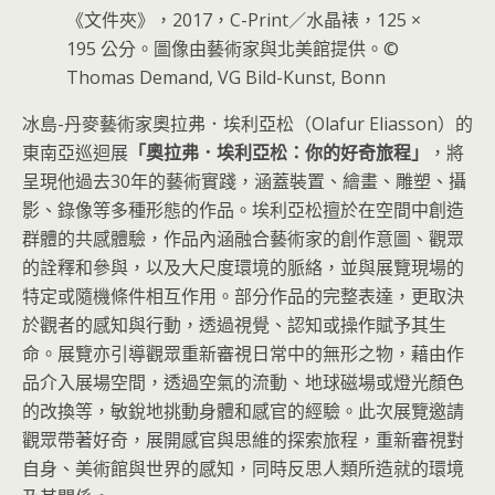
《文件夾》，2017，C-Print／水晶裱，125 ×
195 公分。圖像由藝術家與北美館提供。©
Thomas Demand, VG Bild-Kunst, Bonn
冰島-丹麥藝術家奧拉弗．埃利亞松（Olafur Eliasson）的
東南亞巡迴展
「奧拉弗．埃利亞松：你的好奇旅程」
，將
呈現他過去30年的藝術實踐，涵蓋裝置、繪畫、雕塑、攝
影、錄像等多種形態的作品。埃利亞松擅於在空間中創造
群體的共感體驗，作品內涵融合藝術家的創作意圖、觀眾
的詮釋和參與，以及大尺度環境的脈絡，並與展覽現場的
特定或隨機條件相互作用。部分作品的完整表達，更取決
於觀者的感知與行動，透過視覺、認知或操作賦予其生
命。展覽亦引導觀眾重新審視日常中的無形之物，藉由作
品介入展場空間，透過空氣的流動、地球磁場或燈光顏色
的改換等，敏銳地挑動身體和感官的經驗。此次展覽邀請
觀眾帶著好奇，展開感官與思維的探索旅程，重新審視對
自身、美術館與世界的感知，同時反思人類所造就的環境