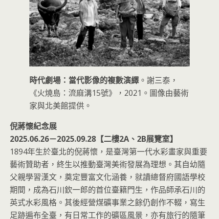
時代劇場：當代影像的複數演繹
。謝三泰，
《火燒島：流麻溝15號》，2021。圖像由藝術
家與北美館提供。
倪蔣懷紀念展
2025.06.26－2025.09.28【二樓2A、2B展覽室】
1894年生於臺北的倪蔣懷，是臺灣第一代水彩畫家與重要
藝術贊助者，終生以推動臺灣美術發展為理想。其自幼隨
父親學習漢文，奠定豐富文化涵養，就讀總督府國語學校
期間，成為石川欽一郎的首位臺籍門生，作品師承石川的
英式水彩風格。其後經營煤礦事業之餘仍創作不輟，寫生
足跡遍布全臺，有日常工作的礦區風景，亦有旅行的隨筆