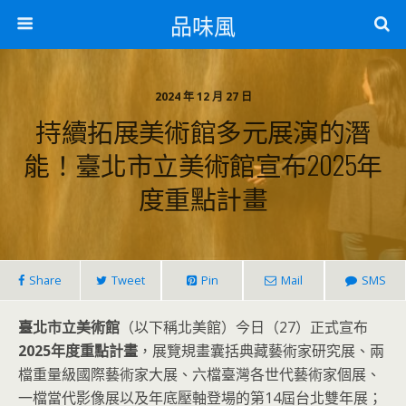
品味風
2024 年 12 月 27 日
持續拓展美術館多元展演的潛
能！臺北市立美術館宣布2025年
度重點計畫
Share
Tweet
Pin
Mail
SMS
臺北市立美術館
（以下稱北美館）今日（27）正式宣布
2025年度重點計畫
，展覽規畫囊括典藏藝術家研究展、兩
檔重量級國際藝術家大展、六檔臺灣各世代藝術家個展、
一檔當代影像展以及年底壓軸登場的第14屆台北雙年展；