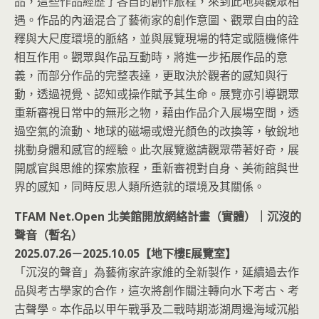
品，這些作品經歷了各自的創作旅程，來到此地與觀眾相
遇。作品的內涵混合了藝術家的創作意圖、觀眾自由的詮
釋與大尺度環境的脈絡，並與展覽現場的特定或隨機條件
相互作用。觀眾與作品互動時，將進一步拓展作品的意
義，而部分作品的完整表達，更取決於觀者的感知與行
動，透過視覺、認知或操作賦予其生命。展覽亦引導觀眾
重新審視日常中的無形之物，藉由作品介入展場空間，透
過空氣的流動、地球的磁場或燈光顏色的改換等，敏銳地
挑動身體和感官的經驗。此次展覽邀請觀眾帶著好奇，展
開感官與思維的探索旅程，重新審視對自身、美術館與世
界的感知，同時反思人類所造就的環境及其關係。
TFAM Net.Open 北美館開放網絡計畫（實體）｜沉沒的
聲音（暫名）
2025.07.26－2025.10.05【地下樓E展覽室】
「沉沒的聲音」為藝術家許家維的全新製作，延續過去作
品與考古學家的合作，這次將創作關注轉向水下考古、考
古聲學。本作品以甲午戰爭及二戰時期澎湖周邊海域沉船