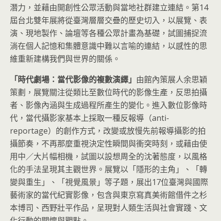
潛力，並藉由開創性公眾活動與當地社群建立連結。第14
屆台北雙年展將從臺灣層層交疊的歷史切入，以展覽、表
演、現地製作、論壇等各種公眾計畫為基礎，試圖捕捉流
淌在個人記憶和集體意識中難以言喻的連結，以感性的思
維重新建構我們與世界的關係。
「時代劇場：當代影像的複數演繹」
由館內策展人余思穎
策劃，展覽關注從類比至數位時代的影像生產，反思拍攝
者、影像內涵與生成過程所產生的變化。進入數位影像時
代，當代攝影家基本上採取一種反報導（anti-
reportage）的創作方式，改變或放慢先前報導攝影的拍
攝節奏，不再那麼重視決定性瞬間與衝突時刻，或藉由使
用中／大片幅相機，試圖以設想周全的沈著態度，以風格
化的手法呈現其主觀世界。展覽以「隱形的主角」、「轉
變與重生」、「視覺風景」等子題，展出17位臺灣與國際
藝術家的當代紀實影像，包含與東京寫真美術館借件之杉
本博司、西野壯平作品，呈現對人類生活與社會實踐、文
化行動的關懷與觀點。