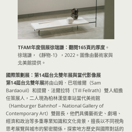
TFAM年度個展徐瑞謙：翻閱165頁的厚度
。
徐瑞謙，《靜物-1》，2022。圖像由藝術家與
北美館提供。
國際策劃展：第14屆台北雙年展與當代影像展
第14屆台北雙年展
將由山姆．巴塔維爾（Sam
Bardaouil）和提爾．法爾拉特（Till Fellrath）雙人組擔
任策展人，二人現為柏林漢堡車站當代美術館
（Hamburger Bahnhof – National Gallery of
Contemporary Art）雙館長，他們具備藝術史、劇場、
經濟和政治等多重專業知識和文化背景，擅長以不同視角
思考展覽與城市的緊密關係，探索地方歷史與國際對話的