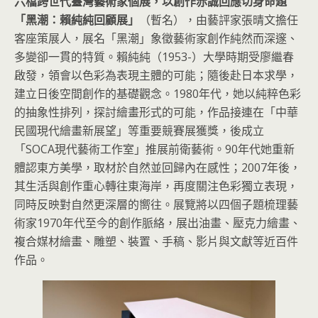
六檔跨世代臺灣藝術家個展，以創作赤誠回應切身命題
「黑潮：賴純純回顧展」
（暫名），由藝評家張晴文擔任
客座策展人，展名「黑潮」象徵藝術家創作純然而深邃、
多變卻一貫的特質。賴純純（1953-）大學時期受廖繼春
啟發，領會以色彩為表現主體的可能；隨後赴日本求學，
建立日後空間創作的基礎觀念。1980年代，她以純粹色彩
的抽象性排列，探討繪畫形式的可能，作品接連在「中華
民國現代繪畫新展望」等重要競賽展獲獎，後成立
「SOCA現代藝術工作室」推展前衛藝術。90年代她重新
體認東方美學，取材於自然並回歸內在感性；2007年後，
其生活與創作重心轉往東海岸，再度關注色彩獨立表現，
同時反映對自然更深層的嚮往。展覽將以四個子題梳理藝
術家1970年代至今的創作脈絡，展出油畫、壓克力繪畫、
複合媒材繪畫、雕塑、裝置、手稿、影片與文獻等近百件
作品。