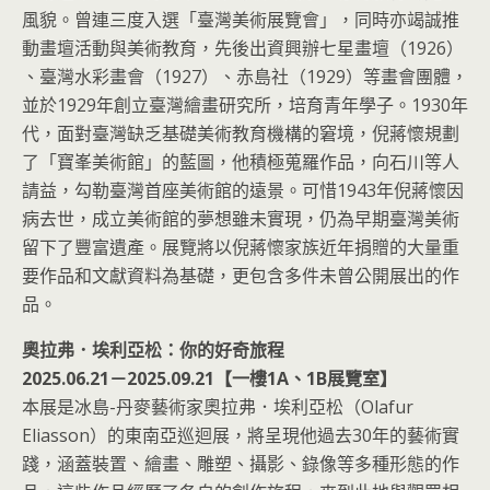
風貌。曾連三度入選「臺灣美術展覽會」，同時亦竭誠推
動畫壇活動與美術教育，先後出資興辦七星畫壇（1926）
、臺灣水彩畫會（1927）、赤島社（1929）等畫會團體，
並於1929年創立臺灣繪畫研究所，培育青年學子。1930年
代，面對臺灣缺乏基礎美術教育機構的窘境，倪蔣懷規劃
了「寶峯美術館」的藍圖，他積極蒐羅作品，向石川等人
請益，勾勒臺灣首座美術館的遠景。可惜1943年倪蔣懷因
病去世，成立美術館的夢想雖未實現，仍為早期臺灣美術
留下了豐富遺產。展覽將以倪蔣懷家族近年捐贈的大量重
要作品和文獻資料為基礎，更包含多件未曾公開展出的作
品。
奧拉弗．埃利亞松：你的好奇旅程
2025.06.21－2025.09.21【一樓1A、1B展覽室】
本展是冰島-丹麥藝術家奧拉弗．埃利亞松（Olafur
Eliasson）的東南亞巡迴展，將呈現他過去30年的藝術實
踐，涵蓋裝置、繪畫、雕塑、攝影、錄像等多種形態的作