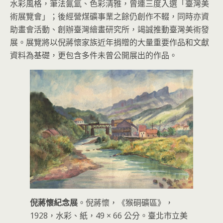
水彩風格，筆法氤氳、色彩清雅，曾連三度入選「臺灣美
術展覽會」；後經營煤礦事業之餘仍創作不輟，同時亦資
助畫會活動、創辦臺灣繪畫研究所，竭誠推動臺灣美術發
展。展覽將以倪蔣懷家族近年捐贈的大量重要作品和文獻
資料為基礎，更包含多件未曾公開展出的作品。
倪蔣懷紀念展
。倪蔣懷，《猴硐礦區》，
1928，水彩、紙，49 × 66 公分。臺北市立美