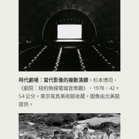
時代劇場：當代影像的複數演繹
。杉本博司，
《劇院：紐約無線電城音樂廳》，1978，42 ×
54 公分。東京寫真美術館收藏。圖像由北美館
提供。