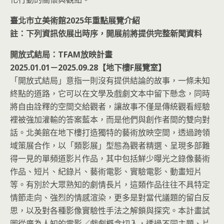
臺北市立美術館2025年重點展覽介紹
註：下列資訊依展出時序，開展前將提供完整新聞資料
開放式結局：TFAM放映計畫
2025.01.01－2025.09.28【地下樓F展覽室】
「開放式結局」意指一則沒有提供結論的故事，一條未知
終點的道路，它可以在文學及戲劇文本中留下懸念，同時
將自由詮釋的空間交給觀者，讓故事不僅是傳統觀看經驗
裡被強加灌輸的答案藍本，而是他們與創作者間的雙向對
話。北美館在地下樓打造獨特的藝術放映空間，透過跨領
域策展合作，以「類影展」型態為觀者精選、呈現多部難
得一見的單頻道影片作品，其中包括鮮少曝光之錄像藝術
作品、短片、紀錄片、藝術電影、實驗電影、動畫短片
等。有別於大眾熟知的劇情長片，這類作品往往不具特定
情節走向、強烈的情感渲染，更多是對當代議題的留白反
思，以及對各種影像實驗性手法之解鎖與探究。本計畫試
圖從廣為人知的電影／戲劇概念切入，透過不同主題、片