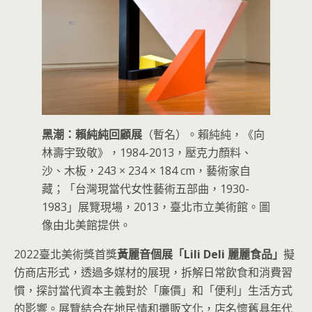
黑潮：賴純純回顧展
（暫名）。賴純純，《向
林壽宇致敬》，1984-2013，壓克力顏料、
沙、木板，243 × 234 × 184 cm，藝術家自
藏；「台灣現當代女性藝術五部曲，1930-
1983」展覽現場，2013，臺北市立美術館。圖
像由北美館提供。
2022臺北美術獎首獎
黃麗音個展「Lili Deli 麗麗食品」
擬
仿商店形式，透過多媒材的展現，拆解日常飲食和消費習
慣，探討當代資本主義對於「廉價」和「便利」生活方式
的影響。展覽結合在地民情和攤販文化，店名懷舊具年代