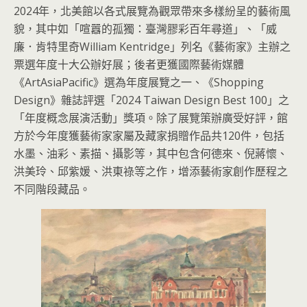
2024年，北美館以各式展覽為觀眾帶來多樣紛呈的藝術風
貌，其中如「喧囂的孤獨：臺灣膠彩百年尋道」、「威
廉．肯特里奇William Kentridge」列名《藝術家》主辦之
票選年度十大公辦好展；後者更獲國際藝術媒體
《ArtAsiaPacific》選為年度展覽之一、《Shopping
Design》雜誌評選「2024 Taiwan Design Best 100」之
「年度概念展演活動」獎項。除了展覽策辦廣受好評，館
方於今年度獲藝術家家屬及藏家捐贈作品共120件，包括
水墨、油彩、素描、攝影等，其中包含何德來、倪蔣懷、
洪美玲、邱紫媛、洪東祿等之作，增添藝術家創作歷程之
不同階段藏品。