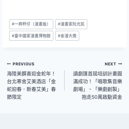
Post
#
一桿秤仔（漫畫版）
#
漫畫家阮光民
Tags:
#
臺中國家漫畫博物館
#
金漫大獎
文
PREVIOUS
NEXT
海陸美饌喜迎金蛇年！
讀劇匯首屆培訓計畫圓
章
台北寒舍艾美酒店「金
滿成功！「唱歌集音樂
導
蛇迎春．新春艾美」春
劇場」、「樂劇創製」
節限定
抱走50萬啟動資金
覽