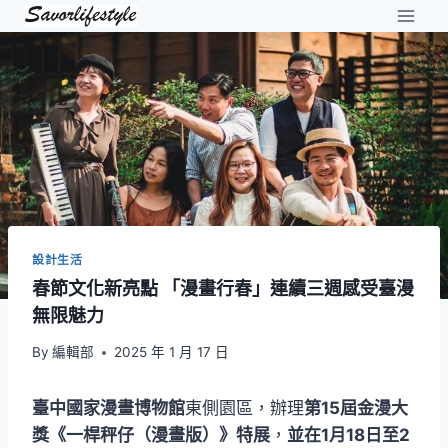
Skip
to
content
設計生活
春節文化新亮點 「漫畫行春」連續三週感受臺漫
無限魅力
By
編輯部
2025 年 1 月 17 日
臺中國家漫畫博物館
東側園區，辦理
第15屆金漫大
獎《一桿秤仔（漫畫版）》特展
，
並在1月18日至2