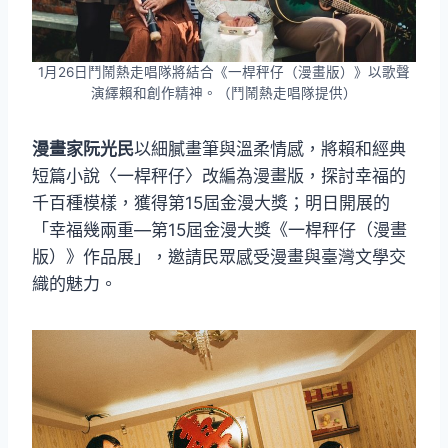
1月26日鬥鬧熱走唱隊將結合《一桿秤仔（漫畫版）》以歌聲
演繹賴和創作精神。（鬥鬧熱走唱隊提供）
漫畫家阮光民
以細膩畫筆與溫柔情感，將賴和經典
短篇小說〈一桿秤仔〉改編為漫畫版，探討幸福的
千百種模樣，獲得第15屆金漫大獎；明日開展的
「幸福幾兩重—第15屆金漫大獎《一桿秤仔（漫畫
版）》作品展」，邀請民眾感受漫畫與臺灣文學交
織的魅力。