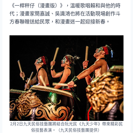
《一桿秤仔（漫畫版）》，溫暖歌唱賴和與他的時
代；漫畫家簡嘉誠、吳識鴻也將在活動現場創作斗
方春聯贈送給民眾，和漫畫迷一起迎接新春。
2月2日九天民俗技藝團將結合阮光民《九天少年》帶來精彩民
俗技藝表演。（九天民俗技藝團提供）