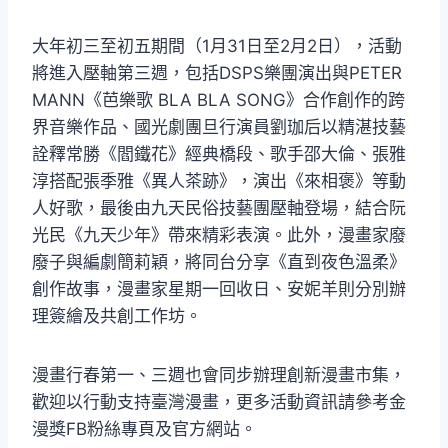
大年初三至初五期間（1月31日至2月2日），活動
將進入壓軸第三週，包括DSPS樂團演出與PETER
MANN《芭樂歌 BLA BLA SONG》合作創作的跨
界音樂作品、國光劇團旦行演員劉珈后以精湛技藝
詮釋常勝《閻鐵花》經典橋段、歌手邵大倫、張雅
淳搭配張季雅《異人茶跡》，演出《來相褒》等動
人好歌，最後由九天民俗技藝團壓軸登場，結合阮
光民《九天少年》帶來精彩表演。此外，漫畫家廢
廢子與編劇簡莉穎，將同台分享《直到夜色溫柔》
創作故事，漫畫家星期一回收日、安妮羊則分別辦
理簽繪及共創工作坊。
漫畫行春第一、三週也會同步辦理創新漫畫市集，
歡迎以行動支持臺灣漫畫，更多活動資訊請參考金
漫獎FB粉絲專頁及官方網站。