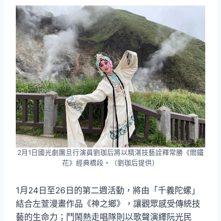
2月1日國光劇團旦行演員劉珈后將以精湛技藝詮釋常勝《閻鐵
花》經典橋段。（劉珈后提供）
1月24日至26日的第二週活動，將由「千義陀螺」
結合左萱漫畫作品《神之鄉》，讓觀眾感受傳統技
藝的生命力；鬥鬧熱走唱隊則以歌聲演繹阮光民