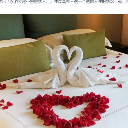
推出「永浴大地～戀戀情人月」住房專案。週一至週四入住的情侶，還可