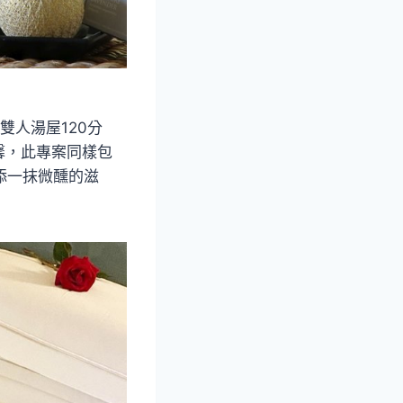
雙人湯屋120分
馨，此專案同樣包
添一抹微醺的滋