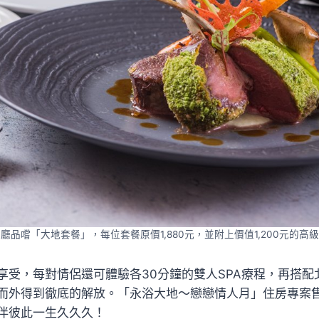
廳品嚐「大地套餐」，每位套餐原價1,880元，並附上價值1,200元的高
享受，每對情侶還可體驗各30分鐘的雙人SPA療程，再搭配
而外得到徹底的解放。「永浴大地～戀戀情人月」住房專案售價
伴彼此一生久久久！