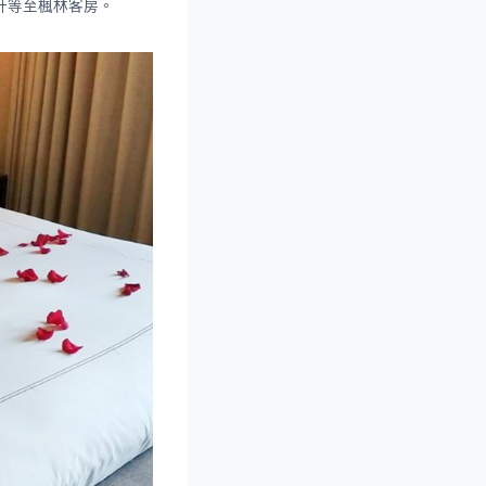
升等至楓林客房。