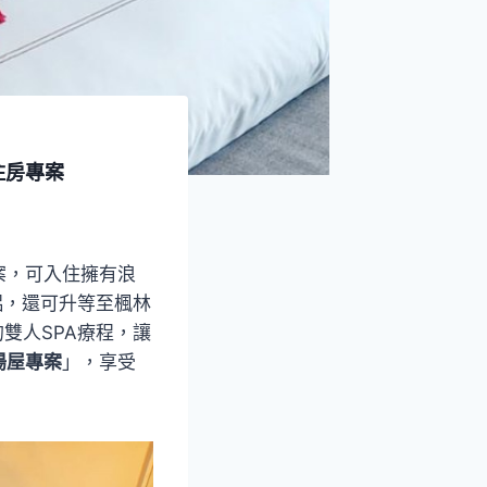
住房專案
案，可入住擁有浪
侶，還可升等至楓林
雙人SPA療程，讓
湯屋專案
」，享受