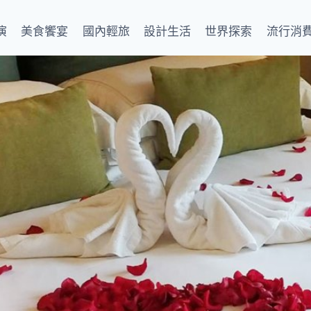
演
美食饗宴
國內輕旅
設計生活
世界探索
流行消