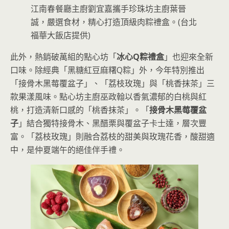
江南春餐廳主廚劉宜嘉攜手珍珠坊主廚葉晉
誠，嚴選食材，精心打造頂級肉粽禮盒。(台北
福華大飯店提供)
此外，熱銷破萬組的點心坊「
冰心Q粽禮盒
」也迎來全新
口味。除經典「黑糖紅豆麻糬Q粽」外，今年特別推出
「接骨木黑莓覆盆子」、「荔枝玫瑰」與「桃香抹茶」三
款果漾風味。點心坊主廚巫政翰以香氣濃郁的白桃與紅
桃，打造清新口感的「桃香抹茶」。「
接骨木黑莓覆盆
子
」結合獨特接骨木、黑醋栗與覆盆子卡士達，層次豐
富。「荔枝玫瑰」則融合荔枝的甜美與玫瑰花香，酸甜適
中，是仲夏端午的絕佳伴手禮。