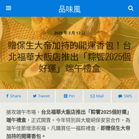
品味風
2025 年 3 月 17 日
贈保生大帝加持的開運香包！台
北福華大飯店推出「粽饗2025個
好運」端午禮盒
Share
Tweet
Pin
Mail
SMS
搶攻端午市場，
台北福華大飯店推出「粽饗2025個好運」
端午禮盒
，正式開賣。今年特別與大龍峒保安宮合作，為
端午佳節增添祝福。凡購買任一福粽禮盒，
即贈保生大帝
加持的開運香包。