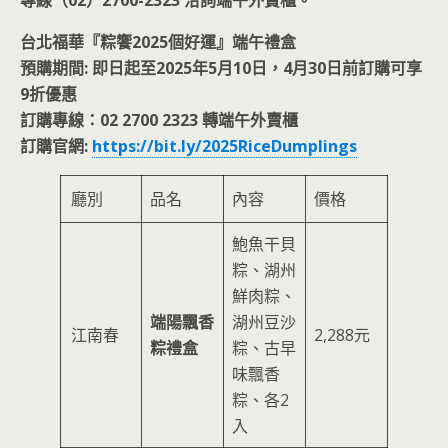
台北福華『粽饗2025個好運』端午禮盒
預購期間: 即日起至2025年5月10日，4月30日前訂購可享
9折優惠
訂購專線：02 2700 2323 轉端午外賣櫃
訂購官網:
https://bit.ly/2025RiceDumplings
廳別
品名
內容
價格
鮑魚干貝
粽、湖州
鮮肉粽、
端陽飄香
湖州豆沙
江南春
2,288元
粽禮盒
粽、古早
味飄香
粽、各2
入