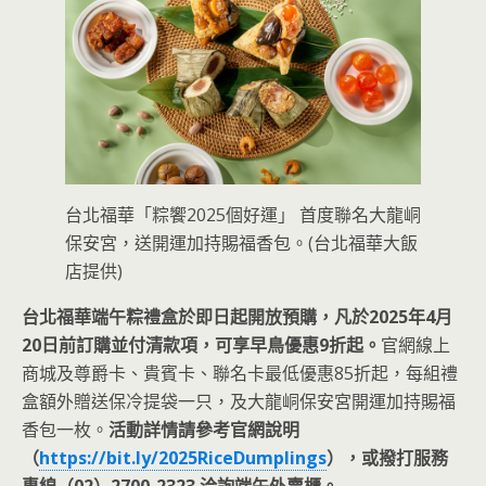
台北福華「粽饗2025個好運」 首度聯名大龍峒
保安宮，送開運加持賜福香包。(台北福華大飯
店提供)
台北福華端午粽禮盒於即日起開放預購，凡於2025年4月
20日前訂購並付清款項，可享早鳥優惠9折起。
官網線上
商城及尊爵卡、貴賓卡、聯名卡最低優惠85折起，每組禮
盒額外贈送保冷提袋一只，及大龍峒保安宮開運加持賜福
香包一枚。
活動詳情請參考官網說明
（
https://bit.ly/2025RiceDumplings
），或撥打服務
專線（02）2700-2323 洽詢端午外賣櫃。