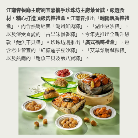
江南春餐廳主廚劉宜嘉攜手珍珠坊主廚葉晉誠，嚴選食
材，精心打造頂級肉粽禮盒。
江南春推出「
端陽飄香粽禮
盒
」，內含熱銷經典「湖州鮮肉粽」、「湖州豆沙粽」，
以及深受喜愛的「古早味飄香粽」。今年更推出全新升級
款「鮑魚干貝粽」。珍珠坊則推出「
廣式福粽禮盒
」，包
含老少皆宜的「紅糖蓮子豆沙粽」、「艾草菜脯鹹粿粽」
以及熱銷的「鮑魚干貝及第八寶粽」。