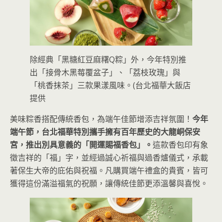
除經典「黑糖紅豆麻糬Q粽」外，今年特別推
出「接骨木黑莓覆盆子」、「荔枝玫瑰」與
「桃香抹茶」三款果漾風味。(台北福華大飯店
提供
美味粽香搭配傳統香包，為端午佳節增添吉祥氛圍！
今年
端午節，台北福華特別攜手擁有百年歷史的大龍峒保安
宮，推出別具意義的「開運賜福香包」。
這款香包印有象
徵吉祥的「福」字，並經過誠心祈福與過香爐儀式，承載
著保生大帝的庇佑與祝福。凡購買端午禮盒的貴賓，皆可
獲得這份滿溢福氣的祝願，讓傳統佳節更添溫馨與喜悅。