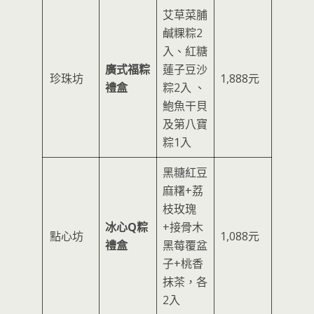
艾草菜脯
鹹粿粽2
入、紅糖
廣式福粽
蓮子豆沙
珍珠坊
1,888元
禮盒
粽2入 、
鮑魚干貝
及第八寶
粽1入
黑糖紅豆
麻糬+荔
枝玫瑰
冰心Q粽
+接骨木
點心坊
1,088元
禮盒
黑莓覆盆
子+桃香
抹茶，各
2入