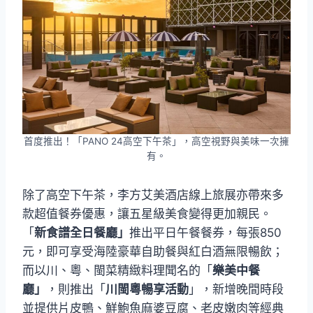
首度推出！「PANO 24高空下午茶」，高空視野與美味一次擁
有。
除了高空下午茶，李方艾美酒店線上旅展亦帶來多
款超值餐券優惠，讓五星級美食變得更加親民。
「
新食譜全日餐廳」
推出平日午餐餐券，每張850
元，即可享受海陸豪華自助餐與紅白酒無限暢飲；
而以川、粵、閩菜精緻料理聞名的「
樂美中餐
廳」
，則推出「
川閩粵暢享活動
」，新增晚間時段
並提供片皮鴨、鮮鮑魚麻婆豆腐、老皮嫩肉等經典