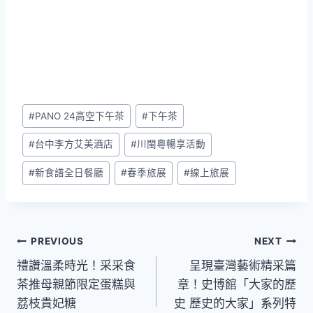
Post
#
PANO 24高空下午茶
#
下午茶
Tags:
#
台中李方艾美酒店
#
川閩粵暢享活動
#
新食譜全日餐廳
#
春季旅展
#
線上旅展
文
PREVIOUS
NEXT
禮讚溫柔時光！采采食
呈現臺灣藝術精采篇
章
茶推母親節限定蛋糕與
章！史博館「大家的歷
導
荔枝貴妃糖
史 歷史的大家」系列特