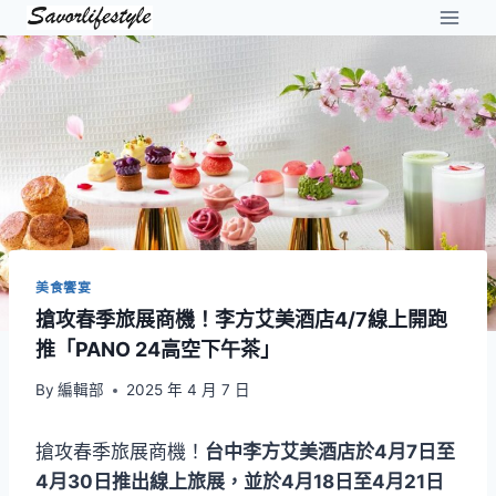
Skip
to
content
美食饗宴
搶攻春季旅展商機！李方艾美酒店4/7線上開跑
推「PANO 24高空下午茶」
By
編輯部
2025 年 4 月 7 日
搶攻春季旅展商機！
台中李方艾美酒店於4月7日至
4月30日推出線上旅展，並於4月18日至4月21日