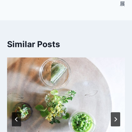
展
覽
Similar Posts