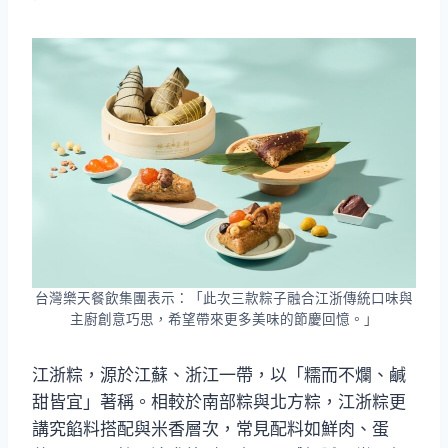
台灣樂天餐飲集團表示：「此次三款粽子融合江浙傳統口味與
主廚創意巧思，希望帶來更多美味的節慶回憶。」
江浙粽，源於江蘇、浙江一帶，以「糯而不爛、鹹
甜皆宜」著稱。相較於南部粽與北方粽，江浙粽更
講究餡料搭配與米香層次，常見配料如鮮肉、蛋