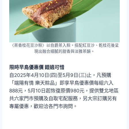
〈茶香桂花豆沙粽〉以伯爵茶入粽，搭配紅豆沙、乾桂花後呈
現出融合細膩的甜香與淡雅茶韻。
限時早鳥優惠價 錯過可惜
自2025年4月10日(四)至5月9日(三)止，凡預購
「端陽有情 樂天粽品」即享早鳥優惠價每組六入
888元，5月10日起恢復原價980元，提供雙北地區
共六家門市預購及自取宅配服務，另大宗訂購另有
專屬優惠，歡迎洽各門市詢問。