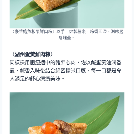
〈豪華鮑魚板栗鮮肉粽〉以手工炒製糯米，粽香四溢、滋味層
層堆疊。
〈湖州蛋黃鮮肉粽〉
同樣採用肥瘦適中的豬胛心肉，佐以鹹蛋黃油潤香
氣，鹹香入味後結合綿密糯米口感，每一口都是令
人滿足的舒心療癒美味。