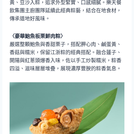
黃、豆沙入粽，追求外型緊實、口感細膩。樂天餐
飲集團主廚團隊延續此經典粽藝，結合在地食材，
傳承道地好風味。
〈豪華鮑魚板栗鮮肉粽〉
嚴選整顆鮑魚與香甜栗子，搭配胛心肉、鹹蛋黃、
香菇與糯米，保留江浙粽的經典搭配。融合蓮子、
開陽與紅蔥頭爆香入味，佐以手工炒製糯米，粽香
四溢、滋味層層堆疊，展現濃厚豐腴的粽香氣息。