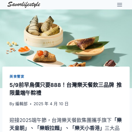
Skip
to
content
美食饗宴
5/9前早鳥價只要888！台灣樂天餐飲三品牌 推
限量端午粽禮
By
編輯部
2025 年 4 月 10 日
迎接2025端午節，台灣樂天餐飲集團攜手旗下
「樂
天皇朝」、「樂蝦拉麵」、「樂天小香港」
三大品