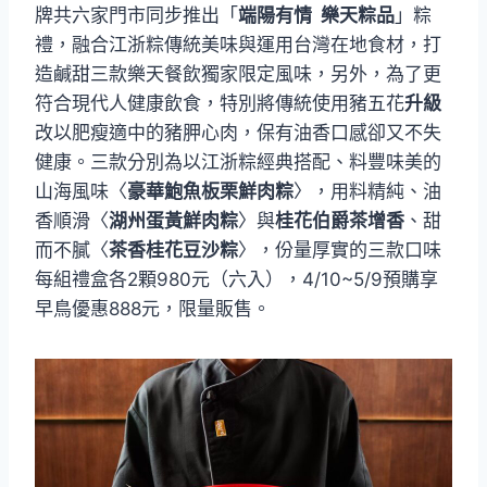
牌共六家門市同步推出「
端陽有情 樂天粽品
」粽
禮，融合江浙粽傳統美味與運用台灣在地食材，打
造鹹甜三款樂天餐飲獨家限定風味，另外，為了更
符合現代人健康飲食，特別將傳統使用豬五花
升級
改以肥瘦適中的豬胛心肉，保有油香口感卻又不失
健康。三款分別為以江浙粽經典搭配、料豐味美的
山海風味〈
豪華鮑魚板栗鮮肉粽
〉，用料精純、油
香順滑〈
湖州蛋黃鮮肉粽
〉與
桂花伯爵茶增香
、甜
而不膩〈
茶香桂花豆沙粽
〉，份量厚實的三款口味
每組禮盒各2顆980元（六入），4/10~5/9預購享
早鳥優惠888元，限量販售。