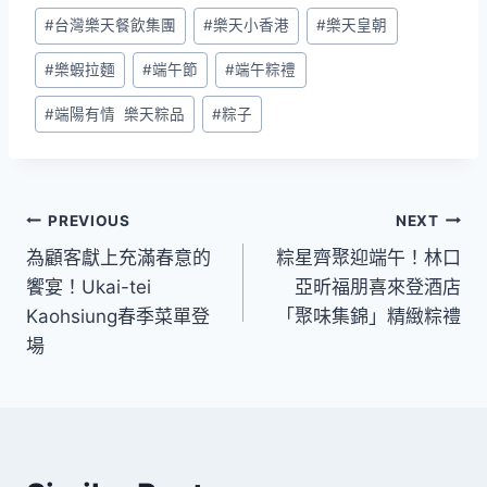
Post
#
台灣樂天餐飲集團
#
樂天小香港
#
樂天皇朝
Tags:
#
樂蝦拉麵
#
端午節
#
端午粽禮
#
端陽有情 樂天粽品
#
粽子
文
PREVIOUS
NEXT
為顧客獻上充滿春意的
粽星齊聚迎端午！林口
章
饗宴！Ukai-tei
亞昕福朋喜來登酒店
導
Kaohsiung春季菜單登
「聚味集錦」精緻粽禮
場
覽