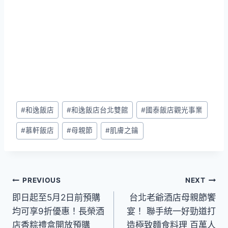
Post
#
和逸飯店
#
和逸飯店台北雙館
#
國泰飯店觀光事業
Tags:
#
慕軒飯店
#
母親節
#
肌膚之鑰
文
PREVIOUS
NEXT
即日起至5月2日前預購
台北老爺酒店母親節饗
章
均可享9折優惠！長榮酒
宴！ 聯手統一好勁道打
導
店香粽禮盒開放預購
造極致麵食料理 百萬人