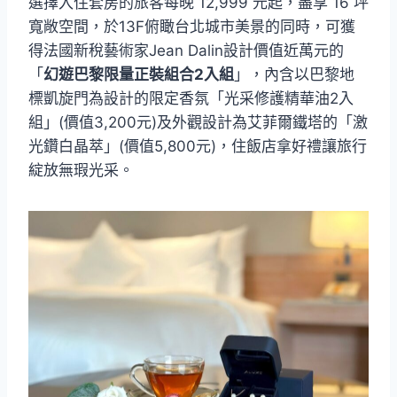
選擇入住套房的旅客每晚 12,999 元起，盡享 16 坪
寬敞空間，於13F俯瞰台北城市美景的同時，可獲
得法國新稅藝術家Jean Dalin設計價值近萬元的
「
幻遊巴黎限量正裝組合2入組
」，內含以巴黎地
標凱旋門為設計的限定香氛「光采修護精華油2入
組」(價值3,200元)及外觀設計為艾菲爾鐵塔的「激
光鑽白晶萃」(價值5,800元)，住飯店拿好禮讓旅行
綻放無瑕光采。