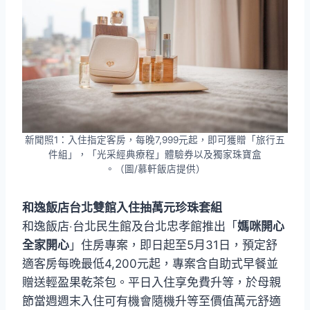
新聞照1：入住指定客房，每晚7,999元起，即可獲贈「旅行五
件組」，「光采經典療程」體驗券以及獨家珠寶盒
。（圖/慕軒飯店提供）
和逸飯店台北雙館入住抽萬元珍珠套組
和逸飯店‧台北民生館及台北忠孝館推出「
媽咪開心
全家開心
」住房專案，即日起至5月31日，預定舒
適客房每晚最低4,200元起，專案含自助式早餐並
贈送輕盈果乾茶包。平日入住享免費升等，於母親
節當週週末入住可有機會隨機升等至價值萬元舒適