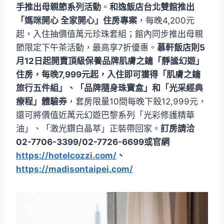
手推出母親節系列活動
。
和逸飯店台北雙館推出
「媽咪開心 全家開心」住房專案
，每晚4,200元
起，入住抽價值萬元珍珠套組；館內同步推出母親
節限定下午茶活動，最高享7折優惠。
慕軒飯店則5
月12日起開賣頂級保養品牌肌膚之鑰「靜謐幻遊」
住房，每晚7,999元起，入住即可獲得「肌膚之鑰
旅行五件組」、「品牌隨身珠寶盒」和「光采經典
療程」體驗券
，套房限量10間每晚下殺12,999元，
還可將價值近萬元幻遊巴黎系列「光彩修護精華
油」、「激光鑽白晶萃」正裝帶回家。
訂房請洽
02-7706-3399/02-7726-6699或官網
https://hotelcozzi.com/
、
https://madisontaipei.com/