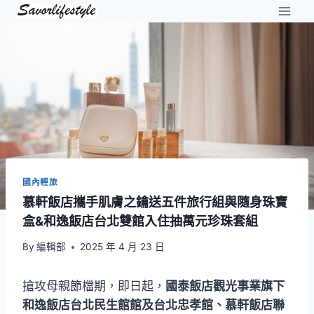
Skip
to
content
國內輕旅
慕軒飯店攜手肌膚之鑰送五件旅行組與隨身珠寶
盒&和逸飯店台北雙館入住抽萬元珍珠套組
By
編輯部
2025 年 4 月 23 日
搶攻母親節檔期，即日起，
國泰飯店觀光事業旗下
和逸飯店台北民生館館及台北忠孝館、慕軒飯店聯