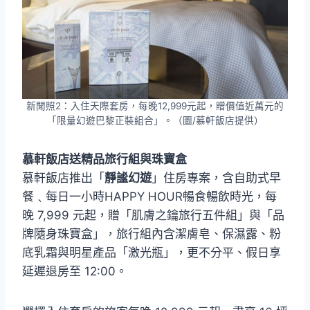
新聞照2：入住天際套房，每晚12,999元起，贈價值近萬元的
「限量幻遊巴黎正裝組合」。（圖/慕軒飯店提供）
慕軒飯店送精品旅行組與珠寶盒
慕軒飯店推出「
靜謐幻遊
」住房專案，含自助式早
餐﹑每日一小時HAPPY HOUR暢食暢飲時光，每
晚 7,999 元起，贈「肌膚之鑰旅行五件組」與「品
牌隨身珠寶盒」，旅行組內含潔膚皂、保濕露、粉
底乳霜與明星產品「激光瓶」，更不分平、假日享
延遲退房至 12:00。