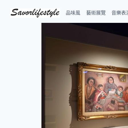
Skip
to
品味風
藝術展覽
音樂表
content