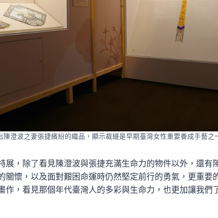
出陳澄波之妻張捷繽紛的織品，顯示裁縫是早期臺灣女性重要養成手藝之
特展，除了看見陳澄波與張捷充滿生命力的物件以外，還有
的關懷，以及面對艱困命運時仍然堅定前行的勇氣，更重要
畫作，看見那個年代臺灣人的多彩與生命力，也更加讓我們