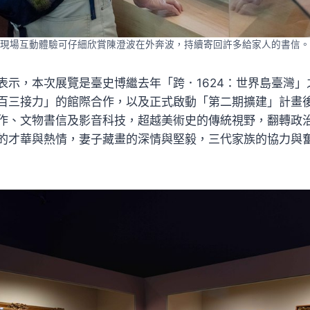
現場互動體驗可仔細欣賞陳澄波在外奔波，持續寄回許多給家人的書信。
表示，本次展覽是臺史博繼去年「跨．1624：世界島臺灣
百三接力」的館際合作，以及正式啟動「第二期擴建」計畫
作、文物書信及影音科技，超越美術史的傳統視野，翻轉政
的才華與熱情，妻子藏畫的深情與堅毅，三代家族的協力與