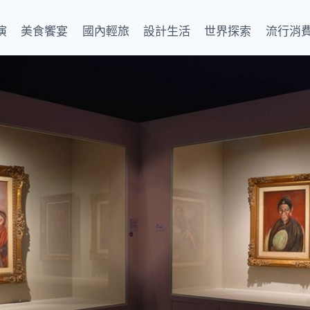
演
美食饗宴
國內輕旅
設計生活
世界探索
流行消