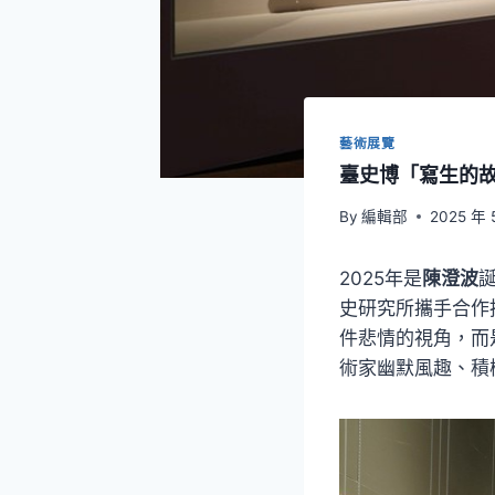
藝術展覽
臺史博「寫生的
By
編輯部
2025 年 
2025年是
陳澄波
誕
史研究所攜手合作
件悲情的視角，而
術家幽默風趣、積