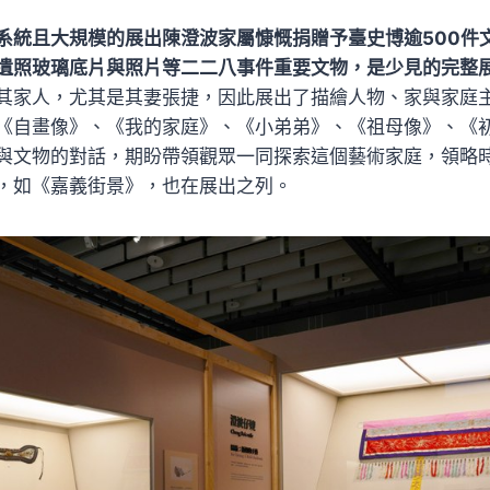
系統且大規模的展出陳澄波家屬慷慨捐贈予臺史博逾500件
遺照玻璃底片與照片等二二八事件重要文物，是少見的完整
其家人，尤其是其妻張捷，因此展出了描繪人物、家與家庭
《自畫像》、《我的家庭》、《小弟弟》、《祖母像》、《
與文物的對話，期盼帶領觀眾一同探索這個藝術家庭，領略
，如《嘉義街景》，也在展出之列。