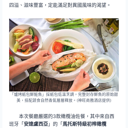
四溢、滋味豐富，定能滿足對異國風味的渴望。
「爐烤紙包鮮鮭魚」採紙包低溫烹調，完整封存鮮魚的原始甜
美，搭配蔬食自然香氣層層釋放。(神旺商務酒店提供)
本次餐廳嚴選的3款橄欖油佐餐，其中來自西
班牙「
安達盧西亞
」的「
馬托斯特級初榨橄欖