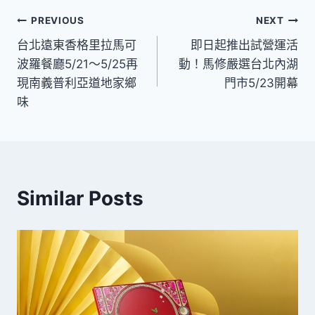
文
PREVIOUS
NEXT
台北遠東香格里拉馬可
即日起推出試營運活
章
波羅餐廳5/21～5/25再
動！馬修嚴選台北內湖
導
現南義普利亞道地家鄉
門市5/23開幕
味
覽
Similar Posts