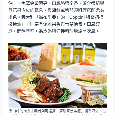
油
」，色澤金黃明亮，口感略帶辛香，蘊含番茄與
無花果樹皮的氣息，與海鮮或番茄類料理搭配尤為
出色。義大利「翁布里亞」的「Coppini 特級初榨
橄欖油」，則帶有優雅果香與青草清氣，口感醇
厚，餘韻辛辣，為冷盤與涼拌料理增添層次感。
重口味的肉食主義者則可選擇「摩洛哥燉羊膝」濃香四溢、滋