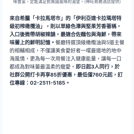
味豐富，定能滿足對異國風味的渴望。(神旺商務酒店提供)
來自希臘「卡拉馬塔市」的「伊利亞達卡拉瑪塔特
級初榨橄欖油」，則以草綠色澤與堅果芳香著稱，
入口後微帶胡椒辣韻，最適合佐麵包與海鮮，帶來
味蕾上的鮮明記憶。
餐廳特選頂級橄欖油與5道主餐
的相輔相成，不僅讓美食愛好者一嚐最道地的地中
海風情，更為每一次用餐注入健康能量，讓每一口
都成為對味蕾最溫柔的寵愛。
即日起3人同行，於
社群公開打卡再享85折優惠，最低僅760元起，訂
位專線：02-2511-5185。