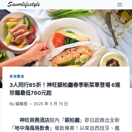
Skip
to
content
美食饗宴
3人同行85折！神旺銀柏廳春季新菜單登場 6道
珍饈最低760元起
By
編輯部
2025 年 5 月 15 日
神旺商務酒店
館內「
銀柏廳
」即日起推出全新
「
地中海風格飲食
」餐飲專案！以來自西班牙、義