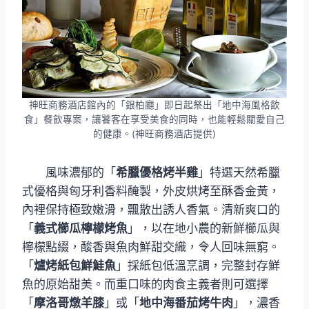
神旺商務酒店館內的「銀柏廳」即日起祭出「地中海風格飲
食」餐飲專案，讓饕客在享受美食的同時，也能輕鬆關愛自己
的健康。(神旺商務酒店提供)
風味濃郁的「
希臘優格烤半雞
」特選天然希臘
式優格與匈牙利香料醃製，外皮烘烤至酥香金黃，
內裡保持極致嫩滑，飄散出誘人香氣。清新爽口的
「
義式櫛瓜檸檬烤魚
」，以在地小農的新鮮櫛瓜與
檸檬點綴，酸香與魚肉鮮甜交織，令人回味無窮。
「
爐烤紙包鮮鮭魚
」採紙包低溫烹調，完整封存鮮
魚的原始甜美。而重口味的肉食主義者則可選擇
「
摩洛哥燉羊膝
」或「
地中海番茄烤牛肉
」，濃香