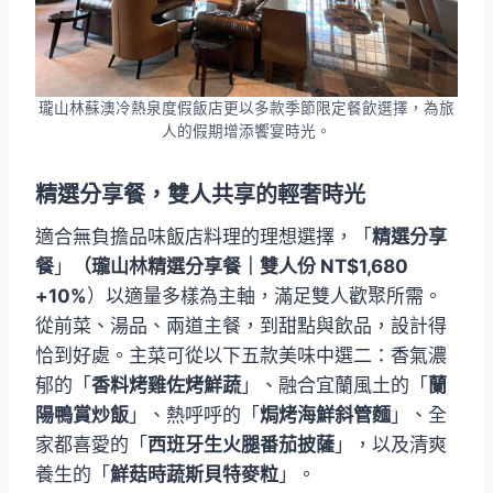
瓏山林蘇澳冷熱泉度假飯店更以多款季節限定餐飲選擇，為旅
人的假期增添饗宴時光。
精選分享餐，雙人共享的輕奢時光
適合無負擔品味飯店料理的理想選擇，「
精選分享
餐
」
（瓏山林精選分享餐｜雙人份 NT$1,680
+10%
）以適量多樣為主軸，滿足雙人歡聚所需。
從前菜、湯品、兩道主餐，到甜點與飲品，設計得
恰到好處。主菜可從以下五款美味中選二：香氣濃
郁的「
香料烤雞佐烤鮮蔬
」、融合宜蘭風土的「
蘭
陽鴨賞炒飯
」、熱呼呼的「
焗烤海鮮斜管麵
」、全
家都喜愛的「
西班牙生火腿番茄披薩
」，以及清爽
養生的「
鮮菇時蔬斯貝特麥粒
」。