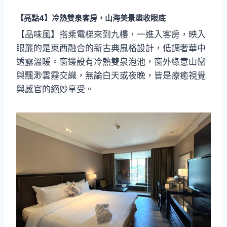
【亮點4】
冷熱雙泉客房，山海美景盡收眼底
【品味風】搭乘電梯來到九樓，一進入客房，映入
眼簾的是東西融合的新古典風格設計，低調奢華中
透露溫暖。窗邊設有冷熱雙泉泡池，窗外綠意山巒
與飄渺雲霧交織，無論白天或夜晚，皆是療癒視覺
與感官的絕妙享受。