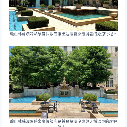
瓏山林蘇澳冷熱泉度假飯店推出迎接夏季最消暑的沁涼行程。
瓏山林蘇澳冷熱泉度假飯店是兼具蘇澳冷泉與天然溫泉的度假