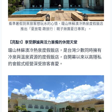
看準暑假到來旅客想玩水的心情，瓏山林蘇澳冷熱泉度假飯店
推出「夏放電‧趣旅行｜親子揪團夏日專案」。
【亮點1】
享受靜謐與活力兼備的休閒天堂
瓏山林蘇澳冷熱泉度假飯店，是台灣少數同時擁有
冷泉與溫泉資源的度假飯店，自開幕以來以高隱私
的會館式經營深受旅客喜愛。