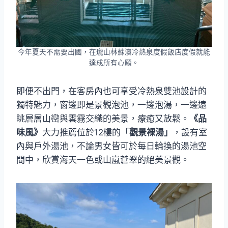
今年夏天不需要出國，在瓏山林蘇澳冷熱泉度假飯店度假就能
達成所有心願。
即便不出門，在客房內也可享受冷熱泉雙池設計的
獨特魅力，窗邊即是景觀泡池，一邊泡湯，一邊遠
眺層層山巒與雲霧交織的美景，療癒又放鬆。
《品
味風》
大力推薦位於12樓的「
觀景裸湯」
，設有室
內與戶外湯池，不論男女皆可於每日輪換的湯池空
間中，欣賞海天一色或山嵐蒼翠的絕美景觀。