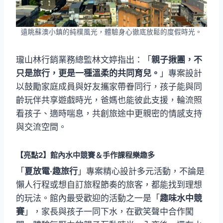
遠眺蘇澳小鎮的純樸風光，體驗身心徹底放鬆的度假時光。
瓏山林行銷業務總監林文婷指出：「
親子揪團，不
只是旅行，更是一種溫柔的共同育兒。
」專案設計
以鼓勵家庭成員與好友攜家帶眷同行，孩子能與同
齡玩伴共享遊戲時光，爸媽也能彼此支援，輪流照
看孩子、適時喘息，共創旅途中更親密的情感支持
與交流空間。
【亮點2】
館內水中競賽＆手作課程樂趣多
「
夏放電‧趣旅行
」專案精心設計多元活動，不論是
懶人行程或想自訂旅程節奏的旅客，都能找到理想
的玩法。館內最受歡迎的活動之一是「
趣味水中競
賽
」，家長與孩子一同下水，在歡笑聲中合作闖