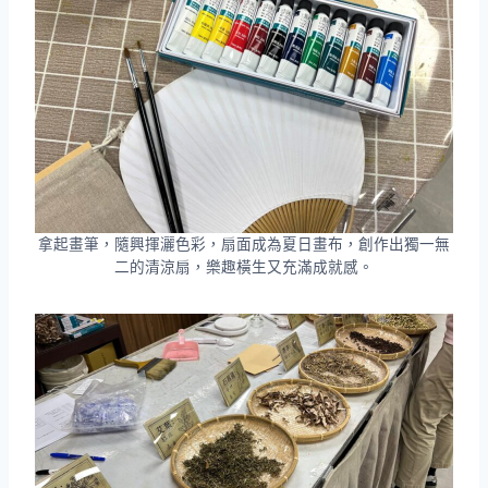
拿起畫筆，隨興揮灑色彩，扇面成為夏日畫布，創作出獨一無
二的清涼扇，樂趣橫生又充滿成就感。