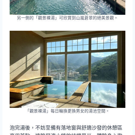
另一側的「觀景裸湯」可欣賞到山嵐蒼翠的絕美景觀。
「觀景裸湯」每日輪換更換男女的湯池空間。
泡完湯後，不妨至備有落地窗與舒適沙發的休憩區