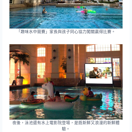
「趣味水中競賽」家長與孩子同心協力闖關贏得比賽。
夜後，泳池還有水上電影院登場，是既新鮮又浪漫的新鮮體
驗。