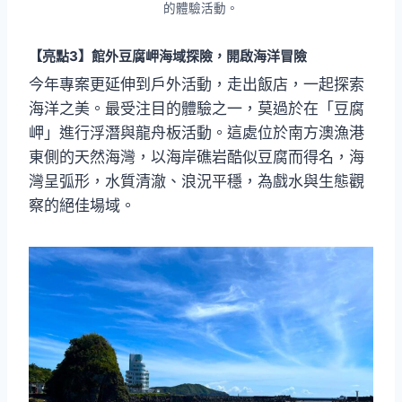
的體驗活動。
【亮點3】
館外豆腐岬海域探險，開啟海洋冒險
今年專案更延伸到戶外活動，走出飯店，一起探索
海洋之美。最受注目的體驗之一，莫過於在「豆腐
岬」進行浮潛與龍舟板活動。這處位於南方澳漁港
東側的天然海灣，以海岸礁岩酷似豆腐而得名，海
灣呈弧形，水質清澈、浪況平穩，為戲水與生態觀
察的絕佳場域。