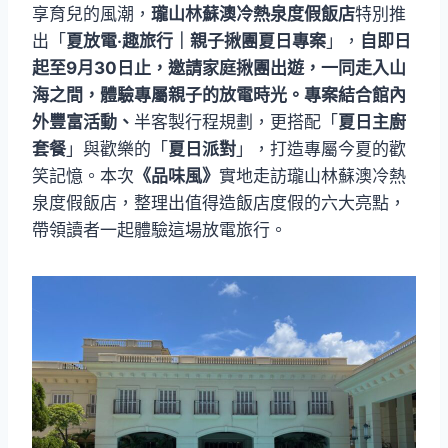
享育兒的風潮，
瓏山林蘇澳冷熱泉度假飯店
特別推
出「
夏放電‧趣旅行｜親子揪團夏日專案
」，
自即日
起至9月30日止，邀請家庭揪團出遊，一同走入山
海之間，體驗專屬親子的放電時光。專案結合館內
外豐富活動、
半客製行程規劃，更搭配「
夏日主廚
套餐
」與歡樂的「
夏日派對
」，打造專屬今夏的歡
笑記憶。本次
《品味風》
實地走訪瓏山林蘇澳冷熱
泉度假飯店，整理出值得造飯店度假的六大亮點，
帶領讀者一起體驗這場放電旅行。