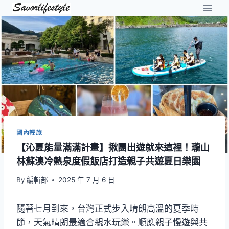
Skip
to
content
國內輕旅
【沁夏能量滿滿計畫】揪團出遊就來這裡！瓏山
林蘇澳冷熱泉度假飯店打造親子共遊夏日樂園
By
編輯部
2025 年 7 月 6 日
隨著七月到來，台灣正式步入晴朗高溫的夏季時
節，天氣晴朗最適合親水玩樂。順應親子慢遊與共