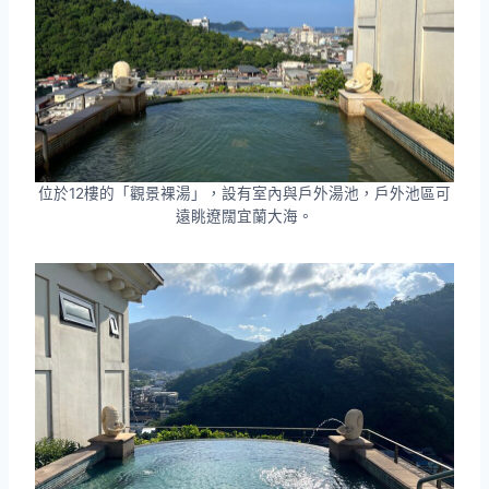
位於12樓的「觀景裸湯」，設有室內與戶外湯池，戶外池區可
遠眺遼闊宜蘭大海。