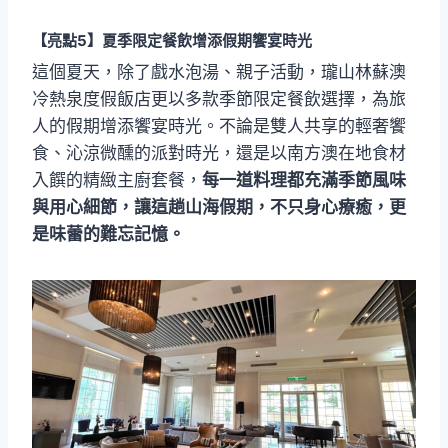
【亮點5】
夏季限定餐飲
增添假期饗宴時光
這個夏天，除了戲水泡湯、親子活動，瓏山林蘇澳
冷熱泉度假飯店更以多款季節限定餐飲選擇，為旅
人的假期增添饗宴時光。不論是雙人共享的輕奢饗
食、沁涼微醺的派對時光，還是以南方澳在地食材
入饌的精緻主廚套餐，
每一道料理都充滿季節風味
與用心細節，讓這趟山海假期，不只身心療癒，更
是味蕾的難忘記憶。