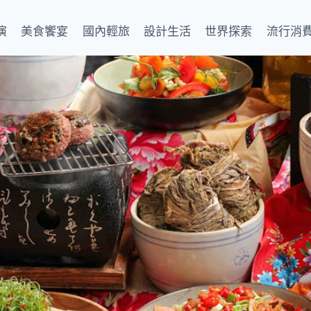
演
美食饗宴
國內輕旅
設計生活
世界探索
流行消