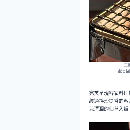
主
鹹香回
完美呈現客家料理
經過拌炒提香的客
涼清潤的仙草入饌