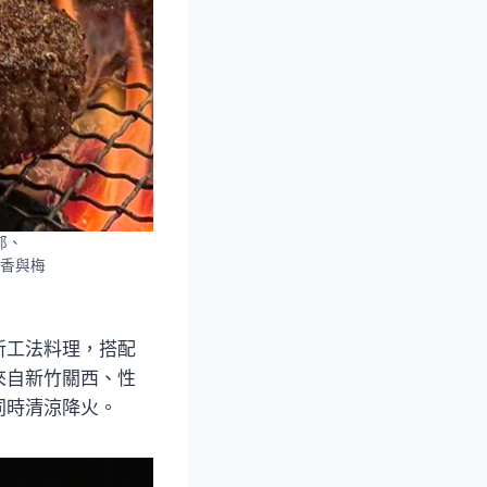
郁、
香與梅
斬工法料理，搭配
來自新竹關西、性
同時清涼降火。