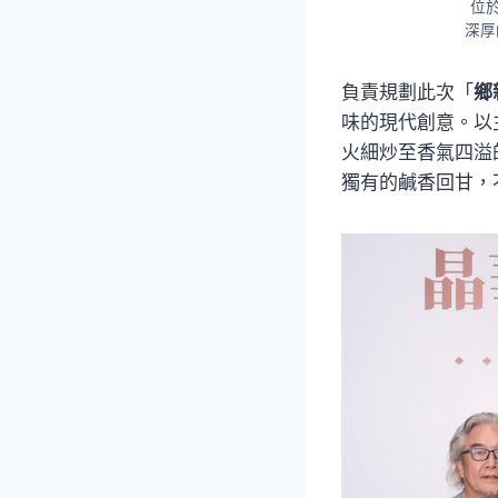
位
深厚
負責規劃此次「
鄉
味的現代創意。以
火細炒至香氣四溢
獨有的鹹香回甘，