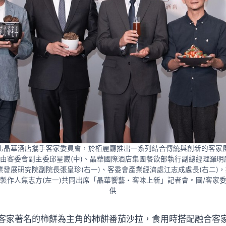
北晶華酒店攜手客家委員會，於栢麗廳推出一系列結合傳統與創新的客家
由客委會副主委邱星崴(中)、晶華國際酒店集團餐飲部執行副總經理羅明
業發展研究院副院長張皇珍(右一)、客委會產業經濟處江志成處長(右二)
製作人焦志方(左一)共同出席「晶華饗藝・客味上新」記者會。圖/客家
供
客家著名的柿餅為主角的柿餅番茄沙拉，食用時搭配融合客