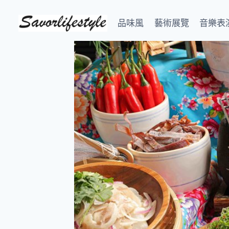
Skip
to
品味風
藝術展覽
音樂表
content