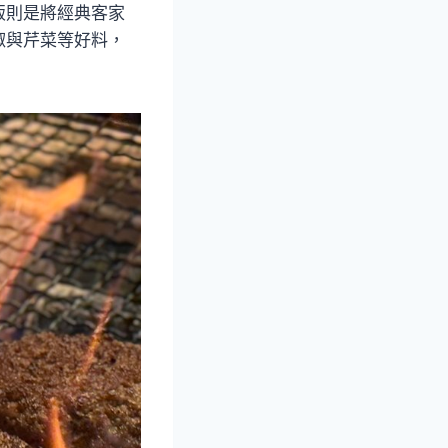
飯則是將經典客家
椒與芹菜等好料，