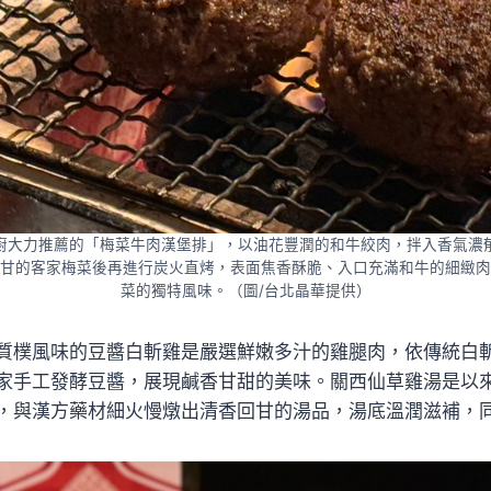
廚大力推薦的「梅菜牛肉漢堡排」，以油花豐潤的和牛絞肉，拌入香氣濃
甘的客家梅菜後再進行炭火直烤，表面焦香酥脆、入口充滿和牛的細緻肉
菜的獨特風味。（圖/台北晶華提供）
質樸風味的豆醬白斬雞是嚴選鮮嫩多汁的雞腿肉，依傳統白
家手工發酵豆醬，展現鹹香甘甜的美味。關西仙草雞湯是以
，與漢方藥材細火慢燉出清香回甘的湯品，湯底溫潤滋補，