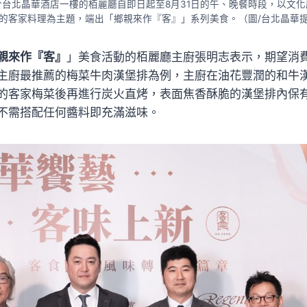
於台北晶華酒店一樓的栢麗廳自即日起至8月31日的午、晚餐時段，以文化
的客家料理為主題，端出「鄉親來作『客』」系列美食。（圖/台北晶華
親來作『客』
」美食活動的栢麗廳主廚張明志表示，期望消
主廚最推薦的梅菜牛肉漢堡排為例，主廚在油花豐潤的和牛
的客家梅菜後再進行炭火直烤，表面焦香酥脆的漢堡排內保
不需搭配任何醬料即充滿滋味。