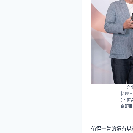
台
料理。
)、商
食節目
值得一嘗的還有以