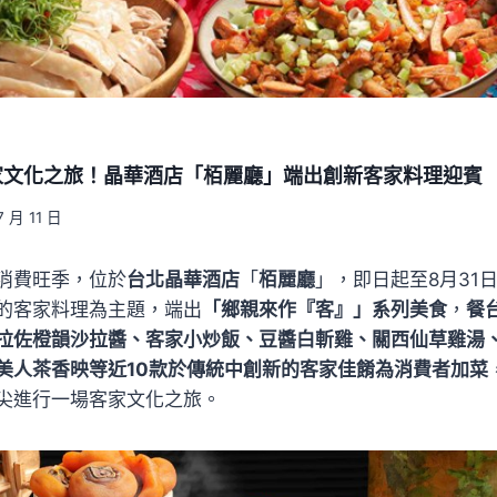
家文化之旅！晶華酒店「栢麗廳」端出創新客家料理迎賓
7 月 11 日
消費旺季，位於
台北晶華酒店
「
栢麗廳
」，即日起至8月31
的客家料理為主題，端出
「鄉親來作『客』」系列美食
，
餐
拉佐橙韻沙拉醬、客家小炒飯、豆醬白斬雞、關西仙草雞湯
美人茶香映等近10款於傳統中創新的客家佳餚為消費者加菜
尖進行一場客家文化之旅。