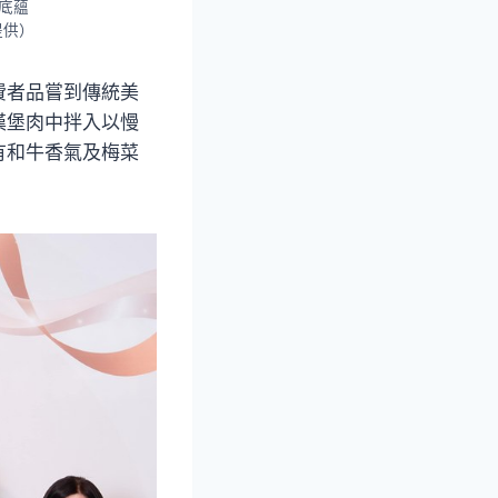
底蘊
提供）
費者品嘗到傳統美
漢堡肉中拌入以慢
有和牛香氣及梅菜