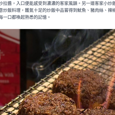
沙拉醬，入口便能感受到濃濃的客家風韻。另一道客家小炒
意炒飯料理，鑊氣十足的炒飯中品嘗得到魷魚、豬肉絲、辣
每一口都喚起熟悉的記憶。