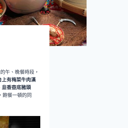
日的午、晚餐時段，
台上有梅菜牛肉漢
、韭香壺底豬頭
，飽餐一頓的同