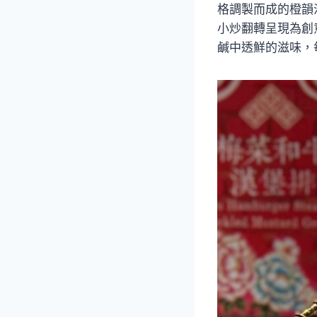
格調製而成的橙韻
小炒翻轉呈現為創
鹹中透鮮的滋味，