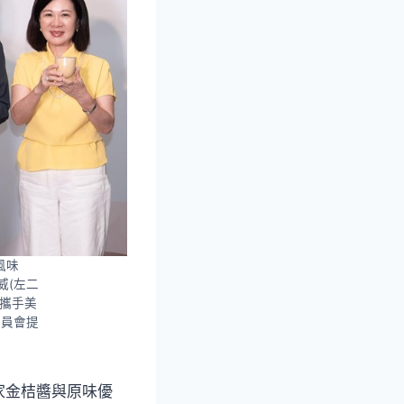
風味
威(左二
，攜手美
委員會提
家金桔醬與原味優