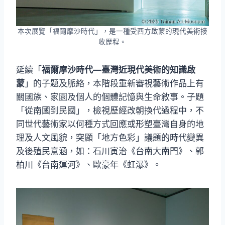
本次展覽「福爾摩沙時代」，是一種受西方啟蒙的現代美術接
收歷程。
延續「
福爾摩沙時代—臺灣近現代美術的知識啟
蒙
」的子題及脈絡，本階段重新審視藝術作品上有
關國族、家園及個人的個體記憶與生命敘事。子題
「從南國到民國」，檢視歷經改朝換代過程中，不
同世代藝術家以何種方式回應或形塑臺灣自身的地
理及人文風貌，突顯「地方色彩」議題的時代變異
及後殖民意涵，如：石川寅治《台南大南門》、郭
柏川《台南運河》、歐豪年《虹瀑》。