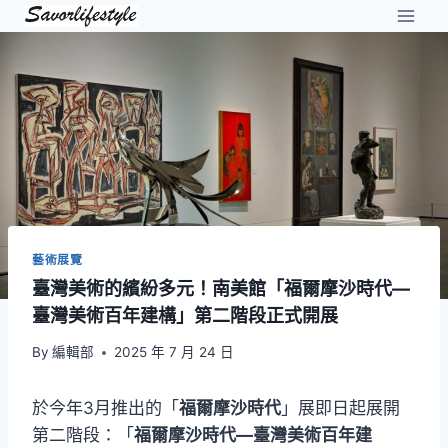
Skip
to
content
藝術展覽
臺灣美術的繽紛多元！南美館「福爾摩沙時代—
臺灣美術百年建構」第二階段正式開展
By
編輯部
2025 年 7 月 24 日
於今年3月推出的「
福爾摩沙時代
」展即日起展開
第二階段：「
福爾摩沙時代—臺灣美術百年建