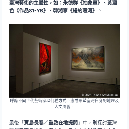
臺灣藝術的主體性，如：朱德群《抽象畫》、黃潤
色《作品81-YB》、韓湘寧《紐約環河》。
呼應不同世代藝術家以何種方式回應或形塑臺灣自身的地理及
人文風貌。
最後「
寶島長春／重啟在地提問
」中，則探討臺灣