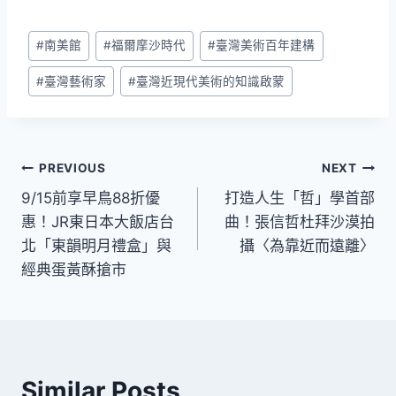
Post
#
南美館
#
福爾摩沙時代
#
臺灣美術百年建構
Tags:
#
臺灣藝術家
#
臺灣近現代美術的知識啟蒙
文
PREVIOUS
NEXT
9/15前享早鳥88折優
打造人生「哲」學首部
章
惠！JR東日本大飯店台
曲！張信哲杜拜沙漠拍
導
北「東韻明月禮盒」與
攝〈為靠近而遠離〉
經典蛋黃酥搶市
覽
Similar Posts