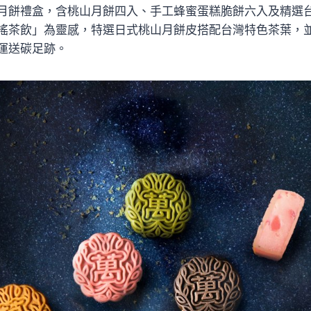
月餅禮盒，含桃山月餅四入、手工蜂蜜蛋糕脆餅六入及精選
搖茶飲」為靈感，特選日式桃山月餅皮搭配台灣特色茶葉，
運送碳足跡。