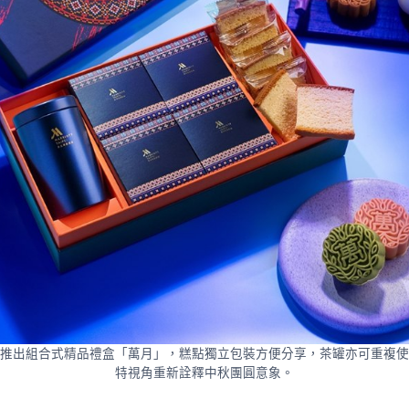
推出組合式精品禮盒「萬月」，糕點獨立包裝方便分享，茶罐亦可重複使
特視角重新詮釋中秋團圓意象。