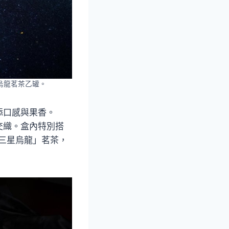
烏龍茗茶乙罐。
添口感與果香。
交織。盒內特別搭
「三星烏龍」茗茶，