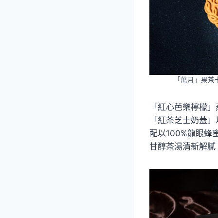
「萬月」果茶
「紅心芭樂檸檬」
「紅茶芝士奶蓋」
配以100%龍眼
甘醇茶湯清新解膩