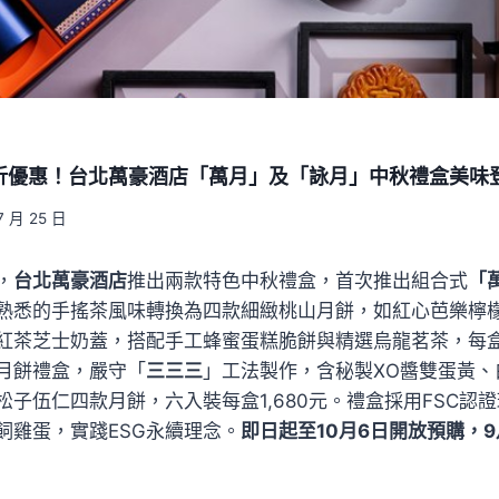
九折優惠！台北萬豪酒店「萬月」及「詠月」中秋禮盒美味
7 月 25 日
，
台北萬豪酒店
推出兩款特色中秋禮盒，首次推出組合式
「
熟悉的手搖茶風味轉換為四款細緻桃山月餅，如紅心芭樂檸
紅茶芝士奶蓋，搭配手工蜂蜜蛋糕脆餅與精選烏龍茗茶，每盒1
月餅禮盒，嚴守「
三三三
」工法製作，含秘製XO醬雙蛋黃、
松子伍仁四款月餅，六入裝每盒1,680元。禮盒採用FSC認
飼雞蛋，實踐ESG永續理念。
即日起至10月6日開放預購，9