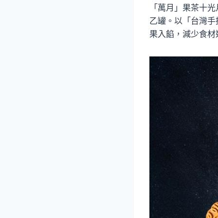
「萬月」果茶十光
乙罐。以「台灣手
果入餡，減少食材