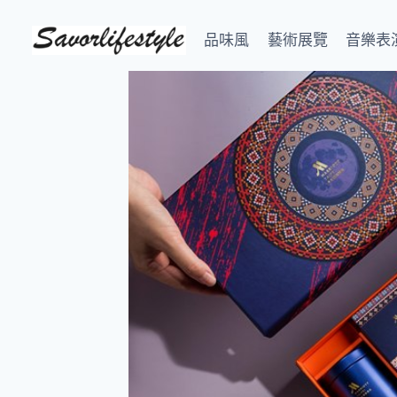
Skip
to
品味風
藝術展覽
音樂表
content