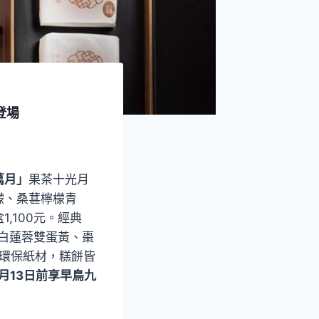
登場
萬月」
果茶十光月
檬、桑葚檸檬青
,100元。經典
白蓮蓉雙蛋黃、棗
證環保紙材，糕餅皆
月13日前享早鳥九