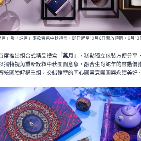
月」及「詠月」兩款特色中秋禮盒，即日起至10月6日開放預購，9月1
首度推出組合式精品禮盒
「萬月」
，糕點獨立包裝方便分享
以獨特視角重新詮釋中秋團圓意象，融合生肖蛇年的靈動優
傳統圖騰解構重組，交錯輪轉的同心圓寓意團圓與永續美好