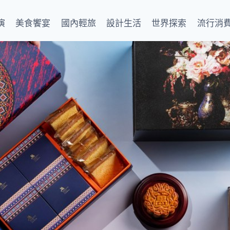
演
美食饗宴
國內輕旅
設計生活
世界探索
流行消