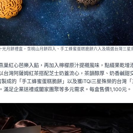
十光月餅禮盒，含桃山月餅四入、手工蜂蜜蛋糕脆餅六入及精選台灣三星
燕巢紅心芭樂入餡，再加入檸檬原汁提襯風味，點綴果乾增
以台灣阿薩姆紅茶搭配芝士奶蓋流心，茶韻醇厚、奶香鹹甜
蜂蜜製成的「手工蜂蜜蛋糕脆餅」以及獲iTQi三星殊榮的台灣
。滿足企業送禮或闔家團聚等多元需求。每盒售價1,100元。