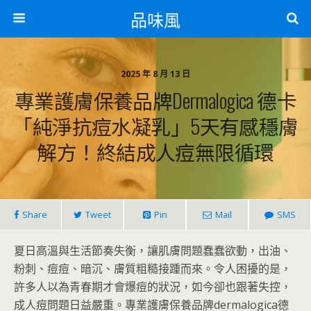
品味風
2025 年 8 月 13 日
專業護膚保養品牌dermalogica 德卡
「純淨抗痘水凝乳」5天有感穩膚
解方！終結成人痘無限循環
Share
Tweet
Pin
Mail
SMS
夏日高溫與生活節奏失衡，讓肌膚問題蠢蠢欲動，出油、
粉刺、痘痘、暗沉、膚質粗糙接踵而來。令人困擾的是，
許多人以為青春期才會爆痘的狀況，如今卻也跟著失控，
成人痘問題日益嚴重。專業護膚保養品牌dermalogica德