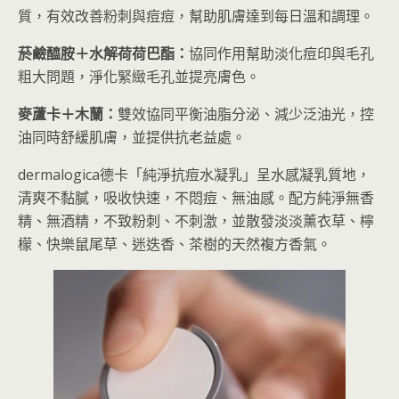
質，有效改善粉刺與痘痘，幫助肌膚達到每日溫和調理。
菸鹼醯胺＋水解荷荷巴酯：
協同作用幫助淡化痘印與毛孔
粗大問題，淨化緊緻毛孔並提亮膚色。
麥蘆卡＋木蘭：
雙效協同平衡油脂分泌、減少泛油光，控
油同時舒緩肌膚，並提供抗老益處。
dermalogica德卡「純淨抗痘水凝乳」呈水感凝乳質地，
清爽不黏膩，吸收快速，不悶痘、無油感。配方純淨無香
精、無酒精，不致粉刺、不刺激，並散發淡淡薰衣草、檸
檬、快樂鼠尾草、迷迭香、茶樹的天然複方香氣。