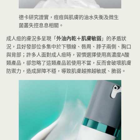
德卡研究證實，痘痘與肌膚的油水失衡及微生
菌叢失控息息相關。
成人痘的膚況多呈現「
外油內乾＋肌膚敏弱
」的矛盾狀
況，且好發部位多集中於下顎線、唇周、脖子兩側、胸口
與背部；許多人面對成人痘時，習慣選擇使用高濃度A酸
類產品，卻忽略了這類產品若使用不當，反而會破壞肌膚
防禦力，造成屏障不穩，導致肌膚越擦越敏感、脆弱。