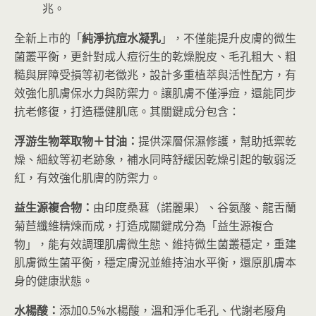
兆。
全新上市的「
純淨抗痘水凝乳
」，不僅能提升皮膚的微生
菌叢平衡，更針對成人痘衍生的乾燥脫皮、毛孔粗大、粗
糙與屏障受損等初老徵兆，設計多重植萃與活性配方，有
效強化肌膚保水力與防禦力。讓肌膚不僅淨痘，還能同步
抗老修復，打造穩健肌底。其關鍵成分包含：
浮游生物萃取物＋甘油：
提供深層保濕修護，幫助抵禦乾
燥、細紋等初老跡象，補水同時舒緩因乾燥引起的敏弱泛
紅，有效強化肌膚的防禦力。
益生源複合物：
由印度桑葚（諾麗果）、谷氨酸、龍舌蘭
菊苣纖維精煉而成，打造成關鍵成分為「益生源複合
物」，能有效調理肌膚微生態、維持微生菌叢穩定，重建
肌膚微生菌平衡，穩定膚況並維持油水平衡，還原肌膚本
身的健康狀態。
水楊酸：
添加0.5%水楊酸，溫和淨化毛孔、代謝老廢角