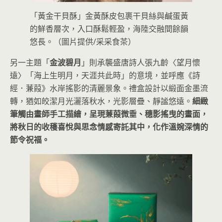
「黃金干貝酥」金黃酥皮包裹干貝絲與鹹蛋黃
的鮮香層次，入口酥鬆輕盈，海陸交融間餘韻
悠長。（圖片提供/采采食茶）
另一主題「
金波碧月
」則承襲盛唐詩人張九齡〈望月懷
遠〉「海上生明月，天涯共此時」的意境，並呼應《詩
經．蒹葭》水岸搖影的清麗景象。禮盒設計以緞面金墨流
轉，猶如皎潔月光灑落秋水，光影層疊、靜謐悠遠。
細緻
筆觸由畫師手工描繪，呈現蒹葭微垂、穗影搖曳的畫面，
將秋日的收穫喜悅與思念情感寄託其中，化作溫婉深情的
節令祝福。