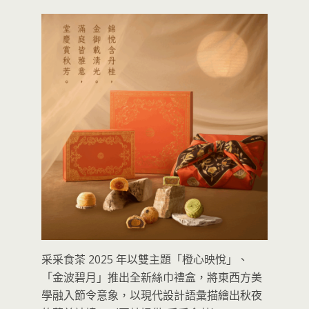
采采食茶 2025 年以雙主題「橙心映悅」、
「金波碧月」推出全新絲巾禮盒，將東西方美
學融入節令意象，以現代設計語彙描繪出秋夜