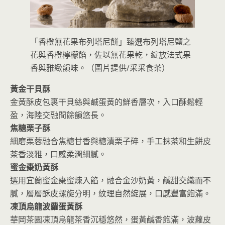
「香橙無花果布列塔尼餅」臻選布列塔尼鹽之
花與香橙檸檬餡，佐以無花果乾，綻放法式果
香與雅緻韻味。（圖片提供/采采食茶）
黃金干貝酥
金黃酥皮包裹干貝絲與鹹蛋黃的鮮香層次，入口酥鬆輕
盈，海陸交融間餘韻悠長。
焦糖栗子酥
細磨栗蓉融合焦糖甘香與糖漬栗子碎，手工抹茶和生餅皮
茶香淡雅，口感柔潤細膩。
蜜金棗奶黃酥
選用宜蘭蜜金棗蜜煉入餡，融合金沙奶黃，鹹甜交織而不
膩，層層酥皮螺旋分明，紋理自然綻展，口感豐富飽滿。
凍頂烏龍波蘿蛋黃酥
華岡茶園凍頂烏龍茶香沉穩悠然，蛋黃鹹香飽滿，波蘿皮