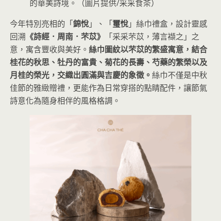
的華美詩境。（圖片提供/采采食茶）
今年特別亮相的「
錦悅
」、「
璽悅
」絲巾禮盒，設計靈感
回溯
《詩經．周南．芣苡》
「采采芣苡，薄言襭之」之
意，寓含豐收與美好。
絲巾圖紋以芣苡的繁盛寓意，結合
桂花的秋思、牡丹的富貴、菊花的長壽、芍藥的繁榮以及
月桂的榮光，交織出圓滿與吉慶的象徵。
絲巾不僅是中秋
佳節的雅緻贈禮，更能作為日常穿搭的點睛配件，讓節氣
詩意化為隨身相伴的風格格調。