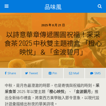
品味風
2025 年 8 月 21 日
以詩意華章傳遞團圓祝福！采采
食茶 2025 中秋雙主題禮盒 「橙心
映悅」＆「金波碧月」
Share
Tweet
Pin
Mail
SMS
中秋，是月色最澄澈的時節，也是寄情與祝福的時刻。
采
采食茶
2025 年以雙主題「
橙心映悅
」、「
金波碧月
」推
出全新絲巾禮盒，將東西方美學融入節令意象，以現代設
計語彙描繪出秋夜的華美詩境。