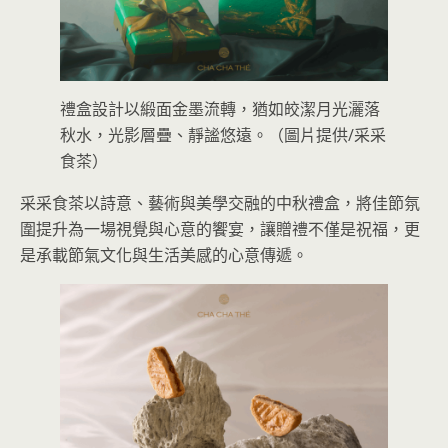
禮盒設計以緞面金墨流轉，猶如皎潔月光灑落
秋水，光影層疊、靜謐悠遠。（圖片提供/采采
食茶）
采采食茶以詩意、藝術與美學交融的中秋禮盒，將佳節氛
圍提升為一場視覺與心意的饗宴，讓贈禮不僅是祝福，更
是承載節氣文化與生活美感的心意傳遞。