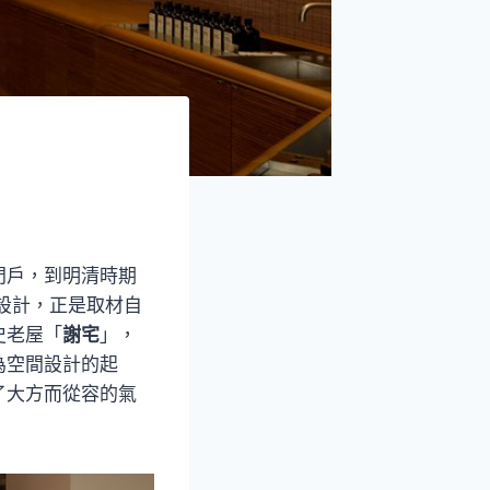
門戶，到明清時期
的設計，正是取材自
史老屋「
謝宅
」，
為空間設計的起
了大方而從容的氣