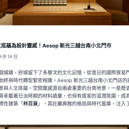
底蘊為設計靈感！Aesop 新光三越台南小北門市
9 月 24 日
個城鎮，府城留下了多層次的文化記憶，從昔日的國際貿易
始終與時代轉型緊密相連。Aesop 新光三越台南小北門店
景與人文底蘊。空間靈感源自兩處重要的台南地景。一是歷
築承載著日治時期的材料語彙，也保有居家的溫潤氛圍，成
標性建築「
林百貨
」，其壯麗典雅的格局與時代風華，注入