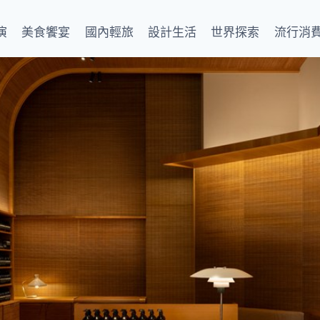
演
美食饗宴
國內輕旅
設計生活
世界探索
流行消