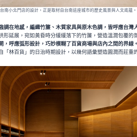
三越台南小北門店的設計，正是取材自台南這座城市的歷史風景與人文底蘊。（
強調在地感，編織竹簾、木質家具與原木色調，皆呼應台灣
拱形延展，宛如黃昏時分緩緩落下的竹簾，營造溫潤包覆的
開，呼應弧形設計，巧妙模糊了百貨商場與店內之間的界線
自「林百貨」的日治時期設計，以幾何語彙塑造圓潤而莊重