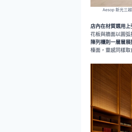
Aesop 新光
店內在材質選用上
花板與牆面以圓弧
陳列櫃則一層層展
檯面，靈感同樣取