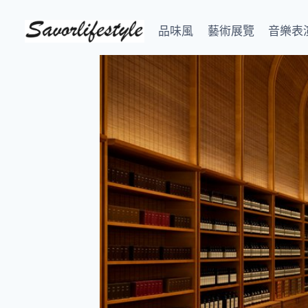
Skip
to
品味風
藝術展覽
音樂表
content