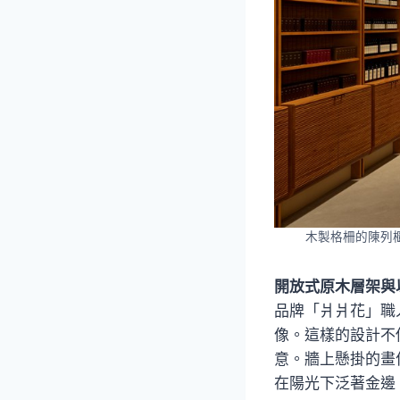
木製格柵的陳列櫃
開放式原木層架與
品牌「爿爿花」職
像。這樣的設計不
意。牆上懸掛的畫
在陽光下泛著金邊