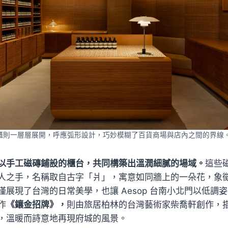
則一層層展開，呼應弧形設計，巧妙模糊了百貨商場與店內之間的界線。（
以手工磁磚鋪設的櫃台，共同構築出溫潤細膩的場域。
這些
人之手，名稱取自古字「爿」，寓意如同牆上的一朵花，象
僅展現了台灣的日常美學，也讓 Aesop 台南小北門以低調
作
《鑲金招牌》，
則由旅居柏林的台灣藝術家柴喬軒創作，
，溫暖而詩意地再現府城的風景。