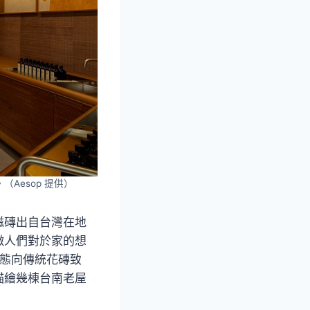
Aesop 提供）
磁磚出自台灣在地
徵人們對於家的想
姿態向傳統花磚致
描繪幾棟台南老屋