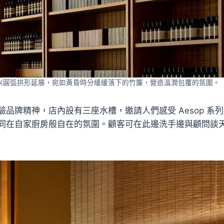
以圓弧拱形延展，宛如黃昏時分緩緩落下的竹簾，營造溫潤包覆的氛圍。（Ae
驗品牌精神，店內設有三座水槽，邀請人們感受 Aesop 系
同在自家廚房般自在的氛圍。顧客可在此邊洗手邊與顧問談