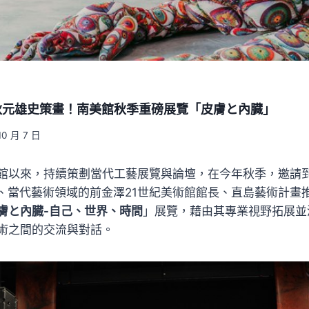
秋元雄史策畫！南美館秋季重磅展覽「皮膚と內臓」
10 月 7 日
館以來，持續策劃當代工藝展覽與論壇，在今年秋季，邀請到日
5 總監、當代藝術領域的前金澤21世紀美術館館長、直島藝術計
膚と內臓-自己、世界、時間
」展覽，藉由其專業視野拓展並
術之間的交流與對話。