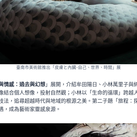
臺南市美術館推出「皮膚と內臓-自己、世界、時間」展
與情感：過去與幻想
」展開，介紹牟田陽日、小林萬里子與
像結合個人想像，投射自然觀；小林以「生命的循環」跨越
技法，追尋超越時代與地域的根源之美。第二子題「旅程：
遇，成為藝術家靈感泉源。