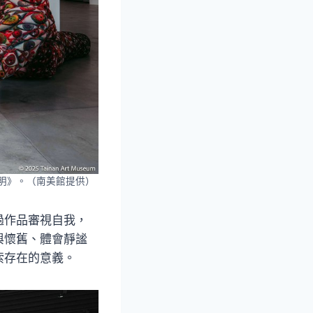
明》。（南美館提供）
過作品審視自我，
與懷舊、體會靜謐
索存在的意義。