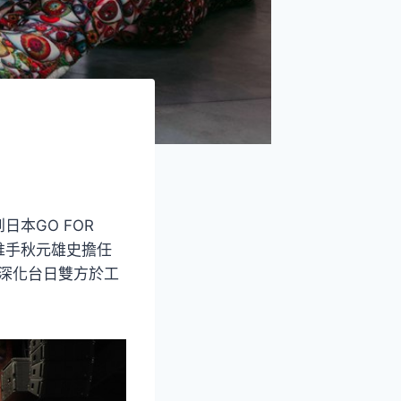
本GO FOR
畫推手秋元雄史擔任
深化台日雙方於工