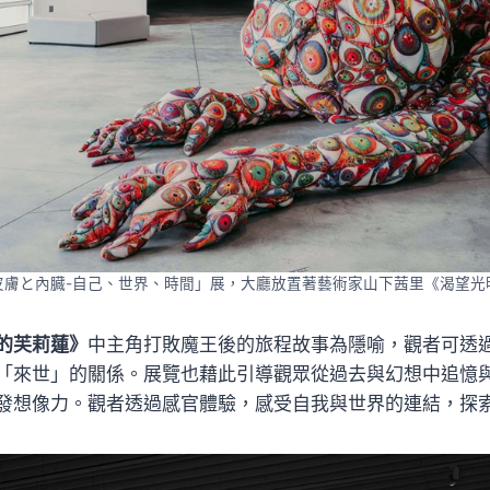
皮膚と內臓-自己、世界、時間」展，大廳放置著藝術家山下茜里《渴望光
的芙莉蓮》
中主角打敗魔王後的旅程故事為隱喻，觀者可透
「來世」的關係。展覽也藉此引導觀眾從過去與幻想中追憶
發想像力。觀者透過感官體驗，感受自我與世界的連結，探