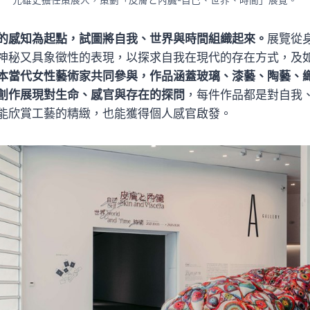
元雄史擔任策展人，策劃「皮膚と內臓-自己、世界、時間」展覽。
的感知為起點，試圖將自我、世界與時間組織起來。
展覽從
神秘又具象徵性的表現，以探求自我在現代的存在方式，及
本當代女性藝術家共同參與，作品涵蓋玻璃、漆藝、陶藝、
創作展現對生命、感官與存在的探問
，每件作品都是對自我
能欣賞工藝的精緻，也能獲得個人感官啟發。